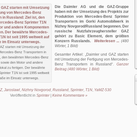
Die Daimler AG und die GAZ-Gruppe
haben mit der Umsetzung des Projekts zur
Produktion von Mercedes-Benz Sprinter
Transportern im Gorki Automobilwerk in
Nizhny Novgorod/Russland begonnen. Der
russische Nutzfahrzeughersteller GAZ
gehört zu Basic Element, dem größten
Konzern Russlands.
Weiterlesen ...
(480
Wörter, 1 Bild)
AZ starten mit Umsetzung der
Mercedes-Benz Transportern in
Gesamter Artikel:
Daimler und GAZ starten
st, den bewährten Mercedes-Benz
mit Umsetzung der Fertigung von Mercedes-
 sowie den Motor und andere
Benz Transportern in Russland
.
Ganzer
kal zu fertigen. Der bewährte
Beitrag (480 Wörter, 1 Bild)
rinter T1N ist seit 1995 weltweit
raße im Einsatz unterwegs.
Z
,
Jaroslawl
,
Nizhny Novgorod
,
Russland
,
Sprinter
,
T1N
,
YaMZ-530
Veröffentlicht in
Sprinter
|
Keine Kommentare »