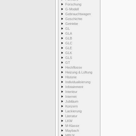
Forschung
G-Modell
Gebrauchtwagen
Geschichte
Getriebe
GL
GLA
GLB
GLC
GLE
GLK
GLS
GT
Heckflosse
Heizung & Lüftung
Historie
Individualisierung
Infotainment
Interieur
Internet
Jubiläum
Konzern
Lackierung
Literatur
LKW
M-Klasse
Maybach
MBUX