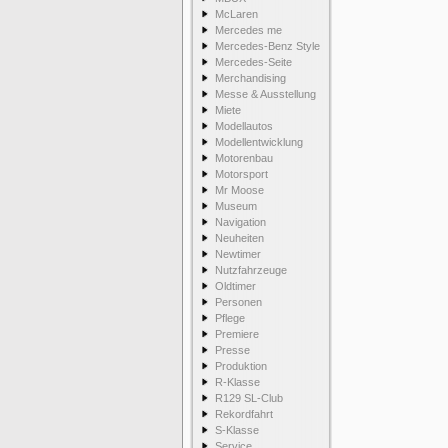
McLaren
Mercedes me
Mercedes-Benz Style
Mercedes-Seite
Merchandising
Messe & Ausstellung
Miete
Modellautos
Modellentwicklung
Motorenbau
Motorsport
Mr Moose
Museum
Navigation
Neuheiten
Newtimer
Nutzfahrzeuge
Oldtimer
Personen
Pflege
Premiere
Presse
Produktion
R-Klasse
R129 SL-Club
Rekordfahrt
S-Klasse
Service