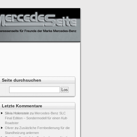
Seite durchsuchen
Letzte Kommentare
Silvia Holenstein
zu
Mercedes-Benz SLC
Final Edition – Sondermodell für einen Kult-
Roadster
Oliver
zu
Zusätzliche Fernbedienung für die
Standheizung anlernen