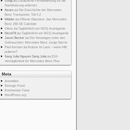
Gregi
zu
Zusätzliche Fernbedienung für die
Standheizung anlernen
Aivars
zu
Die Geschichte der Mercedes-
Benz Transporter, Teil 4.2
Widder
zu
Offener Klassiker: das Mercedes-
Benz 280 SE Cabriolet
Oliver
zu
Tagfahrlicht am W211 Avantgarde
Nicod78
zu
Tagfahrlicht am W211 Avantgarde
Jason Becker
zu
Der Neuwagen unter den
Gebrauchten: Mercedes-Benz Junge Sterne
Paul Kersten
zu
Kratzer im Lack – wann hilft
polieren?
Sang Julia Nguyen Sang Julia
zu
E10-
Verträglichkeit für Mercedes-Benz Pkw
Meta
Anmelden
Eintrags-Feed
Kommentar-Feed
WordPress.org