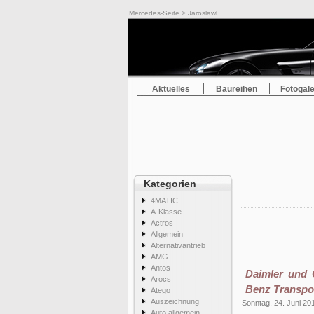
Mercedes-Seite
> Jaroslawl
Aktuelles
Baureihen
Fotogale
Kategorien
4MATIC
A-Klasse
Actros
Allgemein
Alternativantrieb
AMG
Antos
Daimler und 
Arocs
Benz Transpo
Atego
Auszeichnung
Sonntag, 24. Juni 20
Auto allgemein