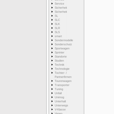
Service
Sicherheit
Sicherheit
SL
SLC
SLK
SLR
SLS
smart
Sondermodelle
Sonderschutz
Sportwagen
Sprinter
Standorte
Studien
Technik
Technologie
Tochter- /
Partnerfirmen
Tourenwagen
Transporter
Tuning
Unfall
Unimog
Unterhalt
Unterwegs
V-Klasse
Vaneo