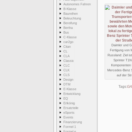
Autonomes Fahren
B-Klasse
Baureihen
Beleuchtung
Bereifung
Bertha
Bus
C-Klasse
car2go
Daimler und G
Citan
Fertigung von 
CL
Russland: Ziel i
CLA
Sprinter T1N
Classic
Komponenten lo
CLC
CLK
Mercedes-Benz Sp
CLS
auf der St
Design
DTM
Tags:
GA
E-Klasse
Entwicklung
EQ
Erlkönig
Ersatzteile
eSports
Events
Finanzierung
Formel 1
Formel e