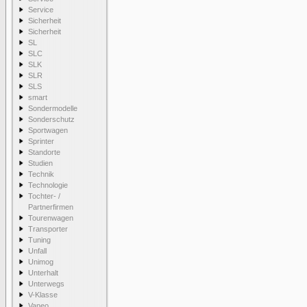
Service
Sicherheit
Sicherheit
SL
SLC
SLK
SLR
SLS
smart
Sondermodelle
Sonderschutz
Sportwagen
Sprinter
Standorte
Studien
Technik
Technologie
Tochter- /
Partnerfirmen
Tourenwagen
Transporter
Tuning
Unfall
Unimog
Unterhalt
Unterwegs
V-Klasse
Vaneo