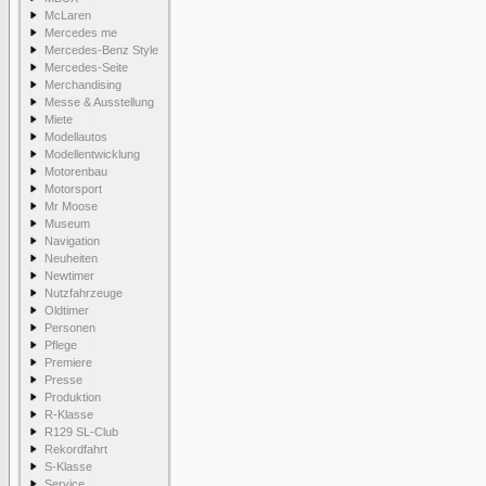
McLaren
Mercedes me
Mercedes-Benz Style
Mercedes-Seite
Merchandising
Messe & Ausstellung
Miete
Modellautos
Modellentwicklung
Motorenbau
Motorsport
Mr Moose
Museum
Navigation
Neuheiten
Newtimer
Nutzfahrzeuge
Oldtimer
Personen
Pflege
Premiere
Presse
Produktion
R-Klasse
R129 SL-Club
Rekordfahrt
S-Klasse
Service