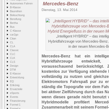
Mercedes-Benz
Autonomes Fahren
B-Klasse
Dienstag, 13. Mai 2014
Baureihen
Beleuchtung
Bereifung
Bertha
Bus
C-Klasse
car2go
„Intelligent HYBRID“ – das intel
Citan
Hybridfahrzeuge von Mercedes-Benz. 
CL
in der neuen Mercedes-B
CLA
Classic
CLC
Mercedes-Benz hat ein intellig
CLK
Hybridfahrzeuge entwickelt
CLS
Design
vorausschauend berücksichtigt. Z
DTM
kostenlos zur Verfügung stehende 
E-Klasse
vollständig zu nutzen und gleichze
Entwicklung
Elektromotors Fahrspaß pur zu e
EQ
Erlkönig
ständig die Topografie vor dem Fahr
Ersatzteile
bei aktiver Zielführung durch das 
eSports
wenn dieses gerade nicht benutzt 
Events
Finanzierung
Hybridmodelle profitiert Merc
Formel 1
Zusammenarbeit mit seinem Formel-
Formel e