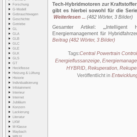
Tech-Hybridmotoren zur Kraftstoffer
Forschung
G-Modell
gibt es hierbei sowohl für die Ser
Gebrauchtwagen
Weiterlesen ...
(482 Wörter, 3 Bilder)
Geschichte
Getriebe
Gesamter Artikel:
„Intelligen
GL
Energiemanagement für Hybridfahrz
GLA
GLB
Beitrag (482 Wörter, 3 Bilder)
GLC
GLE
Tags:
Central Powertrain Control
GLK
GLS
Energieflussanzeige
,
Energiemanage
GT
HYBRID
,
Rekuperation
,
Rekuper
Heckflosse
Heizung & Lüftung
Veröffentlicht in
Entwicklun
Historie
Individualisierung
Infotainment
Interieur
Internet
Jubiläum
Konzern
Lackierung
Literatur
LKW
M-Klasse
Maybach
MBUX