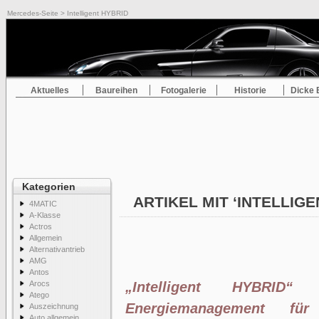
Mercedes-Seite
> Intelligent HYBRID
Aktuelles
Baureihen
Fotogalerie
Historie
Dicke 
Kategorien
ARTIKEL MIT ‘INTELLIG
4MATIC
A-Klasse
Actros
Allgemein
Alternativantrieb
AMG
Antos
Arocs
„Intelligent HYBRID“
Atego
Energiemanagement für
Auszeichnung
Auto allgemein