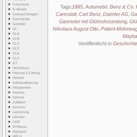
Forschung
Tags:
1885
,
Automobil
,
Benz & Co. 
G-Modell
Cannstatt
,
Carl Benz
,
Daimler AG
,
Ga
Gebrauchtwagen
Geschichte
Gasmotor mit Glührohrzündung
,
Glü
Getriebe
Nikolaus August Otto
,
Patent-Motorwa
GL
GLA
Mayba
GLB
Veröffentlicht in
Geschicht
GLC
GLE
GLK
GLS
GT
Heckflosse
Heizung & Lüftung
Historie
Individualisierung
Infotainment
Interieur
Internet
Jubiläum
Konzern
Lackierung
Literatur
LKW
M-Klasse
Maybach
MBUX