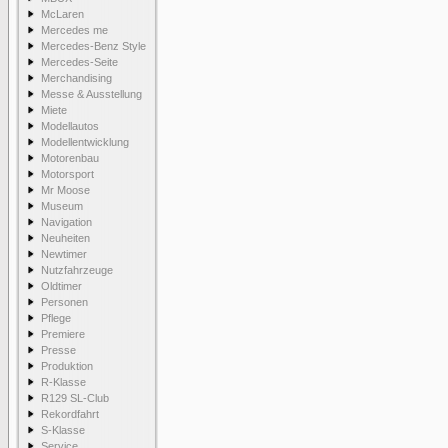
McLaren
Mercedes me
Mercedes-Benz Style
Mercedes-Seite
Merchandising
Messe & Ausstellung
Miete
Modellautos
Modellentwicklung
Motorenbau
Motorsport
Mr Moose
Museum
Navigation
Neuheiten
Newtimer
Nutzfahrzeuge
Oldtimer
Personen
Pflege
Premiere
Presse
Produktion
R-Klasse
R129 SL-Club
Rekordfahrt
S-Klasse
Service