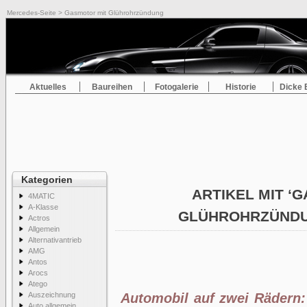
Mercedes-Seite
> Gasmotor mit Glührohrzündung
Aktuelles
Baureihen
Fotogalerie
Historie
Dicke 
Kategorien
ARTIKEL MIT ‘
4MATIC
A-Klasse
GLÜHROHRZÜNDU
Actros
Allgemein
Alternativantrieb
AMG
Antos
Arocs
Atego
Auszeichnung
Automobil auf zwei Rädern:
Auto allgemein