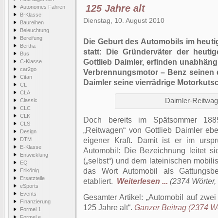
125 Jahre alt
Autonomes Fahren
B-Klasse
Dienstag, 10. August 2010
Baureihen
Beleuchtung
Bereifung
Die Geburt des Automobils im heuti
Bertha
statt: Die Gründerväter der heut
Bus
Gottlieb Daimler, erfinden unabhän
C-Klasse
car2go
Verbrennungsmotor – Benz seinen d
Citan
Daimler seine vierrädrige Motorkuts
CL
CLA
Daimler-Reitwag
Classic
CLC
CLK
Doch bereits im Spätsommer 1885
CLS
„Reitwagen“ von Gottlieb Daimler eb
Design
DTM
eigener Kraft. Damit ist er im ursp
E-Klasse
Automobil: Die Bezeichnung leitet s
Entwicklung
(„selbst“) und dem lateinischen mobilis
EQ
das Wort Automobil als Gattungsbe
Erlkönig
Ersatzteile
etabliert.
Weiterlesen ...
(2374 Wörter, 
eSports
Events
Gesamter Artikel:
Automobil auf zwei
Finanzierung
125 Jahre alt
.
Ganzer Beitrag (2374 Wör
Formel 1
Formel e