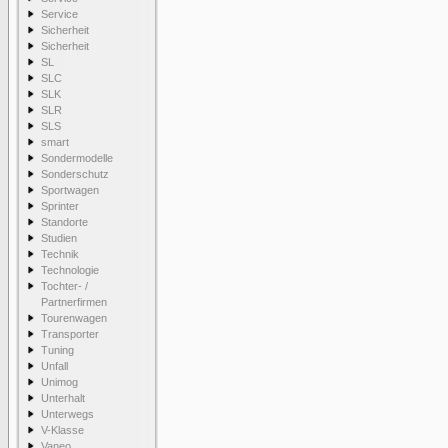
Service
Sicherheit
Sicherheit
SL
SLC
SLK
SLR
SLS
smart
Sondermodelle
Sonderschutz
Sportwagen
Sprinter
Standorte
Studien
Technik
Technologie
Tochter- /
Partnerfirmen
Tourenwagen
Transporter
Tuning
Unfall
Unimog
Unterhalt
Unterwegs
V-Klasse
Vaneo