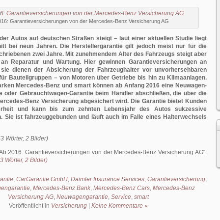
016: Garantieversicherungen von der Mercedes-Benz Versicherung AG
er Autos auf deutschen Straßen steigt – laut einer aktuellen Studie liegt
tt bei neun Jahren. Die Herstellergarantie gilt jedoch meist nur für die
chriebenen zwei Jahre. Mit zunehmendem Alter des Fahrzeugs steigt aber
 an Reparatur und Wartung. Hier gewinnen Garantieversicherungen an
sie dienen der Absicherung der Fahrzeughalter vor unvorhersehbaren
ür Bauteilgruppen – von Motoren über Getriebe bis hin zu Klimaanlagen.
arken Mercedes-Benz und smart können ab Anfang 2016 eine Neuwagen-
e oder Gebrauchtwagen-Garantie beim Händler abschließen, die über die
ercedes-Benz Versicherung abgesichert wird. Die Garantie bietet Kunden
herheit und kann bis zum zehnten Lebensjahr des Autos sukzessive
. Sie ist fahrzeuggebunden und läuft auch im Falle eines Halterwechsels
3 Wörter, 2 Bilder)
Ab 2016: Garantieversicherungen von der Mercedes-Benz Versicherung AG
.
 Wörter, 2 Bilder)
antie
,
CarGarantie GmbH
,
Daimler Insurance Services
,
Garantieversicherung
,
engarantie
,
Mercedes-Benz Bank
,
Mercedes-Benz Cars
,
Mercedes-Benz
Versicherung AG
,
Neuwagengarantie
,
Service
,
smart
Veröffentlicht in
Versicherung
|
Keine Kommentare »