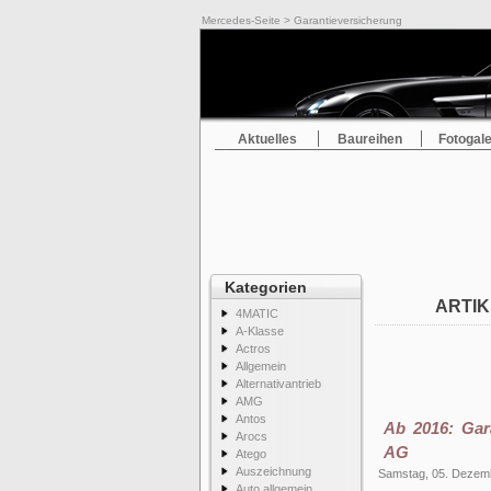
Mercedes-Seite
> Garantieversicherung
Aktuelles
Baureihen
Fotogale
Kategorien
ARTIK
4MATIC
A-Klasse
Actros
Allgemein
Alternativantrieb
AMG
Antos
Ab 2016: Gar
Arocs
AG
Atego
Auszeichnung
Samstag, 05. Dezem
Auto allgemein