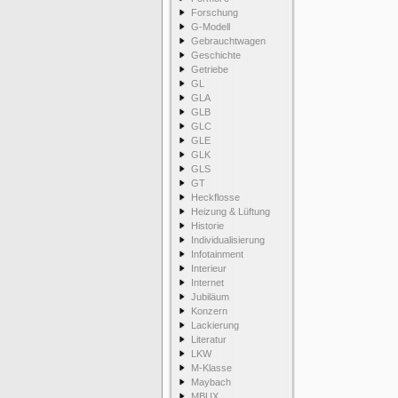
Forschung
G-Modell
Gebrauchtwagen
Geschichte
Getriebe
GL
GLA
GLB
GLC
GLE
GLK
GLS
GT
Heckflosse
Heizung & Lüftung
Historie
Individualisierung
Infotainment
Interieur
Internet
Jubiläum
Konzern
Lackierung
Literatur
LKW
M-Klasse
Maybach
MBUX