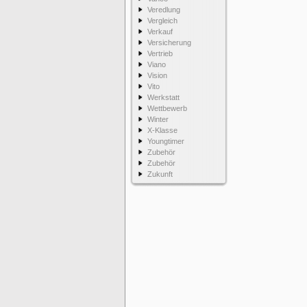
Veredlung
Vergleich
Verkauf
Versicherung
Vertrieb
Viano
Vision
Vito
Werkstatt
Wettbewerb
Winter
X-Klasse
Youngtimer
Zubehör
Zubehör
Zukunft