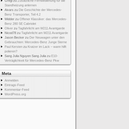
Gregi
zu
Zusätzliche Fernbedienung für die
Standheizung anlernen
Aivars
zu
Die Geschichte der Mercedes-
Benz Transporter, Teil 4.2
Widder
zu
Offener Klassiker: das Mercedes-
Benz 280 SE Cabriolet
Oliver
zu
Tagfahrlicht am W211 Avantgarde
Nicod78
zu
Tagfahrlicht am W211 Avantgarde
Jason Becker
zu
Der Neuwagen unter den
Gebrauchten: Mercedes-Benz Junge Sterne
Paul Kersten
zu
Kratzer im Lack – wann hilft
polieren?
Sang Julia Nguyen Sang Julia
zu
E10-
Verträglichkeit für Mercedes-Benz Pkw
Meta
Anmelden
Eintrags-Feed
Kommentar-Feed
WordPress.org