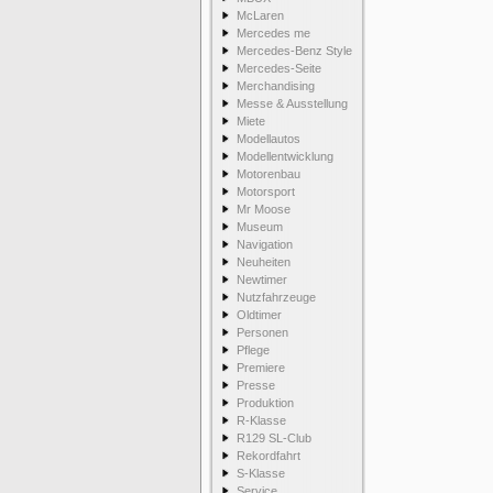
McLaren
Mercedes me
Mercedes-Benz Style
Mercedes-Seite
Merchandising
Messe & Ausstellung
Miete
Modellautos
Modellentwicklung
Motorenbau
Motorsport
Mr Moose
Museum
Navigation
Neuheiten
Newtimer
Nutzfahrzeuge
Oldtimer
Personen
Pflege
Premiere
Presse
Produktion
R-Klasse
R129 SL-Club
Rekordfahrt
S-Klasse
Service