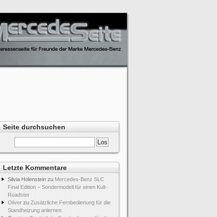
Seite durchsuchen
Letzte Kommentare
Silvia Holenstein
zu
Mercedes-Benz SLC
Final Edition – Sondermodell für einen Kult-
Roadster
Oliver
zu
Zusätzliche Fernbedienung für die
Standheizung anlernen