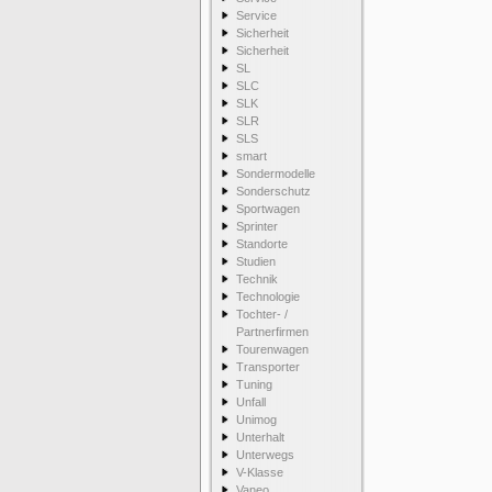
Service
Sicherheit
Sicherheit
SL
SLC
SLK
SLR
SLS
smart
Sondermodelle
Sonderschutz
Sportwagen
Sprinter
Standorte
Studien
Technik
Technologie
Tochter- /
Partnerfirmen
Tourenwagen
Transporter
Tuning
Unfall
Unimog
Unterhalt
Unterwegs
V-Klasse
Vaneo