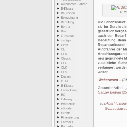
Autonomes Fahren
B-Klasse
Ab 2
Baureihen
Beleuchtung
Die Lebensdauer d
Bereifung
sie im Durchschni
Bertha
gesetzlich vorges
Bus
auch der Bedarf
C-Klasse
Bedeutung, denn 
car2go
Reparaturkosten f
Citan
Autofahrer der M
CL
Anschlussgaranti
CLA
neu gegründete M
Classic
zusätzliche Sic
CLC
verlängert werden
CLK
weiter.
CLS
Design
Weiterlesen ...
(25
DTM
E-Klasse
Gesamter Artikel:
Entwicklung
Ganzer Beitrag (253
EQ
Erlkönig
Tags:
Anschlussgar
Ersatzteile
eSports
Gebrauchtwag
Events
Finanzierung
Formel 1
Formel e