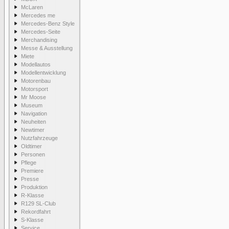
McLaren
Mercedes me
Mercedes-Benz Style
Mercedes-Seite
Merchandising
Messe & Ausstellung
Miete
Modellautos
Modellentwicklung
Motorenbau
Motorsport
Mr Moose
Museum
Navigation
Neuheiten
Newtimer
Nutzfahrzeuge
Oldtimer
Personen
Pflege
Premiere
Presse
Produktion
R-Klasse
R129 SL-Club
Rekordfahrt
S-Klasse
Service