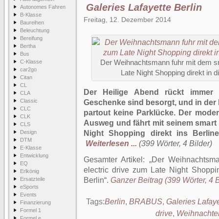
Galeries Lafayette Berlin
Autonomes Fahren
B-Klasse
Freitag, 12. Dezember 2014
Baureihen
Beleuchtung
Bereifung
Bertha
Bus
C-Klasse
Der Weihnachtsmann fuhr mit dem s
car2go
Late Night Shopping direkt in d
Citan
CL
Der Heilige Abend rückt immer n
CLA
Classic
Geschenke sind besorgt, und in der 
CLC
partout keine Parklücke. Der mod
CLK
Ausweg und fährt mit seinem smart
CLS
Design
Night Shopping direkt ins Berline
DTM
Weiterlesen ...
(399 Wörter, 4 Bilder)
E-Klasse
Entwicklung
Gesamter Artikel:
Der Weihnachtsm
EQ
electric drive zum Late Night Shoppin
Erlkönig
Ersatzteile
Berlin
.
Ganzer Beitrag (399 Wörter, 4 B
eSports
Events
Tags:
Berlin
,
BRABUS
,
Galeries Lafaye
Finanzierung
Formel 1
drive
,
Weihnachte
Formel e