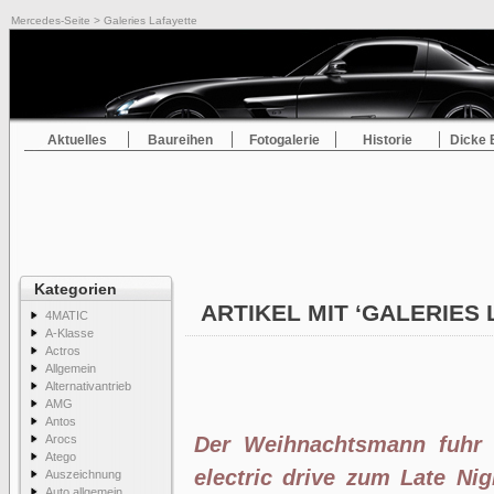
Mercedes-Seite
> Galeries Lafayette
Aktuelles
Baureihen
Fotogalerie
Historie
Dicke 
Kategorien
ARTIKEL MIT ‘GALERIES
4MATIC
A-Klasse
Actros
Allgemein
Alternativantrieb
AMG
Antos
Arocs
Der Weihnachtsmann fuhr
Atego
electric drive zum Late Nig
Auszeichnung
Auto allgemein