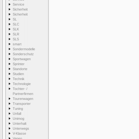
Service
Sicherheit
Sicherheit
SL
SLC
SLK
SLR
SLS
smart
Sondermodelle
Sonderschutz
Sportwagen
Sprinter
Standorte
Studien
Technik
Technologie
Tochter- /
Partnerfirmen
Tourenwagen
Transporter
Tuning
Unfall
Unimog
Unterhalt
Unterwegs
V-Klasse
Vaneo