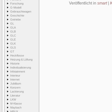
Veröffentlicht in
smart
|
Forschung
G-Modell
Gebrauchtwagen
Geschichte
Getriebe
GL
GLA
GLB
GLC
GLE
GLK
GLS
GT
Heckflosse
Heizung & Lüftung
Historie
Individualisierung
Infotainment
Interieur
Internet
Jubiläum
Konzern
Lackierung
Literatur
LKW
M-Klasse
Maybach
MBUX