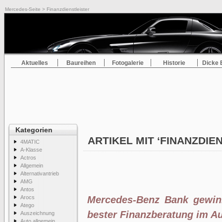
Mercedes-Seite
> Finanzdienstleister
Aktuelles
Baureihen
Fotogalerie
Historie
Dicke 
Kategorien
ARTIKEL MIT ‘FINANZDIE
4MATIC
A-Klasse
Actros
Allgemein
Alternativantrieb
AMG
Antos
Arocs
Mercedes-Benz Bank gewinn
Atego
bester Finanzberatung im A
Auszeichnung
Auto allgemein