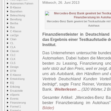
Mittwoch, 26. Juni 2013
Autonomes Fahren
B-Klasse
Baureihen
Beleuchtung
Bereifung
Mercedes-Benz Bank gewinnt bei Testkaufstudie mit 
Bertha
Autohaus
Bus
C-Klasse
Finanzdienstleister in Deutschlan
car2go
das Ergebnis einer Testkaufstudie d
Citan
CL
Institut.
CLA
Classic
Das Unternehmen untersuchte bundes
CLC
Automarken. Dabei haben die Merced
CLK
besten zu Leasing, Finanzierung un
CLS
Design
sehr stolz auf den Preis, weil er zeig
DTM
uns als Autobank, den Händlern und
E-Klasse
Vertrieb Deutschland Kunden Vortei
Entwicklung
EQ
beiträgt“
, sagte Franz Reiner, Vorsta
Erlkönig
Bank.
Weiterlesen ...
(320 Wörter, 2 Bi
Ersatzteile
eSports
Gesamter Artikel:
Mercedes-Benz Ban
Events
bester Finanzberatung im Autohaus
Finanzierung
Formel 1
Bilder)
Formel e