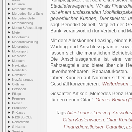
McLaren
Stadtlieferwagen ein. Wir als Finanzdie
Mercedes me
mit einem umfassenden Mobilitätspaket
Mercedes-Benz Style
gewerblicher Kunden, Dienstleister u
Mercedes-Seite
Merchandising
sagt Benedikt Schell, Mitglied der G
Messe & Ausstellung
Bank, verantwortlich für Vertrieb und M
Miete
Modellautos
Mit dem Alleskönner-Leasing, einem K
Modellentwicklung
Wartung und Anschlussgarantie sowie 
Motorenbau
Motorsport
lassen sich die monatlichen Betriebsk
Mr Moose
Die Anschlussgarantie ist eine ver
Museum
Fahrzeugteile und bietet über die Her
Navigation
Neuheiten
unvorhersehbaren Reparaturkosten
Newtimer
fahren Kunden auf Nummer sicher und
Nutzfahrzeuge
Geschäft konzentrieren.
Weiterlesen ..
Oldtimer
Personen
Gesamter Artikel:
Mercedes-Benz Bank
Pflege
Premiere
für den neuen Citan
.
Ganzer Beitrag (1
Presse
Produktion
Tags:
Alleskönner-Leasing
,
Anschlus
R-Klasse
R129 SL-Club
Citan Kastenwagen
,
Citan Komb
Rekordfahrt
Finanzdienstleister
,
Garantie
,
Le
S-Klasse
Service