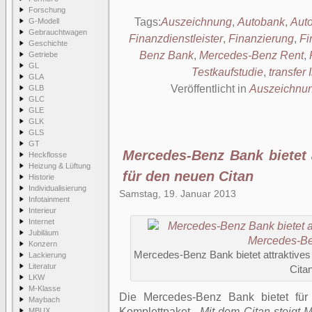
Forschung
Tags:
Auszeichnung
,
Autobank
,
Aut
G-Modell
Gebrauchtwagen
Finanzdienstleister
,
Finanzierung
,
Fi
Geschichte
Benz Bank
,
Mercedes-Benz Rent
,
Getriebe
GL
Testkaufstudie
,
transfer I
GLA
Veröffentlicht in
Auszeichnu
GLB
GLC
GLE
GLK
GLS
GT
Mercedes-Benz Bank bietet 
Heckflosse
Heizung & Lüftung
für den neuen Citan
Historie
Individualisierung
Samstag, 19. Januar 2013
Infotainment
Interieur
Internet
Jubiläum
Konzern
Mercedes-Benz Bank bietet attraktive
Lackierung
Literatur
Cita
LKW
M-Klasse
Die Mercedes-Benz Bank bietet für 
Maybach
Komplettpaket.
„Mit dem Citan steigt
MBUX