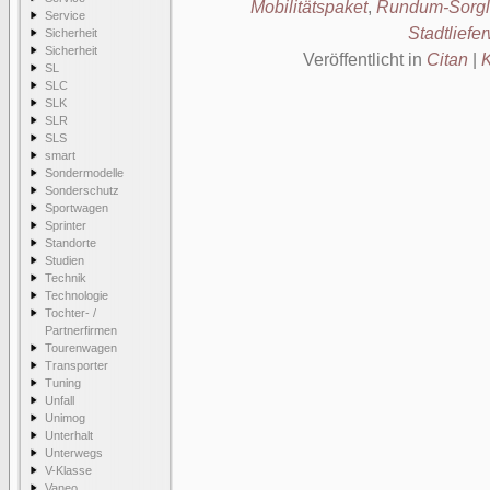
Mobilitätspaket
,
Rundum-Sorgl
Service
Stadtliefe
Sicherheit
Sicherheit
Veröffentlicht in
Citan
|
K
SL
SLC
SLK
SLR
SLS
smart
Sondermodelle
Sonderschutz
Sportwagen
Sprinter
Standorte
Studien
Technik
Technologie
Tochter- /
Partnerfirmen
Tourenwagen
Transporter
Tuning
Unfall
Unimog
Unterhalt
Unterwegs
V-Klasse
Vaneo