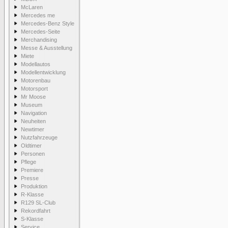
McLaren
Mercedes me
Mercedes-Benz Style
Mercedes-Seite
Merchandising
Messe & Ausstellung
Miete
Modellautos
Modellentwicklung
Motorenbau
Motorsport
Mr Moose
Museum
Navigation
Neuheiten
Newtimer
Nutzfahrzeuge
Oldtimer
Personen
Pflege
Premiere
Presse
Produktion
R-Klasse
R129 SL-Club
Rekordfahrt
S-Klasse
Service