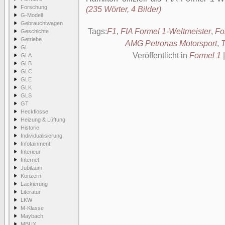
Forschung
(235 Wörter, 4 Bilder)
G-Modell
Gebrauchtwagen
Tags:
F1
,
FIA Formel 1-Weltmeister
,
Fo
Geschichte
Getriebe
AMG Petronas Motorsport
,
T
GL
Veröffentlicht in
Formel 1
GLA
GLB
GLC
GLE
GLK
GLS
GT
Heckflosse
Heizung & Lüftung
Historie
Individualisierung
Infotainment
Interieur
Internet
Jubiläum
Konzern
Lackierung
Literatur
LKW
M-Klasse
Maybach
MBUX