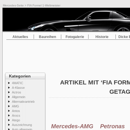
Mercedes-Seite
> FIA Formel 1-Weltmeister
Aktuelles
Baureihen
Fotogalerie
Historie
Dicke 
Kategorien
ARTIKEL MIT ‘FIA FOR
4MATIC
A-Klasse
GETA
Actros
Allgemein
Alternativantrieb
AMG
Antos
Arocs
Atego
Auszeichnung
Mercedes-AMG Petronas 
Auto allgemein