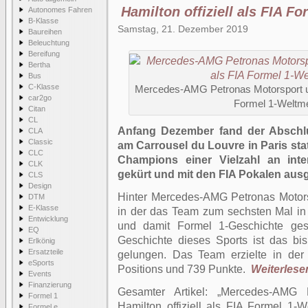
Hamilton offiziell als FIA F
Autonomes Fahren
B-Klasse
Samstag, 21. Dezember 2019
Baureihen
Beleuchtung
Bereifung
Bertha
Bus
C-Klasse
Mercedes-AMG Petronas Motorsport und
car2go
Formel 1-Weltme
Citan
CL
Anfang Dezember fand der Abschl
CLA
Classic
am Carrousel du Louvre in Paris st
CLC
Champions einer Vielzahl an inter
CLK
gekürt und mit den FIA Pokalen aus
CLS
Design
Hinter Mercedes-AMG Petronas Motors
DTM
E-Klasse
in der das Team zum sechsten Mal 
Entwicklung
und damit Formel 1-Geschichte gesc
EQ
Geschichte dieses Sports ist das b
Erlkönig
Ersatzteile
gelungen. Das Team erzielte in de
eSports
Positions und 739 Punkte.
Weiterlesen
Events
Finanzierung
Gesamter Artikel:
Mercedes-AMG P
Formel 1
Hamilton offiziell als FIA Formel 1-W
Formel e