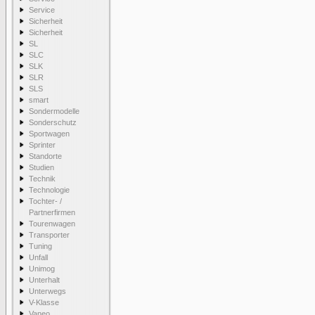
Service
Sicherheit
Sicherheit
SL
SLC
SLK
SLR
SLS
smart
Sondermodelle
Sonderschutz
Sportwagen
Sprinter
Standorte
Studien
Technik
Technologie
Tochter- /
Partnerfirmen
Tourenwagen
Transporter
Tuning
Unfall
Unimog
Unterhalt
Unterwegs
V-Klasse
Vaneo