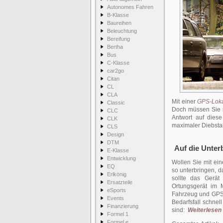
Autonomes Fahren
B-Klasse
Baureihen
Beleuchtung
Bereifung
Bertha
Bus
C-Klasse
car2go
Citan
CL
CLA
Mit einer
GPS-Loka
Classic
Doch müssen Sie i
CLC
Antwort auf diese
CLK
maximaler Diebstah
CLS
Design
DTM
Auf die Unte
E-Klasse
Entwicklung
Wollen Sie mit ei
EQ
so unterbringen, 
Erlkönig
sollte das Gerät
Ersatzteile
Ortungsgerät im 
eSports
Fahrzeug und GPS-S
Events
Bedarfsfall schnel
Finanzierung
sind:
Weiterlesen .
Formel 1
Formel e