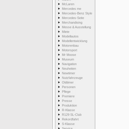
McLaren
Mercedes me
Mercedes-Benz Style
Mercedes-Seite
Merchandising
Messe & Ausstellung
Miete
Modellautos
Modellentwicklung
Motorenbau
Motorsport
Mr Moose
Museum
Navigation
Neuheiten
Newtimer
Nutzfahrzeuge
Oldtimer
Personen
Pflege
Premiere
Presse
Produktion
R-Klasse
R129 SL-Club
Rekordfahrt
S-Klasse
Service