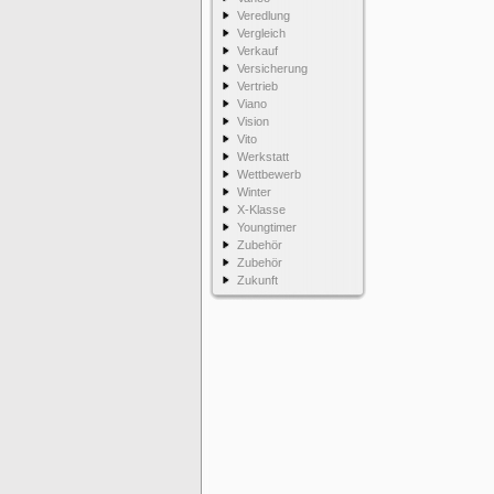
Veredlung
Vergleich
Verkauf
Versicherung
Vertrieb
Viano
Vision
Vito
Werkstatt
Wettbewerb
Winter
X-Klasse
Youngtimer
Zubehör
Zubehör
Zukunft