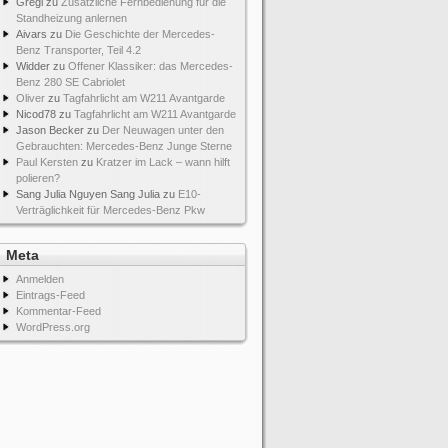
Gregi
zu
Zusätzliche Fernbedienung für die
Standheizung anlernen
Aivars
zu
Die Geschichte der Mercedes-
Benz Transporter, Teil 4.2
Widder
zu
Offener Klassiker: das Mercedes-
Benz 280 SE Cabriolet
Oliver
zu
Tagfahrlicht am W211 Avantgarde
Nicod78
zu
Tagfahrlicht am W211 Avantgarde
Jason Becker
zu
Der Neuwagen unter den
Gebrauchten: Mercedes-Benz Junge Sterne
Paul Kersten
zu
Kratzer im Lack – wann hilft
polieren?
Sang Julia Nguyen Sang Julia
zu
E10-
Verträglichkeit für Mercedes-Benz Pkw
Meta
Anmelden
Eintrags-Feed
Kommentar-Feed
WordPress.org