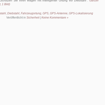
Schützen Sie Ihren Wagen mit intelligenter Ortung vor Diebstahl
.
Ganzer
, 1 Bild)
stahl
,
Diebstahl
,
Fahrzeugortung
,
GPS
,
GPS-Antenne
,
GPS-Lokalisierung
Veröffentlicht in
Sicherheit
|
Keine Kommentare »