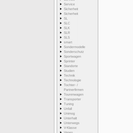
Service
Sicherheit
Sicherheit
SL
SLC
SLK
SLR
SLS
smart
Sondermodelle
Sonderschutz
Sportwagen
Sprinter
Standorte
Studien
Technik
Technologie
Tochter- /
Partnerfirmen
Tourenwagen
Transporter
Tuning
Unfall
Unimog
Unterhalt
Unterwegs
V-Klasse
Vaneo