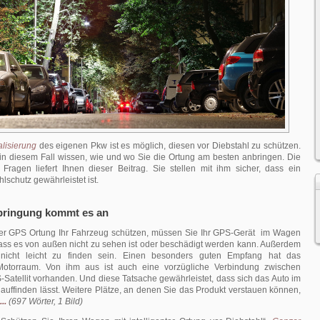
lisierung
des eigenen Pkw ist es möglich, diesen vor Diebstahl zu schützen.
n diesem Fall wissen, wie und wo Sie die Ortung am besten anbringen. Die
 Fragen liefert Ihnen dieser Beitrag. Sie stellen mit ihm sicher, dass ein
lschutz gewährleistet ist.
rbringung kommt es an
ner GPS Ortung Ihr Fahrzeug schützen, müssen Sie Ihr GPS-Gerät im Wagen
dass es von außen nicht zu sehen ist oder beschädigt werden kann. Außerdem
 nicht leicht zu finden sein. Einen besonders guten Empfang hat das
Motorraum. Von ihm aus ist auch eine vorzügliche Verbindung zwischen
atellit vorhanden. Und diese Tatsache gewährleistet, dass sich das Auto im
l auffinden lässt. Weitere Plätze, an denen Sie das Produkt verstauen können,
..
(697 Wörter, 1 Bild)