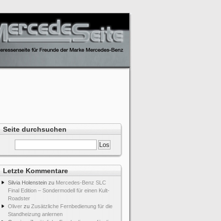
Seite durchsuchen
Letzte Kommentare
Silvia Holenstein
zu
Mercedes-Benz SLC
Final Edition – Sondermodell für einen Kult-
Roadster
Oliver
zu
Zusätzliche Fernbedienung für die
Standheizung anlernen