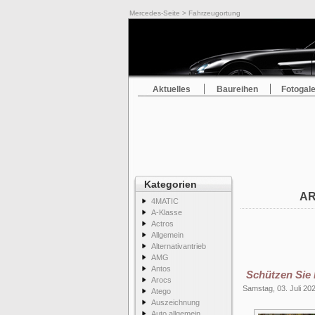
Mercedes-Seite
> Fahrzeugortung
Aktuelles
Baureihen
Fotogale
Kategorien
AR
4MATIC
A-Klasse
Actros
Allgemein
Alternativantrieb
AMG
Antos
Schützen Sie 
Arocs
Samstag, 03. Juli 20
Atego
Auszeichnung
Auto allgemein