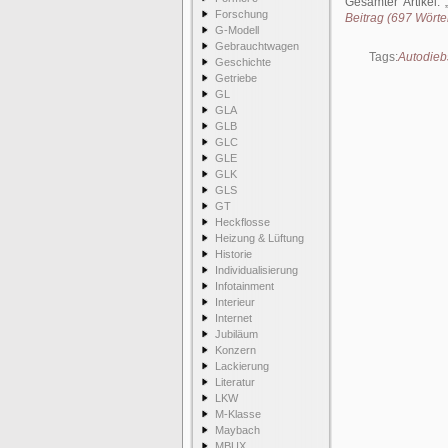
Gesamter Artikel:
Forschung
Beitrag (697 Wörter
G-Modell
Gebrauchtwagen
Tags:
Autodieb
Geschichte
Getriebe
GL
GLA
GLB
GLC
GLE
GLK
GLS
GT
Heckflosse
Heizung & Lüftung
Historie
Individualisierung
Infotainment
Interieur
Internet
Jubiläum
Konzern
Lackierung
Literatur
LKW
M-Klasse
Maybach
MBUX