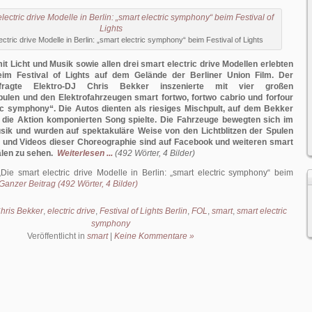
ectric drive Modelle in Berlin: „smart electric symphony“ beim Festival of Lights
it Licht und Musik sowie allen drei smart electric drive Modellen erlebten
im Festival of Lights auf dem Gelände der Berliner Union Film. Der
gefragte Elektro-DJ Chris Bekker inszenierte mit vier großen
len und den Elektrofahrzeugen smart fortwo, fortwo cabrio und forfour
ic symphony“. Die Autos dienten als riesiges Mischpult, auf dem Bekker
r die Aktion komponierten Song spielte. Die Fahrzeuge bewegten sich im
ik und wurden auf spektakuläre Weise von den Lichtblitzen der Spulen
der und Videos dieser Choreographie sind auf Facebook und weiteren smart
len zu sehen.
Weiterlesen ...
(492 Wörter, 4 Bilder)
Die smart electric drive Modelle in Berlin: „smart electric symphony“ beim
Ganzer Beitrag (492 Wörter, 4 Bilder)
hris Bekker
,
electric drive
,
Festival of Lights Berlin
,
FOL
,
smart
,
smart electric
symphony
Veröffentlicht in
smart
|
Keine Kommentare »