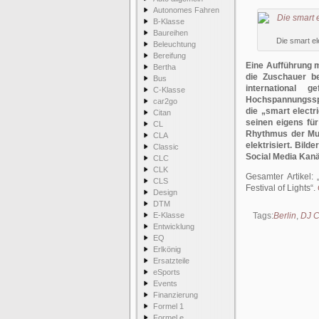
Autonomes Fahren
B-Klasse
Baureihen
Die smart el
Beleuchtung
Bereifung
Eine Aufführung m
Bertha
die Zuschauer be
Bus
international 
C-Klasse
Hochspannungsspu
car2go
die „smart electr
Citan
seinen eigens fü
CL
Rhythmus der Mus
CLA
elektrisiert. Bil
Classic
Social Media Kanä
CLC
CLK
Gesamter Artikel:
CLS
Festival of Lights
.
Design
DTM
E-Klasse
Tags:
Berlin
,
DJ C
Entwicklung
EQ
Erlkönig
Ersatzteile
eSports
Events
Finanzierung
Formel 1
Formel e