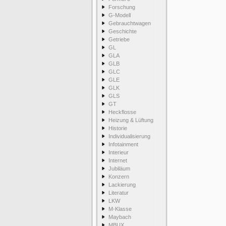
Forschung
G-Modell
Gebrauchtwagen
Geschichte
Getriebe
GL
GLA
GLB
GLC
GLE
GLK
GLS
GT
Heckflosse
Heizung & Lüftung
Historie
Individualisierung
Infotainment
Interieur
Internet
Jubiläum
Konzern
Lackierung
Literatur
LKW
M-Klasse
Maybach
MBUX