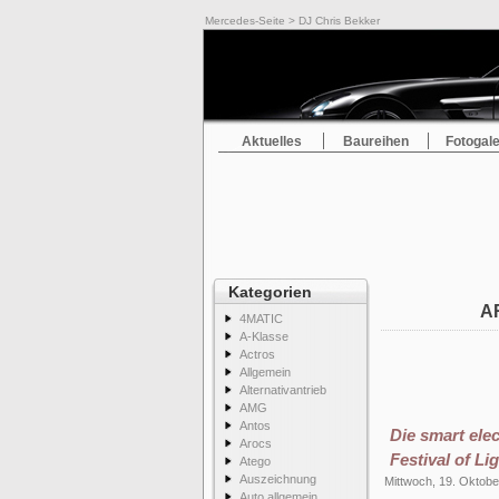
Mercedes-Seite
> DJ Chris Bekker
Aktuelles
Baureihen
Fotogale
Kategorien
A
4MATIC
A-Klasse
Actros
Allgemein
Alternativantrieb
AMG
Antos
Die smart ele
Arocs
Festival of Li
Atego
Auszeichnung
Mittwoch, 19. Oktob
Auto allgemein