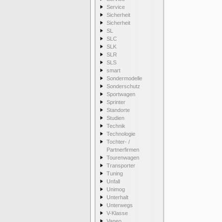
Service
Sicherheit
Sicherheit
SL
SLC
SLK
SLR
SLS
smart
Sondermodelle
Sonderschutz
Sportwagen
Sprinter
Standorte
Studien
Technik
Technologie
Tochter- /
Partnerfirmen
Tourenwagen
Transporter
Tuning
Unfall
Unimog
Unterhalt
Unterwegs
V-Klasse
Vaneo