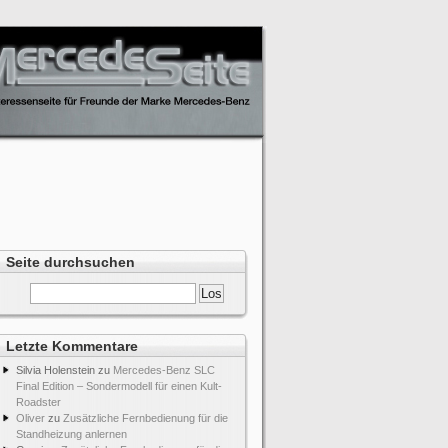
Seite durchsuchen
Letzte Kommentare
Silvia Holenstein
zu
Mercedes-Benz SLC
Final Edition – Sondermodell für einen Kult-
Roadster
Oliver
zu
Zusätzliche Fernbedienung für die
Standheizung anlernen