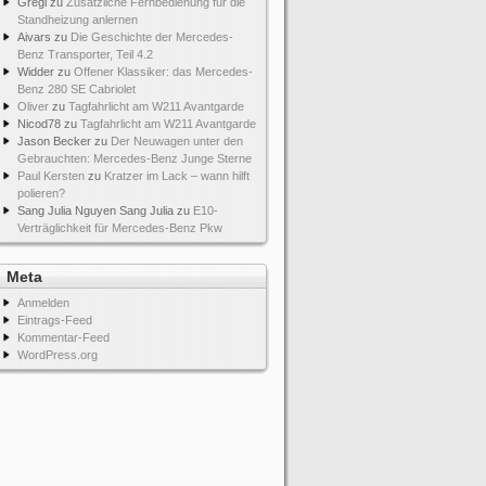
Gregi
zu
Zusätzliche Fernbedienung für die
Standheizung anlernen
Aivars
zu
Die Geschichte der Mercedes-
Benz Transporter, Teil 4.2
Widder
zu
Offener Klassiker: das Mercedes-
Benz 280 SE Cabriolet
Oliver
zu
Tagfahrlicht am W211 Avantgarde
Nicod78
zu
Tagfahrlicht am W211 Avantgarde
Jason Becker
zu
Der Neuwagen unter den
Gebrauchten: Mercedes-Benz Junge Sterne
Paul Kersten
zu
Kratzer im Lack – wann hilft
polieren?
Sang Julia Nguyen Sang Julia
zu
E10-
Verträglichkeit für Mercedes-Benz Pkw
Meta
Anmelden
Eintrags-Feed
Kommentar-Feed
WordPress.org