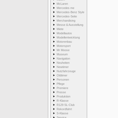
McLaren
Mercedes me
Mercedes-Benz Style
Mercedes-Seite
Merchandising
Messe & Ausstellung
Miete
Modellautos
Modellentwicklung
Motorenbau
Motorsport
Mr Moose
Museum
Navigation
Neuheiten
Newtimer
Nutzfahrzeuge
Oldtimer
Personen
Pflege
Premiere
Presse
Produktion
R-Klasse
R129 SL-Club
Rekordfahrt
S-Klasse
Service