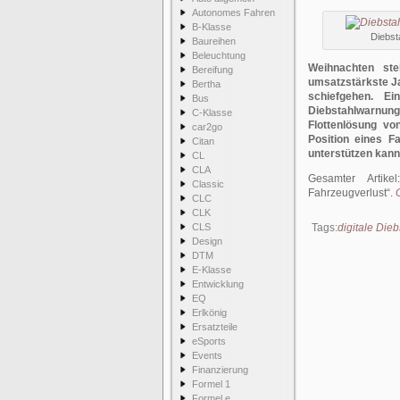
Autonomes Fahren
B-Klasse
Diebst
Baureihen
Beleuchtung
Weihnachten st
Bereifung
umsatzstärkste Ja
Bertha
schiefgehen. Ei
Bus
Diebstahlwarnun
C-Klasse
Flottenlösung vo
car2go
Position eines F
Citan
unterstützen kann
CL
CLA
Gesamter Artik
Classic
Fahrzeugverlust
.
CLC
CLK
CLS
Tags:
digitale Die
Design
DTM
E-Klasse
Entwicklung
EQ
Erlkönig
Ersatzteile
eSports
Events
Finanzierung
Formel 1
Formel e