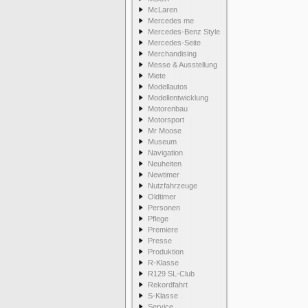
McLaren
Mercedes me
Mercedes-Benz Style
Mercedes-Seite
Merchandising
Messe & Ausstellung
Miete
Modellautos
Modellentwicklung
Motorenbau
Motorsport
Mr Moose
Museum
Navigation
Neuheiten
Newtimer
Nutzfahrzeuge
Oldtimer
Personen
Pflege
Premiere
Presse
Produktion
R-Klasse
R129 SL-Club
Rekordfahrt
S-Klasse
Service