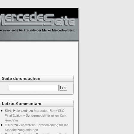
Seite durchsuchen
Letzte Kommentare
Silvia Holenstein
zu
Mercedes-Benz SLC
Final Edition – Sondermodell für einen Kult-
Roadster
Oliver
zu
Zusätzliche Fernbedienung für die
Standheizung anlernen