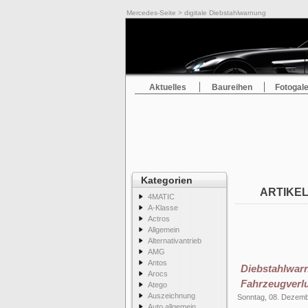
Mercedes-Seite
> digitale Diebstahlwarnung
Aktuelles
Baureihen
Fotogale
Kategorien
ARTIKEL
4MATIC
A-Klasse
Actros
Allgemein
Alternativantrieb
AMG
Antos
Diebstahlw
Arocs
Fahrzeugverl
Atego
Auszeichnung
Sonntag, 08. Dezem
Auto allgemein