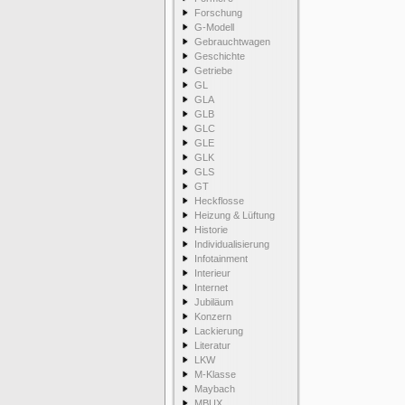
Forschung
G-Modell
Gebrauchtwagen
Geschichte
Getriebe
GL
GLA
GLB
GLC
GLE
GLK
GLS
GT
Heckflosse
Heizung & Lüftung
Historie
Individualisierung
Infotainment
Interieur
Internet
Jubiläum
Konzern
Lackierung
Literatur
LKW
M-Klasse
Maybach
MBUX