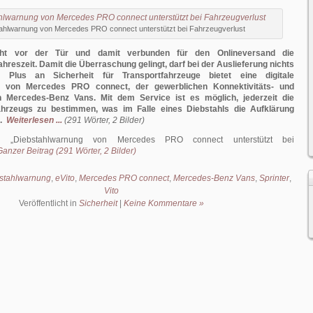
ahlwarnung von Mercedes PRO connect unterstützt bei Fahrzeugverlust
eht vor der Tür und damit verbunden für den Onlineversand die
hreszeit. Damit die Überraschung gelingt, darf bei der Auslieferung nichts
n Plus an Sicherheit für Transportfahrzeuge bietet eine digitale
g von Mercedes PRO connect, der gewerblichen Konnektivitäts- und
n Mercedes-Benz Vans. Mit dem Service ist es möglich, jederzeit die
ahrzeugs zu bestimmen, was im Falle eines Diebstahls die Aufklärung
.
Weiterlesen ...
(291 Wörter, 2 Bilder)
el:
Diebstahlwarnung von Mercedes PRO connect unterstützt bei
Ganzer Beitrag (291 Wörter, 2 Bilder)
bstahlwarnung
,
eVito
,
Mercedes PRO connect
,
Mercedes-Benz Vans
,
Sprinter
,
Vito
Veröffentlicht in
Sicherheit
|
Keine Kommentare »