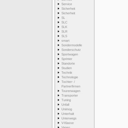
Service
Sicherheit
Sicherheit
SL
SLC
SLK
SLR
SLS
smart
Sondermodelle
Sonderschutz
Sportwagen
Sprinter
Standorte
Studien
Technik
Technologie
Tochter- /
Partnerfirmen
Tourenwagen
Transporter
Tuning
Unfall
Unimog
Unterhalt
Unterwegs
V-Klasse
Vaneo