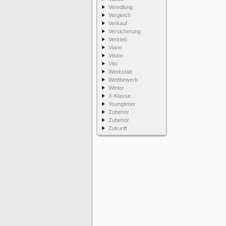
Veredlung
Vergleich
Verkauf
Versicherung
Vertrieb
Viano
Vision
Vito
Werkstatt
Wettbewerb
Winter
X-Klasse
Youngtimer
Zubehör
Zubehör
Zukunft