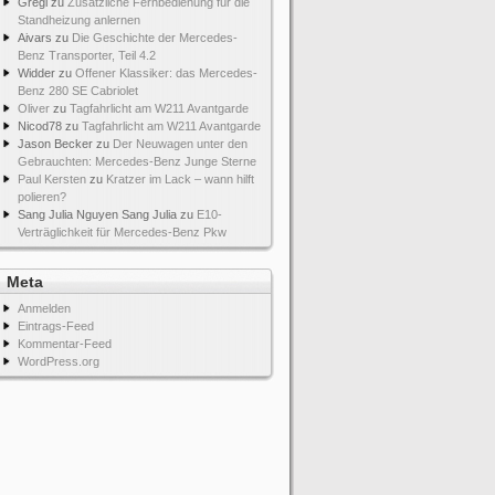
Gregi
zu
Zusätzliche Fernbedienung für die
Standheizung anlernen
Aivars
zu
Die Geschichte der Mercedes-
Benz Transporter, Teil 4.2
Widder
zu
Offener Klassiker: das Mercedes-
Benz 280 SE Cabriolet
Oliver
zu
Tagfahrlicht am W211 Avantgarde
Nicod78
zu
Tagfahrlicht am W211 Avantgarde
Jason Becker
zu
Der Neuwagen unter den
Gebrauchten: Mercedes-Benz Junge Sterne
Paul Kersten
zu
Kratzer im Lack – wann hilft
polieren?
Sang Julia Nguyen Sang Julia
zu
E10-
Verträglichkeit für Mercedes-Benz Pkw
Meta
Anmelden
Eintrags-Feed
Kommentar-Feed
WordPress.org