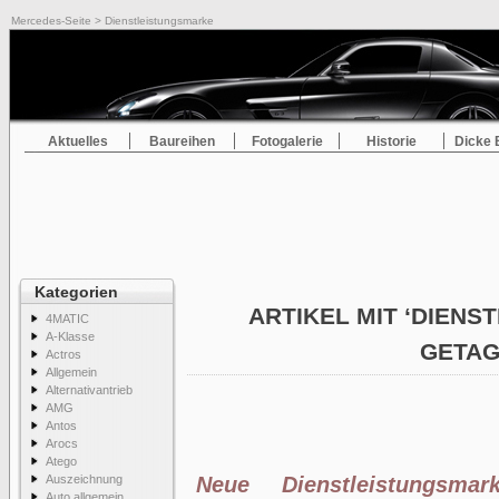
Mercedes-Seite
> Dienstleistungsmarke
Aktuelles
Baureihen
Fotogalerie
Historie
Dicke 
Kategorien
ARTIKEL MIT ‘DIEN
4MATIC
A-Klasse
GETA
Actros
Allgemein
Alternativantrieb
AMG
Antos
Arocs
Atego
Auszeichnung
Neue Dienstleistungs
Auto allgemein