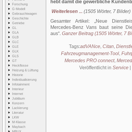
hebt damit die gewerbliche Kundenb
Forschung
G-Modell
Weiterlesen ...
(1505 Wörter, 7 Bilder)
Gebrauchtwagen
Geschichte
Gesamter Artikel:
Neue Dienstle
Getriebe
Mercedes-Benz Vans baut seine Die
GL
GLA
aus
.
Ganzer Beitrag (1505 Wörter, 7 Bi
GLB
GLC
Tags:
adVANce
,
Citan
,
Dienstl
GLE
GLK
Fahrzeugmanagement-Tool
,
Fuhr
GLS
Mercedes PRO connect
,
Merced
GT
Heckflosse
Veröffentlicht in
Service
|
Heizung & Lüftung
Historie
Individualisierung
Infotainment
Interieur
Internet
Jubiläum
Konzern
Lackierung
Literatur
LKW
M-Klasse
Maybach
MBUX