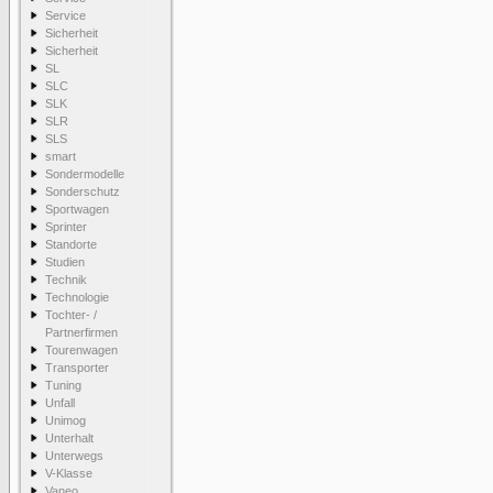
Service
Sicherheit
Sicherheit
SL
SLC
SLK
SLR
SLS
smart
Sondermodelle
Sonderschutz
Sportwagen
Sprinter
Standorte
Studien
Technik
Technologie
Tochter- /
Partnerfirmen
Tourenwagen
Transporter
Tuning
Unfall
Unimog
Unterhalt
Unterwegs
V-Klasse
Vaneo