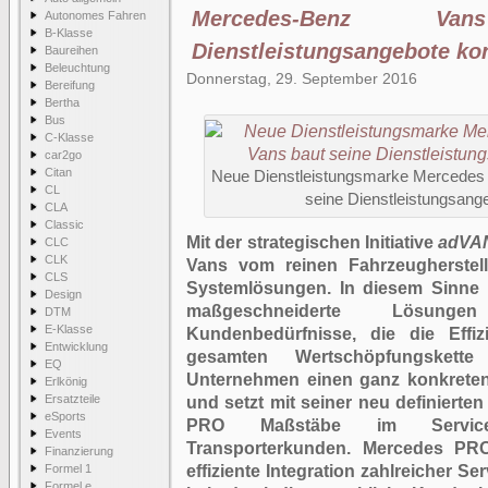
Mercedes-Benz V
Autonomes Fahren
B-Klasse
Dienstleistungsangebote ko
Baureihen
Beleuchtung
Donnerstag, 29. September 2016
Bereifung
Bertha
Bus
C-Klasse
car2go
Citan
Neue Dienstleistungsmarke Mercedes
CL
seine Dienstleistungsang
CLA
Classic
Mit der strategischen Initiative
adVA
CLC
CLK
Vans vom reinen Fahrzeugherstell
CLS
Systemlösungen. In diesem Sinne 
Design
maßgeschneiderte Lösungen
DTM
E-Klasse
Kundenbedürfnisse, die die Effiz
Entwicklung
gesamten Wertschöpfungsket
EQ
Unternehmen einen ganz konkreten 
Erlkönig
Ersatzteile
und setzt mit seiner neu definiert
eSports
PRO Maßstäbe im Servicea
Events
Transporterkunden. Mercedes PRO
Finanzierung
Formel 1
effiziente Integration zahlreicher Se
Formel e