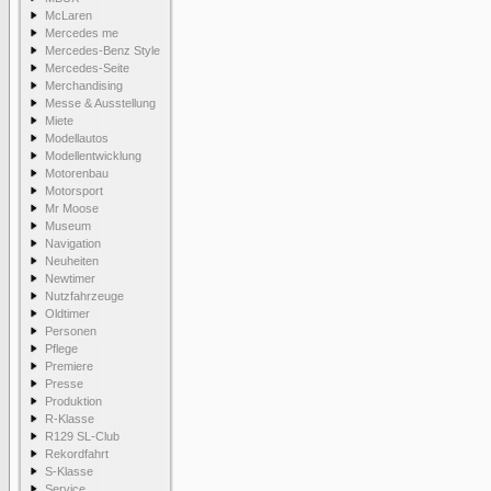
McLaren
Mercedes me
Mercedes-Benz Style
Mercedes-Seite
Merchandising
Messe & Ausstellung
Miete
Modellautos
Modellentwicklung
Motorenbau
Motorsport
Mr Moose
Museum
Navigation
Neuheiten
Newtimer
Nutzfahrzeuge
Oldtimer
Personen
Pflege
Premiere
Presse
Produktion
R-Klasse
R129 SL-Club
Rekordfahrt
S-Klasse
Service