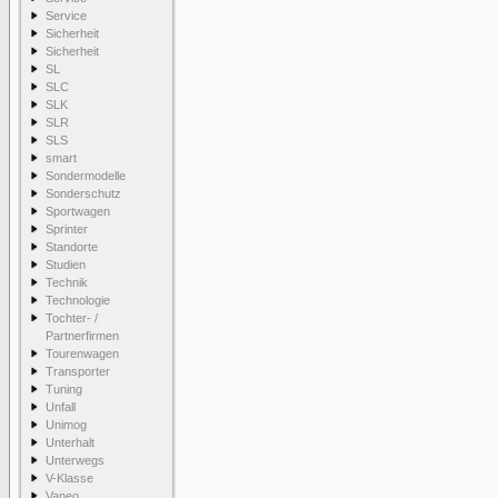
Service
Sicherheit
Sicherheit
SL
SLC
SLK
SLR
SLS
smart
Sondermodelle
Sonderschutz
Sportwagen
Sprinter
Standorte
Studien
Technik
Technologie
Tochter- /
Partnerfirmen
Tourenwagen
Transporter
Tuning
Unfall
Unimog
Unterhalt
Unterwegs
V-Klasse
Vaneo