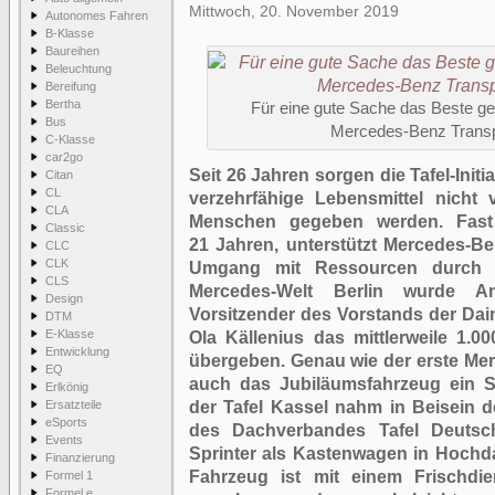
Mittwoch, 20. November 2019
Autonomes Fahren
B-Klasse
Baureihen
Beleuchtung
Bereifung
Bertha
Für eine gute Sache das Beste g
Bus
Mercedes-Benz Transpo
C-Klasse
car2go
Seit 26 Jahren sorgen die Tafel-Initi
Citan
CL
verzehrfähige Lebensmittel nicht 
CLA
Menschen gegeben werden. Fast 
Classic
21 Jahren, unterstützt Mercedes-B
CLC
CLK
Umgang mit Ressourcen durch se
CLS
Mercedes-Welt Berlin wurde 
Design
Vorsitzender des Vorstands der Da
DTM
E-Klasse
Ola Källenius das mittlerweile 1.0
Entwicklung
übergeben. Genau wie der erste Mer
EQ
auch das Jubiläumsfahrzeug ein S
Erlkönig
Ersatzteile
der Tafel Kassel nahm in Beisein 
eSports
des Dachverbandes Tafel Deutsch
Events
Sprinter als Kastenwagen in Hoch
Finanzierung
Fahrzeug ist mit einem Frischdi
Formel 1
Formel e