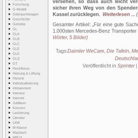
versehen, so dass auch leicht ver
Forschung
sicher ihren Weg von den Spendern
G-Modell
Kassel zurücklegen.
Weiterlesen ...
Gebrauchtwagen
Geschichte
Gesamter Artikel:
Für eine gute Sach
Getriebe
GL
1.000sten Mercedes-Benz Transporter 
GLA
Wörter, 5 Bilder)
GLB
GLC
GLE
Tags:
Daimler WeCare
,
Die Tafeln
,
Me
GLK
Deutschla
GLS
GT
Veröffentlicht in
Sprinter
Heckflosse
Heizung & Lüftung
Historie
Individualisierung
Infotainment
Interieur
Internet
Jubiläum
Konzern
Lackierung
Literatur
LKW
M-Klasse
Maybach
MBUX