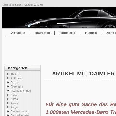
Mercedes-Seite
> Daimler WeCare
Aktuelles
Baureihen
Fotogalerie
Historie
Dicke 
Kategorien
ARTIKEL MIT ‘DAIMLE
4MATIC
A-Klasse
Actros
Allgemein
Alternativantrieb
AMG
Antos
Arocs
Für eine gute Sache das B
Atego
1.000sten Mercedes-Benz Tra
Auszeichnung
Auto allgemein