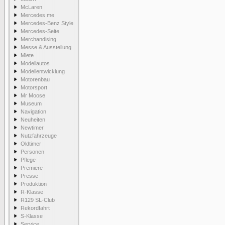
McLaren
Mercedes me
Mercedes-Benz Style
Mercedes-Seite
Merchandising
Messe & Ausstellung
Miete
Modellautos
Modellentwicklung
Motorenbau
Motorsport
Mr Moose
Museum
Navigation
Neuheiten
Newtimer
Nutzfahrzeuge
Oldtimer
Personen
Pflege
Premiere
Presse
Produktion
R-Klasse
R129 SL-Club
Rekordfahrt
S-Klasse
Service