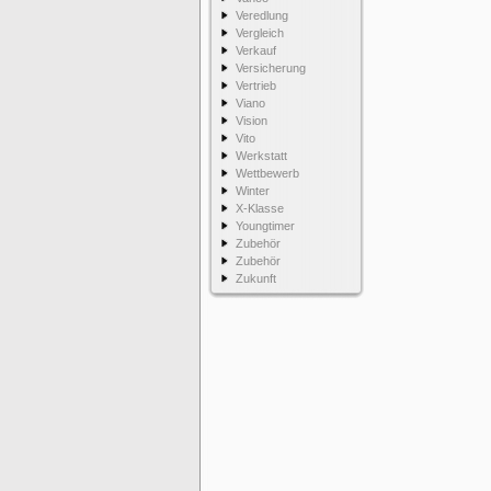
Veredlung
Vergleich
Verkauf
Versicherung
Vertrieb
Viano
Vision
Vito
Werkstatt
Wettbewerb
Winter
X-Klasse
Youngtimer
Zubehör
Zubehör
Zukunft