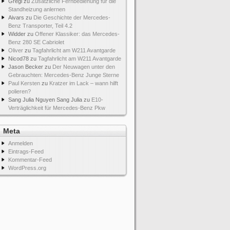
Gregi
zu
Zusätzliche Fernbedienung für die
Standheizung anlernen
Aivars
zu
Die Geschichte der Mercedes-
Benz Transporter, Teil 4.2
Widder
zu
Offener Klassiker: das Mercedes-
Benz 280 SE Cabriolet
Oliver
zu
Tagfahrlicht am W211 Avantgarde
Nicod78
zu
Tagfahrlicht am W211 Avantgarde
Jason Becker
zu
Der Neuwagen unter den
Gebrauchten: Mercedes-Benz Junge Sterne
Paul Kersten
zu
Kratzer im Lack – wann hilft
polieren?
Sang Julia Nguyen Sang Julia
zu
E10-
Verträglichkeit für Mercedes-Benz Pkw
Meta
Anmelden
Eintrags-Feed
Kommentar-Feed
WordPress.org