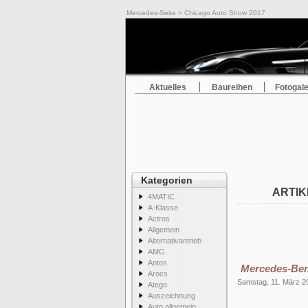
Mercedes-Seite
> Chicago Auto Show 2017
Aktuelles
Baureihen
Fotogale
Kategorien
ARTIK
4MATIC
A-Klasse
Actros
Allgemein
Alternativantrieb
AMG
Antos
Mercedes-Ben
Arocs
Samstag, 11. März 2
Atego
Auszeichnung
Auto allgemein