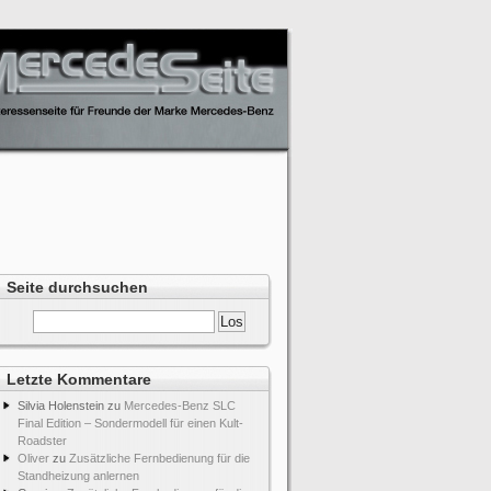
Seite durchsuchen
Letzte Kommentare
Silvia Holenstein
zu
Mercedes-Benz SLC
Final Edition – Sondermodell für einen Kult-
Roadster
Oliver
zu
Zusätzliche Fernbedienung für die
Standheizung anlernen