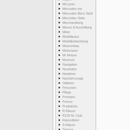
McLaren
Mercedes me
Mercedes-Benz Style
Mercedes-Seite
Merchandising
Messe & Ausstellung
Miete
Modellautos
Modellentwicklung
Motorenbau
Motorsport
Mr Moose
Museum
Navigation
Neuheiten
Newtimer
Nutzfahrzeuge
Oldtimer
Personen
Pflege
Premiere
Presse
Produktion
R-Klasse
R129 SL-Club
Rekordfahrt
S-Klasse
Service