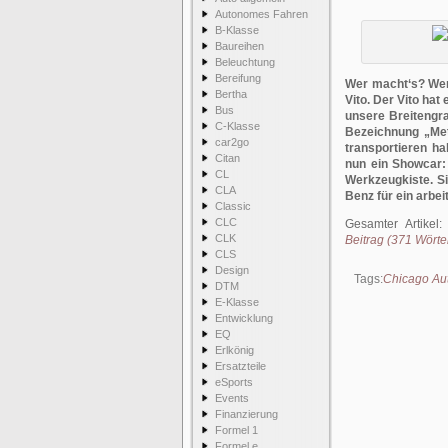
Autonomes Fahren
B-Klasse
Baureihen
Beleuchtung
Bereifung
Wer macht‘s? Wer
Bertha
Vito. Der Vito hat
Bus
unsere Breitengra
C-Klasse
Bezeichnung „Met
car2go
transportieren h
Citan
nun ein Showcar:
CL
Werkzeugkiste. S
CLA
Benz für ein arbe
Classic
CLC
Gesamter Artikel
CLK
Beitrag (371 Wörter
CLS
Design
Tags:
Chicago Au
DTM
E-Klasse
Entwicklung
EQ
Erlkönig
Ersatzteile
eSports
Events
Finanzierung
Formel 1
Formel e