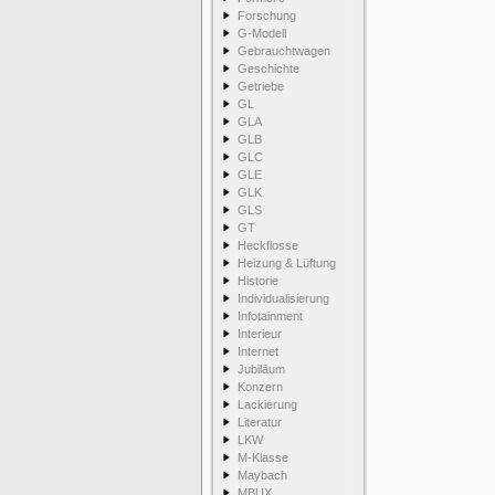
Forschung
G-Modell
Gebrauchtwagen
Geschichte
Getriebe
GL
GLA
GLB
GLC
GLE
GLK
GLS
GT
Heckflosse
Heizung & Lüftung
Historie
Individualisierung
Infotainment
Interieur
Internet
Jubiläum
Konzern
Lackierung
Literatur
LKW
M-Klasse
Maybach
MBUX