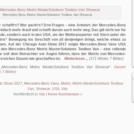
Mercedes-Benz Metris MasterSolutions Toolbox Van Showcar
 schafft‘s? Wer packt‘s? Drei Fragen – eine Antwort: der Mercedes-Benz
 einfach mehr drauf und schafft darum auch mehr weg. Das gilt nicht nur für
de, sondern auch in den USA, wo der Welttransporter mit Stern unter der
ris“ Bewegung ins Geschäft von all denjenigen bringt, welche etwas zu
aben. Auf der Chicago Auto Show 2017 zeigte Mercedes-Benz Vans USA
 den Mercedes-Benz Metris MasterSolutions Toolbox Van – eine rollende
ie soll dem Betrachter vor Augen führen, dass der Metris von Mercedes-
itsreiches Dasein wie geschaffen ist.
Weiterlesen ...
(371 Wörter, 7 Bilder)
:
Mercedes-Benz Metris MasterSolutions Toolbox Van Showcar
.
Ganzer
, 7 Bilder)
to Show 2017
,
Mercedes-Benz Vans
,
Metris
,
Metris MasterSolutions Toolbox
Van
,
Showcar
,
USA
,
Vito
Veröffentlicht in
Vito
|
Keine Kommentare »