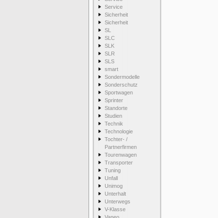
Service
Sicherheit
Sicherheit
SL
SLC
SLK
SLR
SLS
smart
Sondermodelle
Sonderschutz
Sportwagen
Sprinter
Standorte
Studien
Technik
Technologie
Tochter- /
Partnerfirmen
Tourenwagen
Transporter
Tuning
Unfall
Unimog
Unterhalt
Unterwegs
V-Klasse
Vaneo