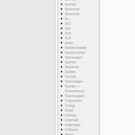
Service
Sicherheit
Sicherheit
SL
SLC
SLK
SLR
SLS
smart
Sondermodelle
Sonderschutz
Sportwagen
Sprinter
Standorte
Studien
Technik
Technologie
Tochter- /
Partnerfirmen
Tourenwagen
Transporter
Tuning
Unfall
Unimog
Unterhalt
Unterwegs
V-Klasse
Vaneo