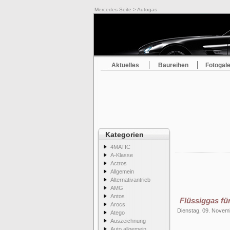
Mercedes-Seite
> Autogas
Aktuelles
Baureihen
Fotogale
Kategorien
4MATIC
A-Klasse
Actros
Allgemein
Alternativantrieb
AMG
Antos
Flüssiggas fü
Arocs
Dienstag, 09. Novem
Atego
Auszeichnung
Auto allgemein