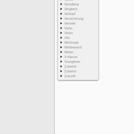
Veredlung
Vergleich
Verkauf
Versicherung
Vertrieb
Viano
Vision
Vito
Werkstatt
Wettbewerb
Winter
X-Klasse
Youngtimer
Zubehör
Zubehör
Zukunft