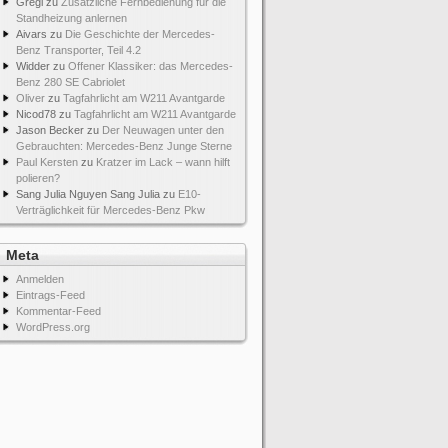
Gregi
zu
Zusätzliche Fernbedienung für die
Standheizung anlernen
Aivars
zu
Die Geschichte der Mercedes-
Benz Transporter, Teil 4.2
Widder
zu
Offener Klassiker: das Mercedes-
Benz 280 SE Cabriolet
Oliver
zu
Tagfahrlicht am W211 Avantgarde
Nicod78
zu
Tagfahrlicht am W211 Avantgarde
Jason Becker
zu
Der Neuwagen unter den
Gebrauchten: Mercedes-Benz Junge Sterne
Paul Kersten
zu
Kratzer im Lack – wann hilft
polieren?
Sang Julia Nguyen Sang Julia
zu
E10-
Verträglichkeit für Mercedes-Benz Pkw
Meta
Anmelden
Eintrags-Feed
Kommentar-Feed
WordPress.org