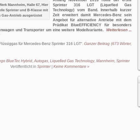
Anfang November 2010 rollte der erste
erk Mannheim, Halle 67, Hier
Sprinter 316 LGT (Liquefied Gas
Technology) vom Band. Innerhalb kurzer
lle Sprinter und B-Klasse mit
Zeit erweitert damit Mercedes-Benz sein
 Gas-Antrieb ausgerüstet
Angebot für alternative Antriebe mit dem
Prädikat BlueEFFICIENCY für besonders
enwagen und Transporter um eine weitere Modellvariante.
Weiterlesen ...
)
Flüssiggas für Mercedes-Benz Sprinter 316 LGT
.
Ganzer Beitrag (673 Wörter,
ego BlueTec Hybrid
,
Autogas
,
Liquefied Gas Technology
,
Mannheim
,
Sprinter
Veröffentlicht in
Sprinter
|
Keine Kommentare »