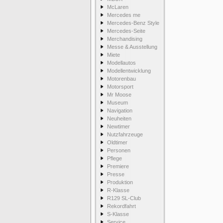
McLaren
Mercedes me
Mercedes-Benz Style
Mercedes-Seite
Merchandising
Messe & Ausstellung
Miete
Modellautos
Modellentwicklung
Motorenbau
Motorsport
Mr Moose
Museum
Navigation
Neuheiten
Newtimer
Nutzfahrzeuge
Oldtimer
Personen
Pflege
Premiere
Presse
Produktion
R-Klasse
R129 SL-Club
Rekordfahrt
S-Klasse
Service