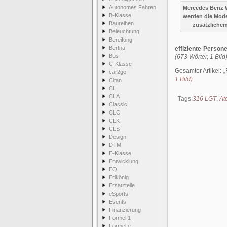
Autonomes Fahren
Mercedes Benz W
B-Klasse
werden die Mode
Baureihen
zusätzlichem
Beleuchtung
Bereifung
Bertha
effiziente Person
Bus
(673 Wörter, 1 Bild
C-Klasse
Gesamter Artikel:
car2go
1 Bild)
Citan
CL
CLA
Tags:
316 LGT
,
At
Classic
CLC
CLK
CLS
Design
DTM
E-Klasse
Entwicklung
EQ
Erlkönig
Ersatzteile
eSports
Events
Finanzierung
Formel 1
Formel e