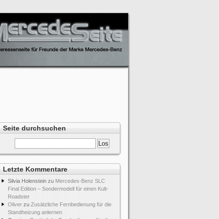
Seite durchsuchen
Letzte Kommentare
Silvia Holenstein
zu
Mercedes-Benz SLC
Final Edition – Sondermodell für einen Kult-
Roadster
Oliver
zu
Zusätzliche Fernbedienung für die
Standheizung anlernen