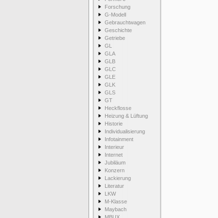
Forschung
G-Modell
Gebrauchtwagen
Geschichte
Getriebe
GL
GLA
GLB
GLC
GLE
GLK
GLS
GT
Heckflosse
Heizung & Lüftung
Historie
Individualisierung
Infotainment
Interieur
Internet
Jubiläum
Konzern
Lackierung
Literatur
LKW
M-Klasse
Maybach
MBUX