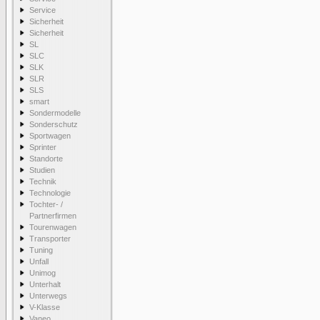
Service
Sicherheit
Sicherheit
SL
SLC
SLK
SLR
SLS
smart
Sondermodelle
Sonderschutz
Sportwagen
Sprinter
Standorte
Studien
Technik
Technologie
Tochter- /
Partnerfirmen
Tourenwagen
Transporter
Tuning
Unfall
Unimog
Unterhalt
Unterwegs
V-Klasse
Vaneo