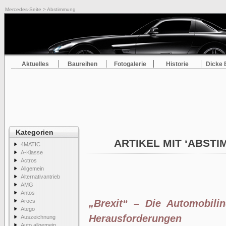
Mercedes-Seite
> Abstimmung
Aktuelles
Baureihen
Fotogalerie
Historie
Dicke 
Kategorien
ARTIKEL MIT ‘ABST
4MATIC
A-Klasse
Actros
Allgemein
Alternativantrieb
AMG
Antos
Arocs
„Brexit“ – Die Automobilin
Atego
Herausforderungen
Auszeichnung
Auto allgemein