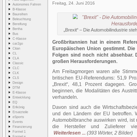
Freitag, 24. Juni 2016
Autonomes Fahren
B-Klasse
Baureihen
Beleuchtung
Bereifung
Bertha
„Brexit“ – Die Automobilindustrie st
Bus
C-Klasse
Großbritannien hat in einem Refer
car2go
Europäischen Union gestimmt. Die p
Citan
CL
Folgen sind noch nicht absehbar. D
CLA
großen Herausforderungen.
Classic
CLC
Am Freitagmorgen waren alle Stimm
CLK
britischen EU-Referendums: 51,9 Pro
CLS
Design
„Brexit“, 48,1 Prozent dagegen. Gr
DTM
beginnen, die Modalitäten des Austri
E-Klasse
verhandeln.
Entwicklung
EQ
Davon sind auch die Wirtschaftsbez
Erlkönig
Ersatzteile
und den Ländern der EU betroffen. Wi
eSports
Automobilbranche auswirken wird, ist n
Events
die Hersteller und Zulieferer vi
Finanzierung
Formel 1
Weiterlesen ...
(393 Wörter, 2 Bilder)
Formel e