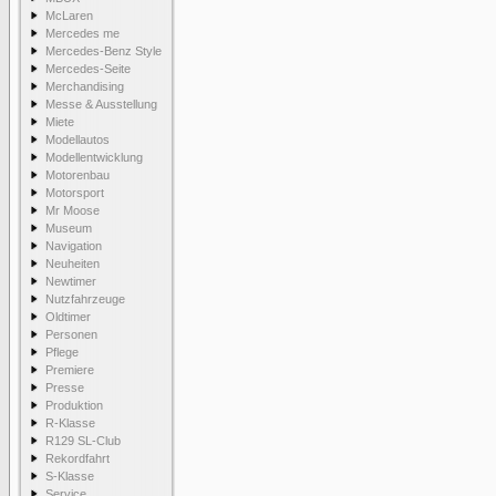
McLaren
Mercedes me
Mercedes-Benz Style
Mercedes-Seite
Merchandising
Messe & Ausstellung
Miete
Modellautos
Modellentwicklung
Motorenbau
Motorsport
Mr Moose
Museum
Navigation
Neuheiten
Newtimer
Nutzfahrzeuge
Oldtimer
Personen
Pflege
Premiere
Presse
Produktion
R-Klasse
R129 SL-Club
Rekordfahrt
S-Klasse
Service