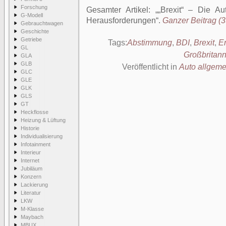
Forschung
Gesamter Artikel:
„Brexit“ – Die Au
G-Modell
Herausforderungen
.
Ganzer Beitrag (3
Gebrauchtwagen
Geschichte
Getriebe
Tags:
Abstimmung
,
BDI
,
Brexit
,
E
GL
Großbritann
GLA
GLB
Veröffentlicht in
Auto allgeme
GLC
GLE
GLK
GLS
GT
Heckflosse
Heizung & Lüftung
Historie
Individualisierung
Infotainment
Interieur
Internet
Jubiläum
Konzern
Lackierung
Literatur
LKW
M-Klasse
Maybach
MBUX