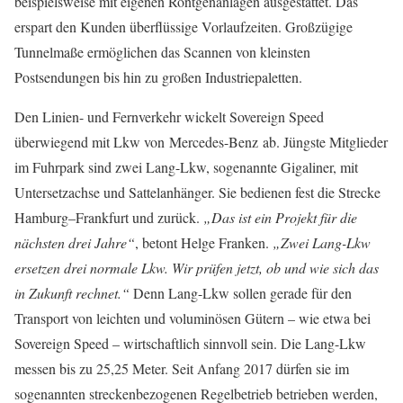
beispielsweise mit eigenen Röntgenanlagen ausgestattet. Das
erspart den Kunden überflüssige Vorlaufzeiten. Großzügige
Tunnelmaße ermöglichen das Scannen von kleinsten
Postsendungen bis hin zu großen Industriepaletten.
Den Linien- und Fernverkehr wickelt Sovereign Speed
überwiegend mit Lkw von Mercedes-Benz ab. Jüngste Mitglieder
im Fuhrpark sind zwei Lang-Lkw, sogenannte Gigaliner, mit
Untersetzachse und Sattelanhänger. Sie bedienen fest die Strecke
Hamburg–Frankfurt und zurück.
„Das ist ein Projekt für die
nächsten drei Jahre“
, betont Helge Franken.
„Zwei Lang-Lkw
ersetzen drei normale Lkw. Wir prüfen jetzt, ob und wie sich das
in Zukunft rechnet.“
Denn Lang-Lkw sollen gerade für den
Transport von leichten und voluminösen Gütern – wie etwa bei
Sovereign Speed – wirtschaftlich sinnvoll sein. Die Lang-Lkw
messen bis zu 25,25 Meter. Seit Anfang 2017 dürfen sie im
sogenannten streckenbezogenen Regelbetrieb betrieben werden,