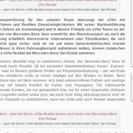
n – jetzt mit Strom: eVito flexibel testen und mieten bei Mercedes-Benz Van Rental
ransportlösung für den urbanen Raum überzeugt der eVito mit
ahren und flexiblen Einsatzmöglichkeiten. Mit seiner Markteinführung
Jahres als Kastenwagen und in diesem Frühjahr als eVito Tourer ist der
rter von Mercedes-Benz Vans sowohl für den Warentransport als auch die
ung erhältlich. Interessierte Unternehmen oder Einzelkunden, die sich
icht ganz sicher sind ob sie auf einen batterieelektrischen Antrieb
iesen in ihren Fahrzeugbestand aufnehmen wollen, können inzwischen
es eVito flexibel bei Mercedes-Benz Van Rental anmieten.
rbanen Mobilität liegt im elektrischen Antrieb. Bei Mercedes-Benz Vans ist
ereits heute Realität. Ob bei einzelnen Gewerbebetrieben, Kurier-, Express-
 oder im Bereich größerer Flotten zur Personenbeförderung – der seit Ende
s erhältliche eVito ist immer häufiger auf den Straßen zu finden. Beim
idsize-Van mit Stern vereinen sich lokal emissionsfreies Fahren und niedrige
ung mit hohem Komfort für Fahrer und Passagiere. Für interessierte
rivate Kunden, die nur gelegentlich bzw. nur für einen begrenzten Zeitraum
t zugreifen wollen sowie jene, die noch nicht völlig überzeugt davon sind, ihr
n Fuhrpark zu elektrifizieren, kann der eVito jetzt auch flexibel angemietet
n – jetzt mit Strom: eVito flexibel testen und mieten bei Mercedes-Benz Van Rental