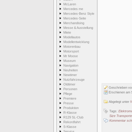
McLaren
Mercedes me
Mercedes-Benz Style
Mercedes-Seite
Merchandising
Messe & Ausstellung
Miete
Modellautos
Modellentwicklung
Motorenbau
Motorsport
Mr Moose
Museum
Navigation
Neuheiten
Newtimer
Nutzfahrzeuge
Oldtimer
Geschrieben v
Personen
Erschienen am 
Pflege
Premiere
Abgelegt unter
N
Presse
Produktion
Tags:
Elektromob
R-Klasse
Size Transporte
R129 SL-Club
Kommentar schr
Rekordfahrt
S-Klasse
Service