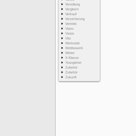
Veredlung
Vergleich
Verkauf
Versicherung
Vertrieb
Viano
Vision
Vito
Werkstatt
Wettbewerb
Winter
X-Klasse
Youngtimer
Zubehör
Zubehör
Zukunft