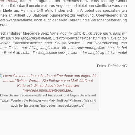
an Rental
, das Mietprogramm der Mercedes-Benz Vans Mobility GmbH
duktportfolio damit um ein weiteres Angebot und bietet nun sämtliche Vans von
 Miete an. Mehr als 140 eVito finden sich im Angebot des spezialisierten
ehen an aktuell 60 Stationen bundesweit zur Verfügung. Überwiegend sind
Kastenwagenvariante, doch auch der eVito Tourer für die Personenbeförderung
erden.
eschäftsführer Mercedes-Benz Vans Mobility GmbH:
„Ich freue mich, dass wir
zt auch die Möglichkeit bieten, Elektromobilität flexibel zu mieten. Gleich ob
werker, Paketdienstleister oder Shuttle-Service – zur Überbrückung von
zum Testen auf Alltagstauglichkeit: für alle Anwendungsfälle besteht bei
Rental ab sofort die Möglichkeit kurz-, mittel- oder langfristig elektro-mobil
“
Fotos:
Daimler AG
Liken Sie mercedes-seite.de auf Facebook und folgen Sie uns auf
Twitter. Werden Sie Follower von Maik Jürß auf Pinterest. Wir sind
auch bei Instagram (mercedesminusseitepunktde).