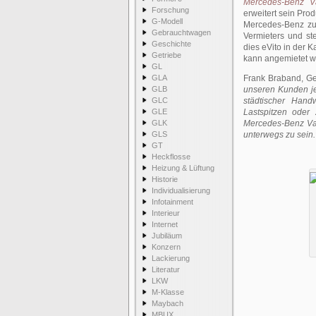
Mercedes-Benz V
Forschung
erweitert sein Pro
G-Modell
Mercedes-Benz zur
Gebrauchtwagen
Vermieters und st
Geschichte
dies eVito in der 
Getriebe
kann angemietet w
GL
GLA
Frank Braband, G
GLB
unseren Kunden jet
GLC
städtischer Hand
GLE
Lastspitzen oder 
GLK
Mercedes-Benz Van 
GLS
unterwegs zu sein.
GT
Heckflosse
Heizung & Lüftung
Historie
Individualisierung
Infotainment
Interieur
Internet
Jubiläum
Konzern
Lackierung
Literatur
LKW
M-Klasse
Maybach
MBUX