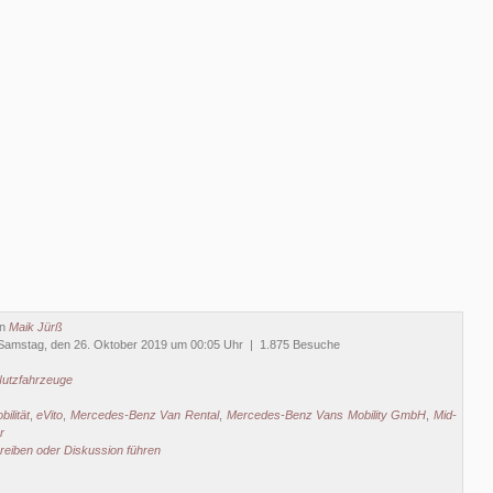
on
Maik Jürß
Samstag, den 26. Oktober 2019 um 00:05 Uhr | 1.875 Besuche
utzfahrzeuge
ilität
,
eVito
,
Mercedes-Benz Van Rental
,
Mercedes-Benz Vans Mobility GmbH
,
Mid-
r
eiben oder Diskussion führen