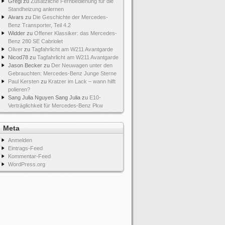
Gregi
zu
Zusätzliche Fernbedienung für die
Standheizung anlernen
Aivars
zu
Die Geschichte der Mercedes-
Benz Transporter, Teil 4.2
Widder
zu
Offener Klassiker: das Mercedes-
Benz 280 SE Cabriolet
Oliver
zu
Tagfahrlicht am W211 Avantgarde
Nicod78
zu
Tagfahrlicht am W211 Avantgarde
Jason Becker
zu
Der Neuwagen unter den
Gebrauchten: Mercedes-Benz Junge Sterne
Paul Kersten
zu
Kratzer im Lack – wann hilft
polieren?
Sang Julia Nguyen Sang Julia
zu
E10-
Verträglichkeit für Mercedes-Benz Pkw
Meta
Anmelden
Eintrags-Feed
Kommentar-Feed
WordPress.org