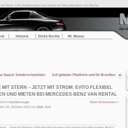
t mit Strom: eVito flexibel testen und mieten bei Mercedes-Benz Van Rental
rie
Historie
Dicke Bertha
Mr. Moose
 Guard: Sonderschutzfahrzeuge seit mehr als 90 Jahren ab Werk
Auf globaler Plattform und für Brasilien
maßgeschneidert: Premiere des neuen
Schwer-Lkw Mercedes-Benz Actros
 MIT STERN – JETZT MIT STROM: EVITO FLEXIBEL
EN UND MIETEN BEI MERCEDES-BENZ VAN RENTAL
icht in
Nutzfahrzeuge
Keine Kommentare »
ben 26. Oktober 2019 von
Maik Jürß