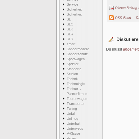
Service
Diesen Beitrag 
Sicherheit
Sicherheit
RSS-Feed
·
R
SL
SLC
SLK
SLR
Diskutiere
SLS
smart
Sondermodelle
Du musst
angemeld
Sonderschutz
Sportwagen
Sprinter
Standorte
Studien
Technik
Technologie
Tochter- /
Partnerfirmen
Tourenwagen
Transporter
Tuning
Unfall
Unimog
Unterhalt
Unterwegs
V-Klasse
Vaneo