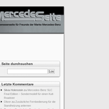
Seite durchsuchen
Letzte Kommentare
Silvia Holenstein
zu
Mercedes-Benz SLC
Final Edition – Sondermodell für einen Kult-
Roadster
Oliver
zu
Zusätzliche Fernbedienung für die
Standheizung anlernen