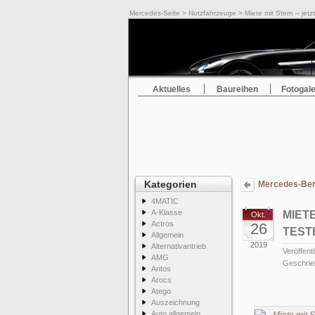
Mercedes-Seite
>
Nutzfahrzeuge
> Miete mit Stern – jetz
Aktuelles
Baureihen
Fotogale
Kategorien
Mercedes-Benz
4MATIC
A-Klasse
MIETE
Okt.
Actros
26
TEST
Allgemein
2019
Alternativantrieb
Veröffentl
AMG
Geschrie
Antos
Arocs
Atego
Auszeichnung
Auto allgemein