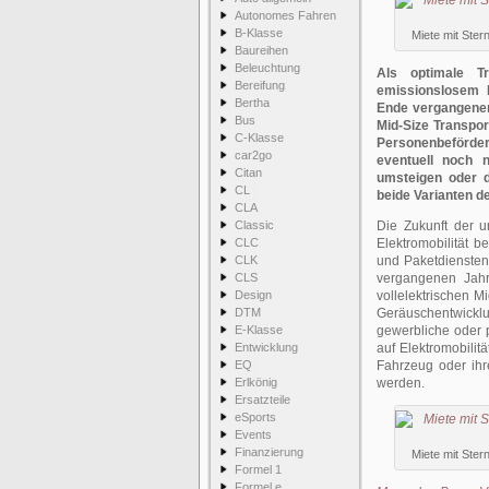
Autonomes Fahren
B-Klasse
Miete mit Ster
Baureihen
Beleuchtung
Als optimale T
Bereifung
emissionslosem F
Bertha
Ende vergangenen 
Bus
Mid-Size Transpo
C-Klasse
Personenbeförder
car2go
eventuell noch n
Citan
umsteigen oder d
CL
beide Varianten d
CLA
Classic
Die Zukunft der u
CLC
Elektromobilität b
CLK
und Paketdiensten
CLS
vergangenen Jahre
Design
vollelektrischen M
DTM
Geräuschentwickl
E-Klasse
gewerbliche oder p
Entwicklung
auf Elektromobilitä
EQ
Fahrzeug oder ihre
Erlkönig
werden.
Ersatzteile
eSports
Events
Finanzierung
Miete mit Ster
Formel 1
Formel e