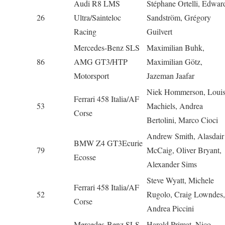
Audi R8 LMS
Stéphane Ortelli, Edwar
26
Ultra/Sainteloc
Sandström, Grégory
Racing
Guilvert
Mercedes-Benz SLS
Maximilian Buhk,
86
AMG GT3/HTP
Maximilian Götz,
Motorsport
Jazeman Jaafar
Niek Hommerson, Loui
Ferrari 458 Italia/AF
53
Machiels, Andrea
Corse
Bertolini, Marco Cioci
Andrew Smith, Alasdair
BMW Z4 GT3Ecurie
79
McCaig, Oliver Bryant,
Ecosse
Alexander Sims
Steve Wyatt, Michele
Ferrari 458 Italia/AF
52
Rugolo, Craig Lowndes,
Corse
Andrea Piccini
Mercedes-Benz SLS
Harold Primat, Nico