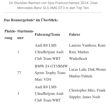
24-Stunden-Rennen von Spa-Francorchamps 2014: Zwei
Mercedes-Benz SLS AMG GT3 in den Top Ten
Das Rennergebnis* im Überblick:
Platzie­
Startnum­
Fahrzeug/Team
Fahrer
rung
mer
Audi R8 LMS
Laurens Vanthoor, René
1
Ultra/Belgian Audi
Rast, Markus
Club Team WRT
Winkelhock
BMW Z4 GT3/BMW
Lucas Luhr, Dirk Werner
77
Sports Trophy Team
Markus Palttala
Marc VDS
Audi R8 LMS
Christopher Mies, Frank
3
Ultra/Belgian Audi
Stippler, James Nash
Club Team WRT