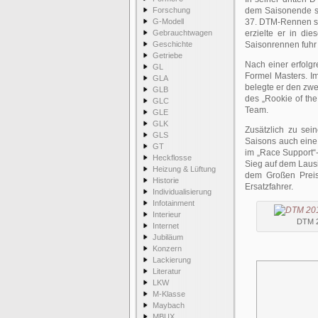
Forschung
dem Saisonende st
G-Modell
37. DTM-Rennen sic
Gebrauchtwagen
erzielte er in di
Geschichte
Saisonrennen fuhr 
Getriebe
Nach einer erfolg
GL
Formel Masters. Im
GLA
belegte er den zwe
GLB
des „Rookie of th
GLC
Team.
GLE
GLK
Zusätzlich zu se
GLS
Saisons auch eine 
GT
im „Race Suppor
Heckflosse
Sieg auf dem Lausi
Heizung & Lüftung
dem Großen Preis 
Historie
Ersatzfahrer.
Individualisierung
Infotainment
Interieur
DTM 2
Internet
Jubiläum
Konzern
Lackierung
Literatur
LKW
M-Klasse
Maybach
MBUX