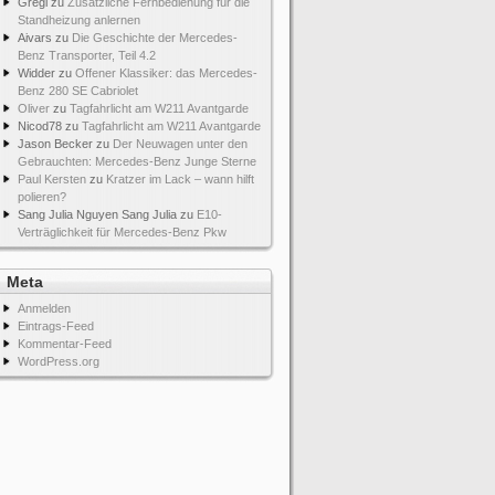
Gregi
zu
Zusätzliche Fernbedienung für die
Standheizung anlernen
Aivars
zu
Die Geschichte der Mercedes-
Benz Transporter, Teil 4.2
Widder
zu
Offener Klassiker: das Mercedes-
Benz 280 SE Cabriolet
Oliver
zu
Tagfahrlicht am W211 Avantgarde
Nicod78
zu
Tagfahrlicht am W211 Avantgarde
Jason Becker
zu
Der Neuwagen unter den
Gebrauchten: Mercedes-Benz Junge Sterne
Paul Kersten
zu
Kratzer im Lack – wann hilft
polieren?
Sang Julia Nguyen Sang Julia
zu
E10-
Verträglichkeit für Mercedes-Benz Pkw
Meta
Anmelden
Eintrags-Feed
Kommentar-Feed
WordPress.org