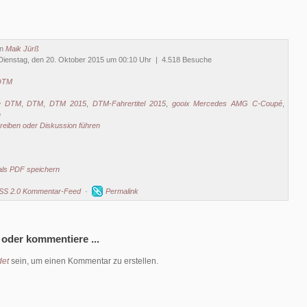
on
Maik Jürß
Dienstag, den 20. Oktober 2015 um 00:10 Uhr | 4.518 Besuche
DTM
e DTM
,
DTM
,
DTM 2015
,
DTM-Fahrertitel 2015
,
gooix Mercedes AMG C-Coupé
,
n
eiben oder Diskussion führen
als PDF speichern
SS 2.0 Kommentar-Feed
·
Permalink
 oder kommentiere ...
et
sein, um einen Kommentar zu erstellen.