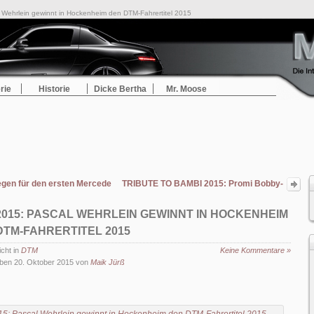
Wehrlein gewinnt in Hockenheim den DTM-Fahrertitel 2015
rie
Historie
Dicke Bertha
Mr. Moose
egen für den ersten Mercedes-Benz Vito aus Argentinien
TRIBUTE TO BAMBI 2015: Promi Bobby-
Benz Rennen für den guten Zweck
2015: PASCAL WEHRLEIN GEWINNT IN HOCKENHEIM
DTM-FAHRERTITEL 2015
icht in
DTM
Keine Kommentare »
ben 20. Oktober 2015 von
Maik Jürß