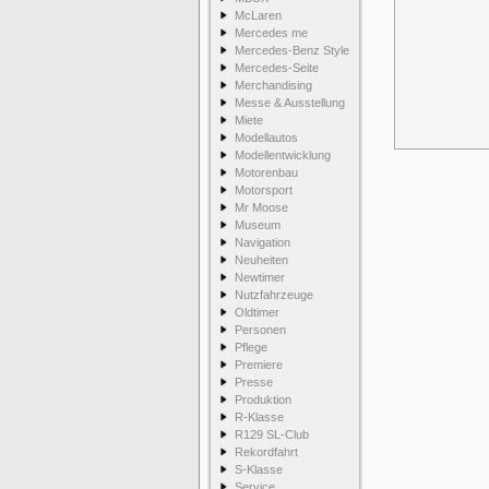
McLaren
Mercedes me
Mercedes-Benz Style
Mercedes-Seite
Merchandising
Messe & Ausstellung
Miete
Modellautos
Modellentwicklung
Motorenbau
Motorsport
Mr Moose
Museum
Navigation
Neuheiten
Newtimer
Nutzfahrzeuge
Oldtimer
Personen
Pflege
Premiere
Presse
Produktion
R-Klasse
R129 SL-Club
Rekordfahrt
S-Klasse
Service