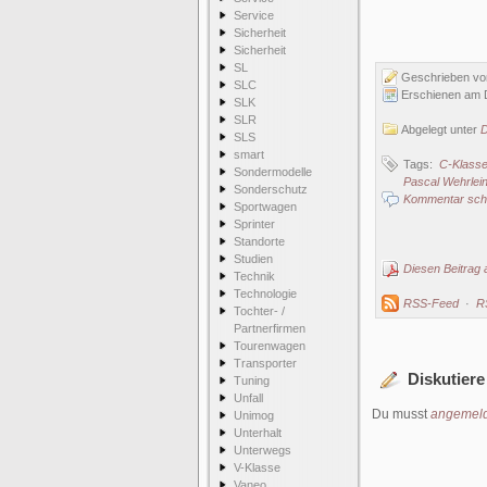
Service
Sicherheit
Sicherheit
SL
Geschrieben v
SLC
Erschienen am 
SLK
SLR
Abgelegt unter
SLS
smart
Tags:
C-Klass
Sondermodelle
Pascal Wehrlei
Sonderschutz
Kommentar schr
Sportwagen
Sprinter
Standorte
Studien
Diesen Beitrag 
Technik
Technologie
RSS-Feed
·
R
Tochter- /
Partnerfirmen
Tourenwagen
Transporter
Diskutiere
Tuning
Unfall
Du musst
angemeld
Unimog
Unterhalt
Unterwegs
V-Klasse
Vaneo