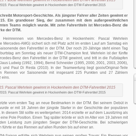
015: Pascal Wehrlein gewinnt in Hockenheim den DTM-Fahrertitel 2015
chreibt Motorsport-Geschichte. Als jüngster Fahrer aller Zeiten gewinnt er
015. Ein grandioser Sieg, der zusammen mit dem außergewöhnlichen
mten Teams möglich wurde. Mit zehn Fahrertiteln ist Mercedes-Benz die
rke der DTM.
im Heimrennen von Mercedes-Benz in Hockenheim: Pascal Wehrlein
ile Mercedes-AMG) sichert sich mit Platz acht im ersten Lauf am Samstag ein
isonende den Fahrertitel in der DTM. Der noch 20-Jährige steht einen Tag
burtstag am Sonntag als neuer DTM-Champion fest. Wehrlein ist der fünfte
rcedes-Benz den Fahrertitel in der DTM gewinnt, und tritt in die Fußstapfen
Klaus Ludwig (1992, 1994), Bernd Schneider (1995, 2000, 2001, 2003, 2006),
5) und Paul Di Resta (2010). In der Teamwertung liegt gooix/Original-Teile
n Rennen vor Saisonende mit insgesamt 225 Punkten und 27 Zählern
 eins.
015: Pascal Wehrlein gewinnt in Hockenheim den DTM-Fahrertitel 2015
etzte vom ersten Tag an neue Bestmarken in der DTM. Bei seinem Debüt in
urde er mit 18 Jahren der jüngste Starter in der Geschichte der populären
In diesem Stil sollte es weitergehen: 2014 erzielte er auf dem Lausitzring als
eine Pole Position. Einen Tag später krönte er sich im Alter von 19 Jahren mit
nden Leistung zum jüngsten Sieger der DTM-Geschichte. Bei schwierigen
führte er das Rennen auf allen Runden bis auf einer an.
 DTM-Saison erfüllte sich Wehrlein nun seinen großen Traum: Ein Rennen vor