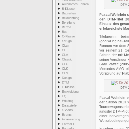
Autonomes Fahren
DTM 2
B-Klasse
Baureihen
Pascal Wehrlein s
Beleuchtung
den DTM-Titel 2
Bereifung
Einsatz des gesa
Bertha
erfolgreichste Ma
Bus
C-Klasse
Titelgewinn be
car2go
(gooix/Original-Te
Citan
Rennen vor dem Sa
CL
vor seinem 21. Ge
CLA
Fahrer, der mit Me
Classic
seiner Vorgänger 
CLC
Gary Paffett (200
CLK
Mercedes-AMG ei
CLS
Vorsprung auf Platz
Design
DTM
E-Klasse
DTM 2
Entwicklung
EQ
Pascal Wehrlein s
Erlkönig
der Saison 2013 w
Ersatzteile
Tourenwagenserie. 
eSports
jüngster DTM-Pilot 
Events
einer hervorrage
Finanzierung
Wetterbedingungen 
Formel 1
Formel e
In seiner dritten