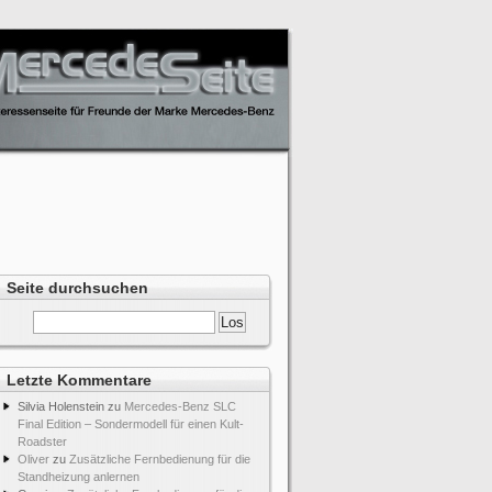
Seite durchsuchen
Letzte Kommentare
Silvia Holenstein
zu
Mercedes-Benz SLC
Final Edition – Sondermodell für einen Kult-
Roadster
Oliver
zu
Zusätzliche Fernbedienung für die
Standheizung anlernen