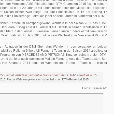
eht der Mercedes-AMG Pilot als neuer DTM-Champion 2015 fest. In seinem
herte sich der 20-Jährige mit einem achten Platz den Meistertitel. Insgesamt
eser Saison bisher zwei Siege und fünf Podestplätze. In 15 der bislang 17
er in die Punkteränge – öfter als jeder andere Fahrer im Starterfeld der DTM.
reichen Karriere im Kartsport gewann Wehrlein in der Saison 2011 das ADAC
 Jahr darauf stieg er in die Formel 3 auf. Bereits in seiner Debütsaison 2012
iten Platz in der Formel 3 Euroserie. Seine Saison rundete er mit dem Gewinn
e Year“ Titels ab. Im Jahr 2013 folgte sein Wechsel zum Mercedes-AMG DTM
inen Aufgaben in der DTM übernahm Wehrlein in den vergangenen beiden
wichtige Rolle im Silberpfeil Formel 1-Team. In der Saison 2014 arbeitete er
t“-Programm von MERCEDES AMG PETRONAS. Kurz vor seinem ersten DTM-
tzring durfte er auch zum ersten Mal ein Formel 1-Auto des Teams testen. Seit
von Singapur 2014 begleitet Wehrlein das Formel 1-Team als offizieller
015: Pascal Wehrlein gewinnt in Hockenheim den DTM-Fahrertitel 2015
Fotos: Daimler AG