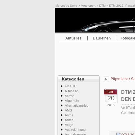
Mercedes-Seite
>
Motorsport
>
DTM
> DTM 2015: Pascal 
Aktuelles
Baureihen
Fotogale
Kategorien
Päpstlicher S
4MATIC
A-Klasse
DTM 
Okt.
Actros
20
DEN 
Allgemein
2015
Alternativantrieb
Veröffentl
AMG
Geschrie
Antos
Arocs
Atego
Auszeichnung
Auto allgemein