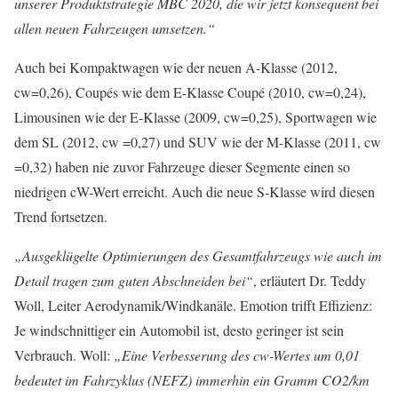
unserer Produktstrategie MBC 2020, die wir jetzt konsequent bei
allen neuen Fahrzeugen umsetzen.“
Auch bei Kompaktwagen wie der neuen A-Klasse (2012,
cw=0,26), Coupés wie dem E-Klasse Coupé (2010, cw=0,24),
Limousinen wie der E-Klasse (2009, cw=0,25), Sportwagen wie
dem SL (2012, cw =0,27) und SUV wie der M-Klasse (2011, cw
=0,32) haben nie zuvor Fahrzeuge dieser Segmente einen so
niedrigen cW-Wert erreicht. Auch die neue S-Klasse wird diesen
Trend fortsetzen.
„Ausgeklügelte Optimierungen des Gesamtfahrzeugs wie auch im
Detail tragen zum guten Abschneiden bei“
, erläutert Dr. Teddy
Woll, Leiter Aerodynamik/Windkanäle. Emotion trifft Effizienz:
Je windschnittiger ein Automobil ist, desto geringer ist sein
Verbrauch. Woll:
„Eine Verbesserung des cw-Wertes um 0,01
bedeutet im Fahrzyklus (NEFZ) immerhin ein Gramm CO2/km