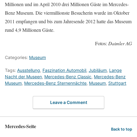
Millionen und im April 2010 drei Millionen Gäste im Mercedes-
Benz Museum. Die viermillionste Besucherin wurde im Oktober
2011 empfangen und bis zum Jahresende 2012 hatte das Museum
rund 4,9 Millionen Gäste.
Fotos:
Daimler AG
Categories:
Museum
Tags:
Ausstellung
,
Faszination Automobil
,
Jubiläum
,
Lange
Nacht der Museen
,
Mercedes-Benz Classic
,
Mercedes-Benz
Museum
,
Mercedes-Benz Sternennächte
,
Museum
,
Stuttgart
Leave a Comment
Mercedes-Seite
Back to top