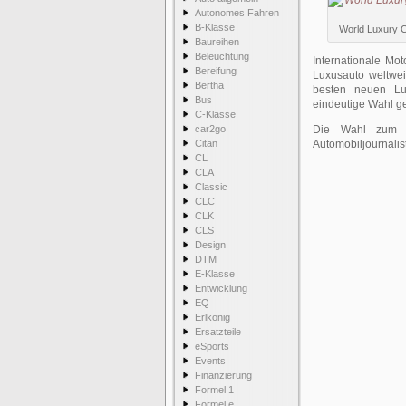
Autonomes Fahren
B-Klasse
World Luxury C
Baureihen
Beleuchtung
Internationale Mo
Bereifung
Luxusauto weltwei
Bertha
besten neuen Lu
Bus
eindeutige Wahl ge
C-Klasse
car2go
Die Wahl zum Wo
Citan
Automobiljournali
CL
CLA
Classic
CLC
CLK
CLS
Design
DTM
E-Klasse
Entwicklung
EQ
Erlkönig
Ersatzteile
eSports
Events
Finanzierung
Formel 1
Formel e