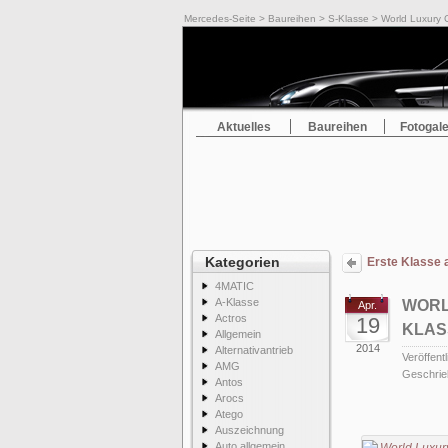
Mercedes-Seite
>
Baureihen
>
S-Klasse
> World Luxury C
Aktuelles
Baureihen
Fotogale
Kategorien
Erste Klasse
4MATIC
A-Klasse
WORL
Apr.
Actros
19
KLAS
Allgemein
2014
Alternativantrieb
Veröffentl
AMG
Geschrie
Antos
Arocs
Atego
Auszeichnung
Auto allgemein