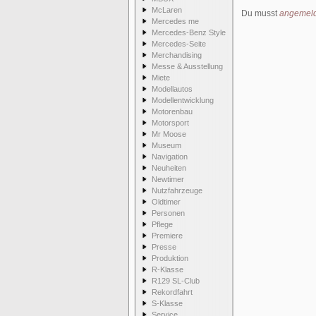
McLaren
Du musst
angemeld
Mercedes me
Mercedes-Benz Style
Mercedes-Seite
Merchandising
Messe & Ausstellung
Miete
Modellautos
Modellentwicklung
Motorenbau
Motorsport
Mr Moose
Museum
Navigation
Neuheiten
Newtimer
Nutzfahrzeuge
Oldtimer
Personen
Pflege
Premiere
Presse
Produktion
R-Klasse
R129 SL-Club
Rekordfahrt
S-Klasse
Service