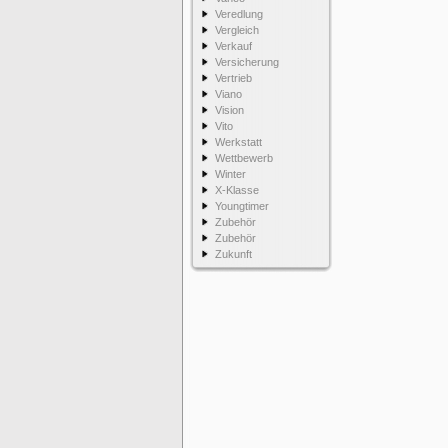
Veredlung
Vergleich
Verkauf
Versicherung
Vertrieb
Viano
Vision
Vito
Werkstatt
Wettbewerb
Winter
X-Klasse
Youngtimer
Zubehör
Zubehör
Zukunft