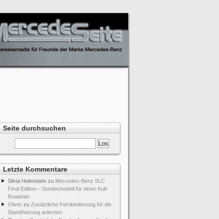
Seite durchsuchen
Letzte Kommentare
Silvia Holenstein
zu
Mercedes-Benz SLC
Final Edition – Sondermodell für einen Kult-
Roadster
Oliver
zu
Zusätzliche Fernbedienung für die
Standheizung anlernen