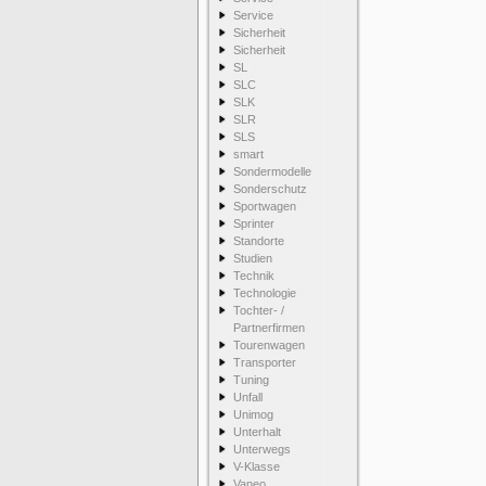
Service
Sicherheit
Sicherheit
SL
SLC
SLK
SLR
SLS
smart
Sondermodelle
Sonderschutz
Sportwagen
Sprinter
Standorte
Studien
Technik
Technologie
Tochter- /
Partnerfirmen
Tourenwagen
Transporter
Tuning
Unfall
Unimog
Unterhalt
Unterwegs
V-Klasse
Vaneo