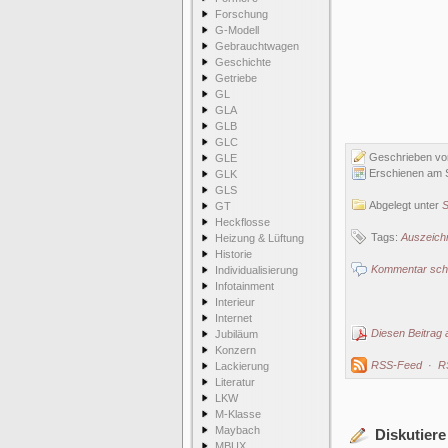
Forschung
G-Modell
Gebrauchtwagen
Geschichte
Getriebe
GL
GLA
GLB
GLC
Geschrieben v
GLE
Erschienen am S
GLK
GLS
Abgelegt unter
S
GT
Heckflosse
Tags:
Auszeich
Heizung & Lüftung
Historie
Kommentar schr
Individualisierung
Infotainment
Interieur
Internet
Diesen Beitrag 
Jubiläum
Konzern
RSS-Feed
·
R
Lackierung
Literatur
LKW
M-Klasse
Maybach
Diskutiere
MBUX