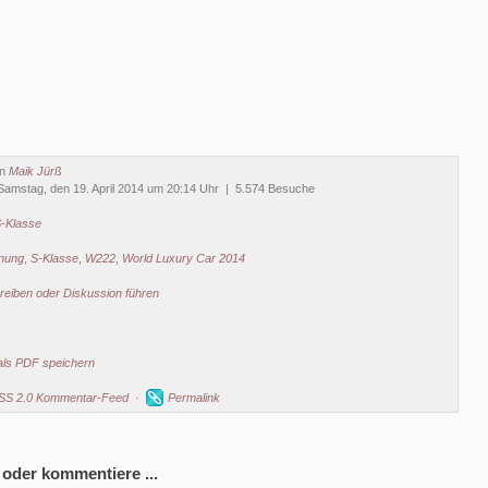
on
Maik Jürß
amstag, den 19. April 2014 um 20:14 Uhr | 5.574 Besuche
-Klasse
nung
,
S-Klasse
,
W222
,
World Luxury Car 2014
eiben oder Diskussion führen
als PDF speichern
SS 2.0 Kommentar-Feed
·
Permalink
 oder kommentiere ...