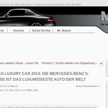
ar 2014: Die Mercedes-Benz S-Klasse ist das luxuriöseste Auto der Welt
rie
Historie
Dicke Bertha
Mr. Moose
 aus zweiter Hand – smart Gebrauchtwagen jung@smart
Formel 1: Schon wieder ein Doppelsieg –
Hamilton und Rosberg gewinnen den
Großen Preis von China
D LUXURY CAR 2014: DIE MERCEDES-BENZ S-
SE IST DAS LUXURIÖSESTE AUTO DER WELT
icht in
S-Klasse
Keine Kommentare »
ben 19. April 2014 von
Maik Jürß