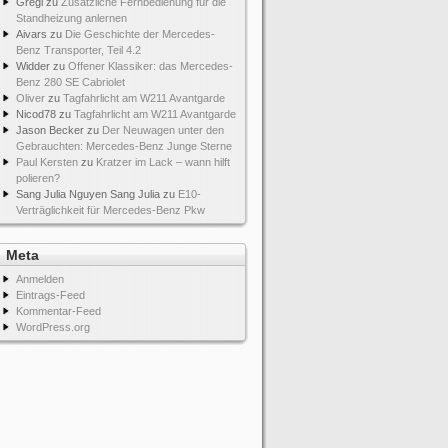
Gregi
zu
Zusätzliche Fernbedienung für die
Standheizung anlernen
Aivars
zu
Die Geschichte der Mercedes-
Benz Transporter, Teil 4.2
Widder
zu
Offener Klassiker: das Mercedes-
Benz 280 SE Cabriolet
Oliver
zu
Tagfahrlicht am W211 Avantgarde
Nicod78
zu
Tagfahrlicht am W211 Avantgarde
Jason Becker
zu
Der Neuwagen unter den
Gebrauchten: Mercedes-Benz Junge Sterne
Paul Kersten
zu
Kratzer im Lack – wann hilft
polieren?
Sang Julia Nguyen Sang Julia
zu
E10-
Verträglichkeit für Mercedes-Benz Pkw
Meta
Anmelden
Eintrags-Feed
Kommentar-Feed
WordPress.org