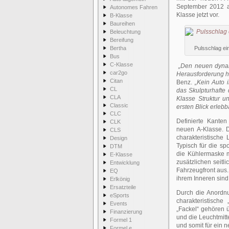
September 2012 a
Autonomes Fahren
Klasse jetzt vor.
B-Klasse
Baureihen
Beleuchtung
Bereifung
Bertha
Pulsschlag ei
Bus
C-Klasse
„Den neuen dynam
car2go
Herausforderung h
Citan
Benz.
„Kein Auto 
CL
das Skulpturhafte 
CLA
Klasse Struktur 
Classic
ersten Blick erlebb
CLC
Definierte Kante
CLK
neuen A-Klasse. 
CLS
charakteristische
Design
Typisch für die sp
DTM
die Kühlermaske m
E-Klasse
zusätzlichen seitl
Entwicklung
Fahrzeugfront aus.
EQ
ihrem Inneren sind
Erlkönig
Ersatzteile
Durch die Anordn
eSports
charakteristische
Events
„Fackel“ gehören ü
Finanzierung
und die Leuchtmitte
Formel 1
und somit für ein 
Formel e