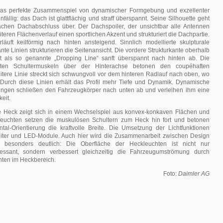
as perfekte Zusammenspiel von dynamischer Formgebung und exzellenter
ällig: das Dach ist glattflächig und straff überspannt. Seine Silhouette geht
lachen Dachabschluss über. Der Dachspoiler, der unsichtbar alle Antennen
eiteren Flächenverlauf einen sportlichen Akzent und strukturiert die Dachpartie.
läuft keilförmig nach hinten ansteigend. Sinnlich modellierte skulpturale
te Linien strukturieren die Seitenansicht. Die vordere Strukturkante oberhalb
llt als so genannte „Dropping Line“ sanft überspannt nach hinten ab. Die
ierten Schultermuskeln über der Hinterachse betonen den coupéhaften
itere Linie streckt sich schwungvoll vor dem hinteren Radlauf nach oben, wo
t. Durch diese Linien erhält das Profil mehr Tiefe und Dynamik. Dynamische
ungen schließen den Fahrzeugkörper nach unten ab und verleihen ihm eine
keit.
e Heck zeigt sich in einem Wechselspiel aus konvex-konkaven Flächen und
leuchten setzen die muskulösen Schultern zum Heck hin fort und betonen
ntal-Orientierung die kraftvolle Breite. Die Umsetzung der Lichtfunktionen
tleiter und LED-Module. Auch hier wird die Zusammenarbeit zwischen Design
 besonders deutlich: Die Oberfläche der Heckleuchten ist nicht nur
eressant, sondern verbessert gleichzeitig die Fahrzeugumströmung durch
anten im Heckbereich.
Foto:
Daimler AG