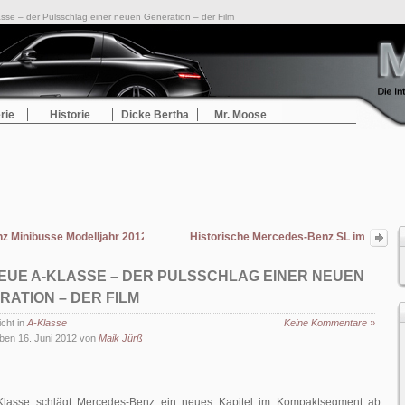
sse – der Pulsschlag einer neuen Generation – der Film
rie
Historie
Dicke Bertha
Mr. Moose
Minibusse Modelljahr 2012 – Sprinter Transfer, Travel, City und Mobility
Historische Mercedes-Benz SL im
Windkanal
NEUE A-KLASSE – DER PULSSCHLAG EINER NEUEN
RATION – DER FILM
icht in
A-Klasse
Keine Kommentare »
ben 16. Juni 2012 von
Maik Jürß
Klasse schlägt Mercedes-Benz ein neues Kapitel im Kompaktsegment ab