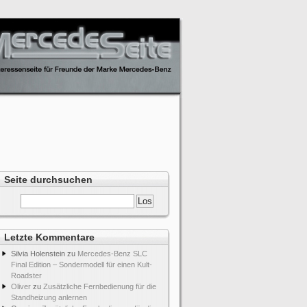
Seite durchsuchen
Letzte Kommentare
Silvia Holenstein
zu
Mercedes-Benz SLC
Final Edition – Sondermodell für einen Kult-
Roadster
Oliver
zu
Zusätzliche Fernbedienung für die
Standheizung anlernen