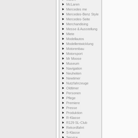
McLaren
Mercedes me
Mercedes-Benz Style
Mercedes-Seite
Merchandising
Messe & Ausstellung
Miete
Modellautos
Modellentwicklung
Motorenbau
Motorsport
Mr Moose
Museum
Navigation
Neuheiten
Newtimer
Nutzfahrzeuge
Oldtimer
Personen
Pflege
Premiere
Presse
Produktion
R-Klasse
R129 SL-Club
Rekordfahrt
S-Klasse
Service