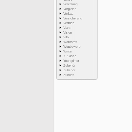
Veredlung
Vergleich
Verkauf
Versicherung
Vertrieb
Viano
Vision
Vito
Werkstatt
Wettbewerb
Winter
X-Klasse
Youngtimer
Zubehör
Zubehör
Zukunft