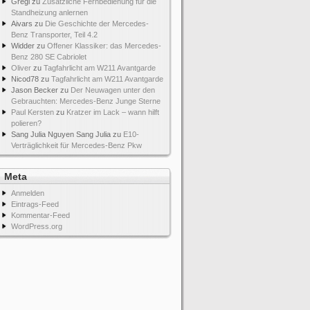
Gregi
zu
Zusätzliche Fernbedienung für die
Standheizung anlernen
Aivars
zu
Die Geschichte der Mercedes-
Benz Transporter, Teil 4.2
Widder
zu
Offener Klassiker: das Mercedes-
Benz 280 SE Cabriolet
Oliver
zu
Tagfahrlicht am W211 Avantgarde
Nicod78
zu
Tagfahrlicht am W211 Avantgarde
Jason Becker
zu
Der Neuwagen unter den
Gebrauchten: Mercedes-Benz Junge Sterne
Paul Kersten
zu
Kratzer im Lack – wann hilft
polieren?
Sang Julia Nguyen Sang Julia
zu
E10-
Verträglichkeit für Mercedes-Benz Pkw
Meta
Anmelden
Eintrags-Feed
Kommentar-Feed
WordPress.org