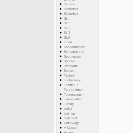
Service
Sicherheit
Sicherheit
SL
SLC
SLK
SLR
SLS
smart
Sondermodelle
Sonderschutz
Sportwagen
Sprinter
Standorte
Studien
Technik
Technologie
Tochter- /
Partnerfirmen
Tourenwagen
Transporter
Tuning
Unfall
Unimog
Unterhalt
Unterwegs
V-Klasse
Vaneo