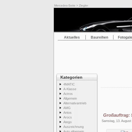
Mercedes-Seite
> Ziegler
Aktuelles
Baureihen
Fotogale
Kategorien
4MATIC
A-Klasse
Actros
Allgemein
Alternativantrieb
AMG
Antos
Großauftrag:
Arocs
Samstag, 13. August
Atego
Auszeichnung
Auto allgemein