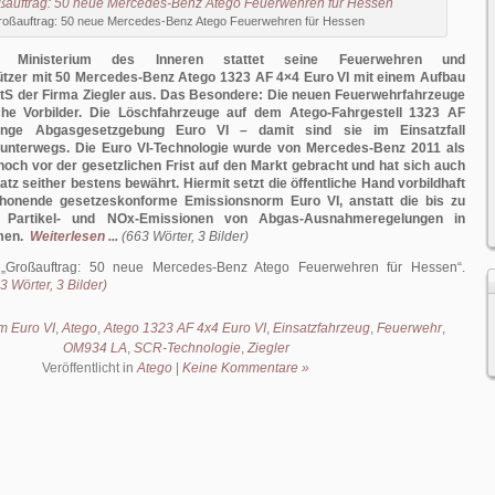
oßauftrag: 50 neue Mercedes-Benz Atego Feuerwehren für Hessen
 Ministerium des Inneren stattet seine Feuerwehren und
tzer mit 50 Mercedes-Benz Atego 1323 AF 4×4 Euro VI mit einem Aufbau
tS der Firma Ziegler aus. Das Besondere: Die neuen Feuerwehrfahrzeuge
che Vorbilder. Die Löschfahrzeuge auf dem Atego-Fahrgestell 1323 AF
renge Abgasgesetzgebung Euro VI – damit sind sie im Einsatzfall
 unter­wegs. Die Euro VI-Technologie wurde von Mercedes-Benz 2011 als
 noch vor der gesetzlichen Frist auf den Markt gebracht und hat sich auch
z seither bestens bewährt. Hiermit setzt die öffent­liche Hand vorbildhaft
honende gesetzeskonforme Emissionsnorm Euro VI, anstatt die bis zu
n Partikel- und NOx-Emissionen von Abgas-Ausnahmeregelungen in
men.
Weiterlesen ...
(663 Wörter, 3 Bilder)
:
Großauftrag: 50 neue Mercedes-Benz Atego Feuerwehren für Hessen
.
 Wörter, 3 Bilder)
m Euro VI
,
Atego
,
Atego 1323 AF 4x4 Euro VI
,
Einsatzfahrzeug
,
Feuerwehr
,
OM934 LA
,
SCR-Technologie
,
Ziegler
Veröffentlicht in
Atego
|
Keine Kommentare »