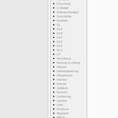
Forschung
G-Modell
Gebrauchtwagen
Geschichte
Getriebe
GL
GLA
GLB
GLC
GLE
GLK
GLS
GT
Heckflosse
Heizung & Lüftung
Historie
Individualisierung
Infotainment
Interieur
Internet
Jubiläum
Konzern
Lackierung
Literatur
LKW
M-Klasse
Maybach
MBUX