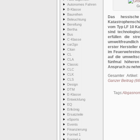
Autonomes Fahren
Gr
B-Klasse
Baureihen
Das hessische
Beleuchtung
Katastrophenschü
Bereifung
vom Typ LF 10 Ka
Bertha
sind technologis
Bus
erfüllen die st
C-Klasse
umweltfreundlich
car2go
erster Hersteller
Citan
im Feuerwehreinsat
CL
auf die umweltsc
CLA
fünfmal höhere
Classic
Anspruch zu neh
CLC
CLK
Gesamter Artikel
CLS
Ganzer Beitrag (663
Design
DTM
Tags:
Abgasnor
E-Klasse
Entwicklung
EQ
Erlkönig
Ersatzteile
eSports
Events
Finanzierung
Formel 1
Formel e