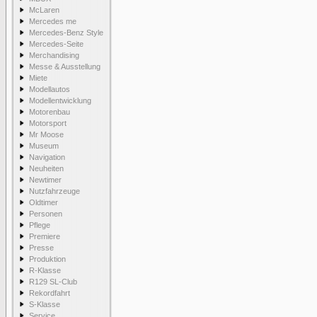
McLaren
Mercedes me
Mercedes-Benz Style
Mercedes-Seite
Merchandising
Messe & Ausstellung
Miete
Modellautos
Modellentwicklung
Motorenbau
Motorsport
Mr Moose
Museum
Navigation
Neuheiten
Newtimer
Nutzfahrzeuge
Oldtimer
Personen
Pflege
Premiere
Presse
Produktion
R-Klasse
R129 SL-Club
Rekordfahrt
S-Klasse
Service