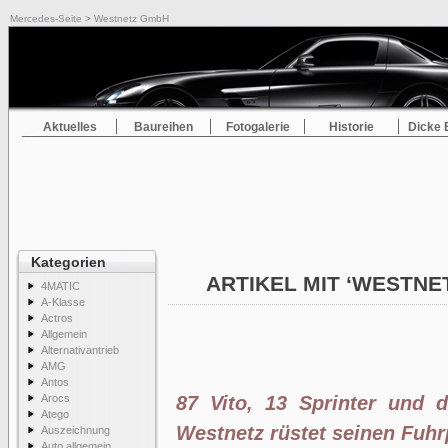
Mercedes-Seite
> Westnetz GmbH
Aktuelles
Baureihen
Fotogalerie
Historie
Dicke 
Kategorien
ARTIKEL MIT ‘WESTN
4MATIC
A-Klasse
Actros
Allgemein
Alternativantrieb
AMG
Antos
Arocs
87 Vito, 13 Sprinter und 
Atego
Westnetz rüstet seinen Fuhr
Auszeichnung
Auto allgemein