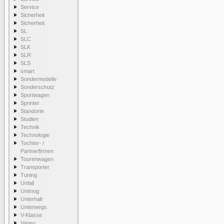
Service
Sicherheit
Sicherheit
SL
SLC
SLK
SLR
SLS
smart
Sondermodelle
Sonderschutz
Sportwagen
Sprinter
Standorte
Studien
Technik
Technologie
Tochter- /
Partnerfirmen
Tourenwagen
Transporter
Tuning
Unfall
Unimog
Unterhalt
Unterwegs
V-Klasse
Vaneo