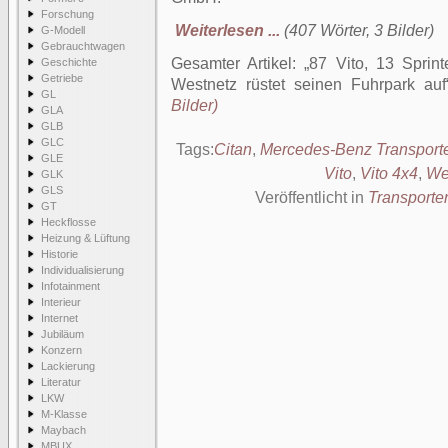
Forschung
Weiterlesen ...
(407 Wörter, 3 Bilder)
G-Modell
Gebrauchtwagen
Gesamter Artikel:
87 Vito, 13 Sprin
Geschichte
Getriebe
Westnetz rüstet seinen Fuhrpark auf
GL
Bilder)
GLA
GLB
GLC
Tags:
Citan
,
Mercedes-Benz Transport
GLE
Vito
,
Vito 4x4
,
We
GLK
GLS
Veröffentlicht in
Transporte
GT
Heckflosse
Heizung & Lüftung
Historie
Individualisierung
Infotainment
Interieur
Internet
Jubiläum
Konzern
Lackierung
Literatur
LKW
M-Klasse
Maybach
MBUX