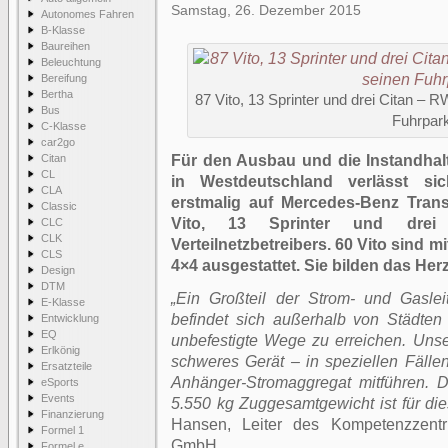
Samstag, 26. Dezember 2015
Autonomes Fahren
B-Klasse
Baureihen
Beleuchtung
Bereifung
Bertha
87 Vito, 13 Sprinter und drei Citan – 
Bus
Fuhrpark
C-Klasse
car2go
Citan
Für den Ausbau und die Instandha
CL
in Westdeutschland verlässt si
CLA
erstmalig auf Mercedes-Benz Trans
Classic
Vito, 13 Sprinter und dre
CLC
CLK
Verteilnetzbetreibers. 60 Vito sind 
CLS
4×4 ausgestattet. Sie bilden das Her
Design
DTM
„Ein Großteil der Strom- und Gasle
E-Klasse
befindet sich außerhalb von Städten
Entwicklung
EQ
unbefestigte Wege zu erreichen. Uns
Erlkönig
schweres Gerät – in speziellen Fällen
Ersatzteile
Anhänger-Stromaggregat mitführen. D
eSports
Events
5.550 kg Zuggesamtgewicht ist für die
Finanzierung
Hansen, Leiter des Kompetenzzentr
Formel 1
GmbH.
Formel e