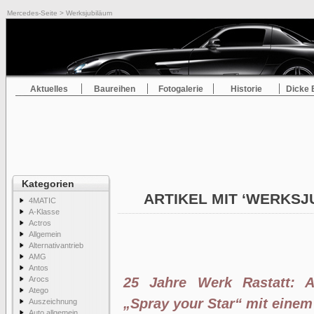
Mercedes-Seite
> Werksjubiläum
Aktuelles
Baureihen
Fotogalerie
Historie
Dicke 
Kategorien
ARTIKEL MIT ‘WERKS
4MATIC
A-Klasse
Actros
Allgemein
Alternativantrieb
AMG
Antos
Arocs
25 Jahre Werk Rastatt: 
Atego
„Spray your Star“ mit einem 
Auszeichnung
Auto allgemein