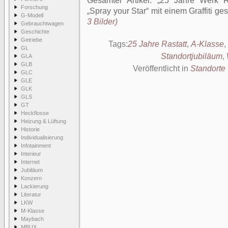
Gesamter Artikel:
25 Jahre Werk R
Forschung
„Spray your Star“ mit einem Graffiti ges
G-Modell
3 Bilder)
Gebrauchtwagen
Geschichte
Getriebe
Tags:
25 Jahre Rastatt
,
A-Klasse
,
GL
Standortjubiläum
,
GLA
GLB
Veröffentlicht in
Standorte
GLC
GLE
GLK
GLS
GT
Heckflosse
Heizung & Lüftung
Historie
Individualisierung
Infotainment
Interieur
Internet
Jubiläum
Konzern
Lackierung
Literatur
LKW
M-Klasse
Maybach
MBUX