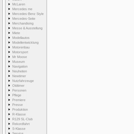
McLaren
Mercedes me
Mercedes-Benz Style
Mercedes-Seite
Merchandising
Messe & Ausstellung
Miete
Modellautos
Modellentwicklung
Motorenbau
Motorsport
Mr Moose
Museum
Navigation
Neuheiten
Newtimer
Nutzfahrzeuge
Oldtimer
Personen
Pflege
Premiere
Presse
Produktion
R-Klasse
R129 SL-Club
Rekordfahrt
S-Klasse
Service