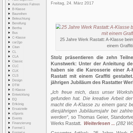
Freitag, 24. März 2017
Autonomes Fahren
B-Klasse
Baureihen
Beleuchtung
Bereifung
Bertha
Bus
C-Klasse
25 Jahre Werk Rastatt: A-Klasse bei
car2go
einem Graffiti
Citan
CL
CLA
Stolz präsentieren die zehn Teil
Classic
Kunstwerk: Unter der Anleitung des
CLC
haben sie die Karosserie einer A
CLK
CLS
Rastatt mit einem Graffiti gestal
Design
jährigen Jubiläum des Rastatter Wer
DTM
E-Klasse
„Ich freue mich, dass unser Works
Entwicklung
gefunden hat. Die kreative Arbeit d
EQ
Erlkönig
macht die A-Klasse zu einem ganz be
Ersatzteile
diesjährigen Jubiläumsjahr bei zahlr
eSports
werden“
, so Thomas Geier, Standortv
Events
Werks Rastatt.
Weiterlesen ...
(282 Wör
Finanzierung
Formel 1
Formel e