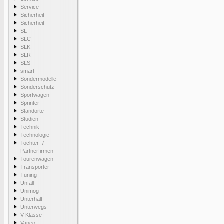
Service
Sicherheit
Sicherheit
SL
SLC
SLK
SLR
SLS
smart
Sondermodelle
Sonderschutz
Sportwagen
Sprinter
Standorte
Studien
Technik
Technologie
Tochter- /
Partnerfirmen
Tourenwagen
Transporter
Tuning
Unfall
Unimog
Unterhalt
Unterwegs
V-Klasse
Vaneo