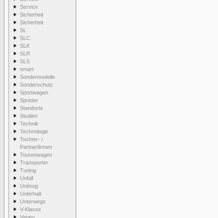
Service
Sicherheit
Sicherheit
SL
SLC
SLK
SLR
SLS
smart
Sondermodelle
Sonderschutz
Sportwagen
Sprinter
Standorte
Studien
Technik
Technologie
Tochter- /
Partnerfirmen
Tourenwagen
Transporter
Tuning
Unfall
Unimog
Unterhalt
Unterwegs
V-Klasse
Vaneo