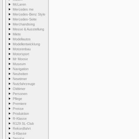
McLaren
Mercedes me
Mercedes-Benz Style
Mercedes-Seite
Merchandising
Messe & Ausstellung
Miete
Modellautos
Modellentwicklung
Motorenbau
Motorsport
Mr Moose
Museum
Navigation
Neuheiten
Newtimer
Nutzfahrzeuge
Oldtimer
Personen
Pflege
Premiere
Presse
Produktion
R-Klasse
R129 SL-Club
Rekordfahrt
S-Klasse
Service