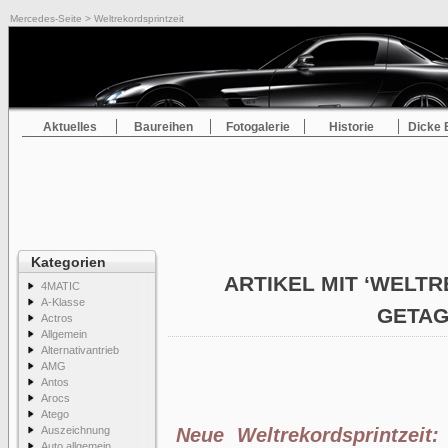
Mercedes-Seite
> Weltrekordsprintzeit
Aktuelles
Baureihen
Fotogalerie
Historie
Dicke 
Kategorien
ARTIKEL MIT ‘WELTR
4MATIC
A-Klasse
GETA
Actros
Allgemein
Alternativantrieb
AMG
Antos
Arocs
Atego
Auszeichnung
Neue Weltrekordsprintzeit
Auto allgemein