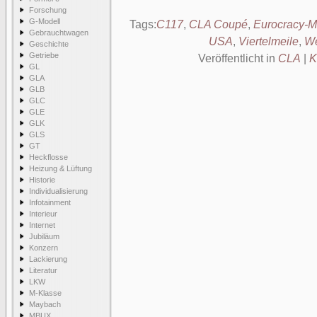
Forschung
G-Modell
Tags:
C117
,
CLA Coupé
,
Eurocracy-M
Gebrauchtwagen
USA
,
Viertelmeile
,
We
Geschichte
Getriebe
Veröffentlicht in
CLA
|
K
GL
GLA
GLB
GLC
GLE
GLK
GLS
GT
Heckflosse
Heizung & Lüftung
Historie
Individualisierung
Infotainment
Interieur
Internet
Jubiläum
Konzern
Lackierung
Literatur
LKW
M-Klasse
Maybach
MBUX