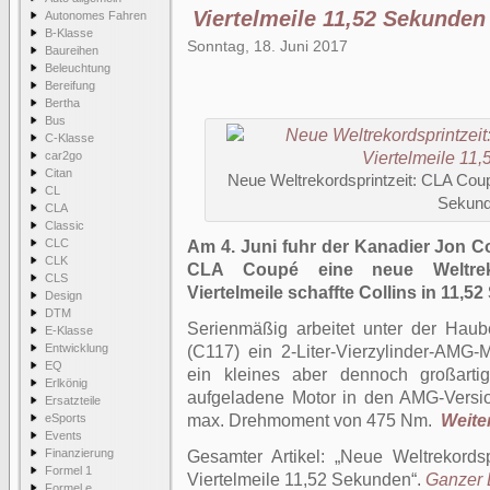
Viertelmeile 11,52 Sekunden
Autonomes Fahren
B-Klasse
Sonntag, 18. Juni 2017
Baureihen
Beleuchtung
Bereifung
Bertha
Bus
C-Klasse
car2go
Citan
Neue Weltrekordsprintzeit: CLA Coupé
CL
Sekun
CLA
Classic
CLC
Am 4. Juni fuhr der Kanadier Jon C
CLK
CLA Coupé eine neue Weltrekor
CLS
Viertelmeile schaffte Collins in 11,5
Design
DTM
Serienmäßig arbeitet unter der Ha
E-Klasse
Entwicklung
(C117) ein 2-Liter-Vierzylinder-AMG-
EQ
ein kleines aber dennoch großartige
Erlkönig
aufgeladene Motor in den AMG-Versi
Ersatzteile
eSports
max. Drehmoment von 475 Nm.
Weiter
Events
Finanzierung
Gesamter Artikel:
Neue Weltrekordsp
Formel 1
Viertelmeile 11,52 Sekunden
.
Ganzer B
Formel e