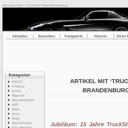
Mercedes-Seite
> TruckStore Berlin-Brandenburg
Aktuelles
Baureihen
Fotogalerie
Historie
Dicke 
Kategorien
ARTIKEL MIT ‘TRU
4MATIC
A-Klasse
BRANDENBURG
Actros
Allgemein
Alternativantrieb
AMG
Antos
Arocs
Atego
Auszeichnung
Jubiläum: 15 Jahre TruckSt
Auto allgemein