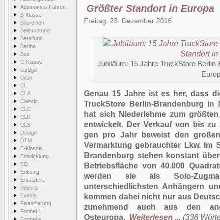
Größter Standort in Europa
Autonomes Fahren
B-Klasse
Freitag, 23. Dezember 2016
Baureihen
Beleuchtung
Bereifung
Bertha
Bus
C-Klasse
Jubiläum: 15 Jahre TruckStore Berlin-
car2go
Euro
Citan
CL
Genau 15 Jahre ist es her, dass d
CLA
Classic
TruckStore Berlin-Brandenburg in 
CLC
hat sich Niederlehme zum größten
CLK
entwickelt. Der Verkauf von bis zu
CLS
Design
gen pro Jahr beweist den großen 
DTM
Vermarktung gebrauchter Lkw. Im S
E-Klasse
Brandenburg stehen konstant über 
Entwicklung
EQ
Betriebsfläche von 40.000 Quadrat
Erlkönig
werden sie als Solo-Zugm
Ersatzteile
unterschiedlichsten Anhängern und
eSports
Events
kommen dabei nicht nur aus Deuts
Finanzierung
zunehmend auch aus den angr
Formel 1
Osteuropa.
Weiterlesen ...
(336 Wörter
Formel e