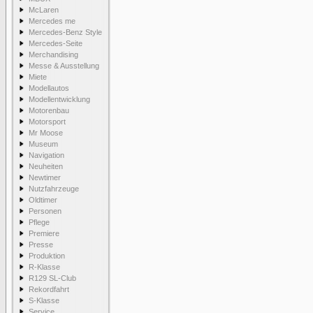
McLaren
Mercedes me
Mercedes-Benz Style
Mercedes-Seite
Merchandising
Messe & Ausstellung
Miete
Modellautos
Modellentwicklung
Motorenbau
Motorsport
Mr Moose
Museum
Navigation
Neuheiten
Newtimer
Nutzfahrzeuge
Oldtimer
Personen
Pflege
Premiere
Presse
Produktion
R-Klasse
R129 SL-Club
Rekordfahrt
S-Klasse
Service