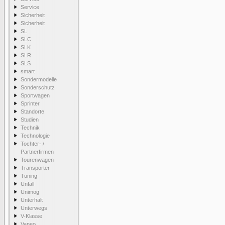
Service
Sicherheit
Sicherheit
SL
SLC
SLK
SLR
SLS
smart
Sondermodelle
Sonderschutz
Sportwagen
Sprinter
Standorte
Studien
Technik
Technologie
Tochter- /
Partnerfirmen
Tourenwagen
Transporter
Tuning
Unfall
Unimog
Unterhalt
Unterwegs
V-Klasse
Vaneo