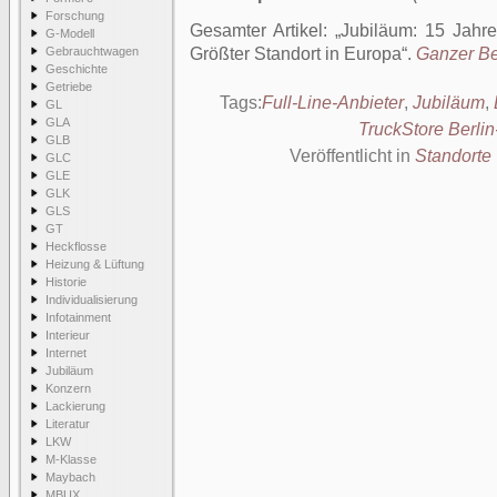
Forschung
Gesamter Artikel:
Jubiläum: 15 Jahre
G-Modell
Gebrauchtwagen
Größter Standort in Europa
.
Ganzer Bei
Geschichte
Getriebe
Tags:
Full-Line-Anbieter
,
Jubiläum
,
GL
GLA
TruckStore Berli
GLB
Veröffentlicht in
Standorte
GLC
GLE
GLK
GLS
GT
Heckflosse
Heizung & Lüftung
Historie
Individualisierung
Infotainment
Interieur
Internet
Jubiläum
Konzern
Lackierung
Literatur
LKW
M-Klasse
Maybach
MBUX