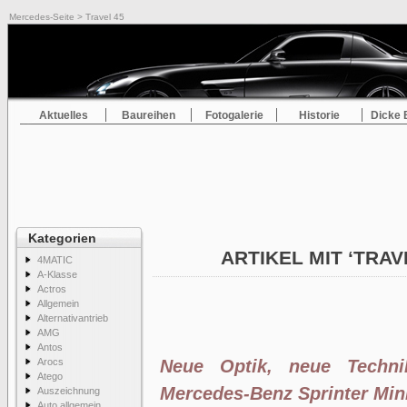
Mercedes-Seite
> Travel 45
Aktuelles
Baureihen
Fotogalerie
Historie
Dicke 
Kategorien
ARTIKEL MIT ‘TRAV
4MATIC
A-Klasse
Actros
Allgemein
Alternativantrieb
AMG
Antos
Arocs
Neue Optik, neue Techni
Atego
Mercedes-Benz Sprinter Min
Auszeichnung
Auto allgemein