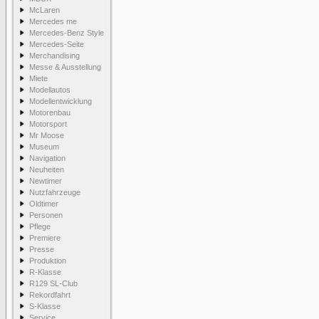
McLaren
Mercedes me
Mercedes-Benz Style
Mercedes-Seite
Merchandising
Messe & Ausstellung
Miete
Modellautos
Modellentwicklung
Motorenbau
Motorsport
Mr Moose
Museum
Navigation
Neuheiten
Newtimer
Nutzfahrzeuge
Oldtimer
Personen
Pflege
Premiere
Presse
Produktion
R-Klasse
R129 SL-Club
Rekordfahrt
S-Klasse
Service