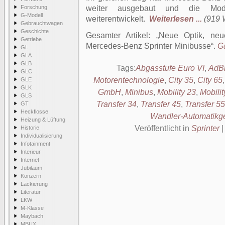
Forschung
weiter ausgebaut und die Model
G-Modell
weiterentwickelt.
Weiterlesen ...
(919 W
Gebrauchtwagen
Geschichte
Gesamter Artikel:
Neue Optik, neu
Getriebe
Mercedes-Benz Sprinter Minibusse
.
Ga
GL
GLA
GLB
Tags:
Abgasstufe Euro VI
,
AdBl
GLC
Motorentechnologie
,
City 35
,
City 65
GLE
GLK
GmbH
,
Minibus
,
Mobility 23
,
Mobilit
GLS
Transfer 34
,
Transfer 45
,
Transfer 55
GT
Heckflosse
Wandler-Automatikge
Heizung & Lüftung
Veröffentlicht in
Sprinter
Historie
Individualisierung
Infotainment
Interieur
Internet
Jubiläum
Konzern
Lackierung
Literatur
LKW
M-Klasse
Maybach
MBUX