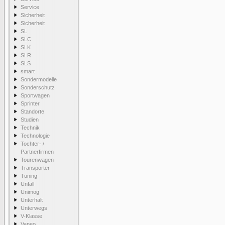
Service
Sicherheit
Sicherheit
SL
SLC
SLK
SLR
SLS
smart
Sondermodelle
Sonderschutz
Sportwagen
Sprinter
Standorte
Studien
Technik
Technologie
Tochter- /
Partnerfirmen
Tourenwagen
Transporter
Tuning
Unfall
Unimog
Unterhalt
Unterwegs
V-Klasse
Vaneo