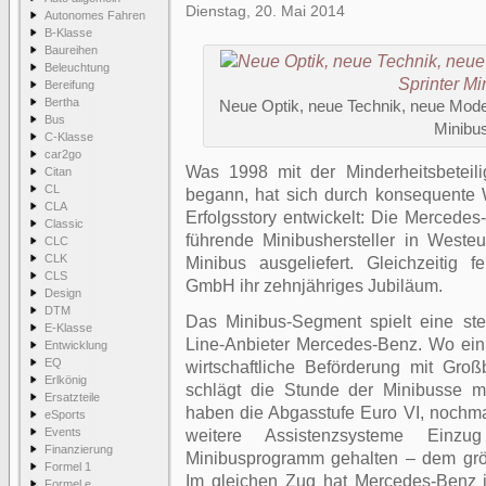
Dienstag, 20. Mai 2014
Autonomes Fahren
B-Klasse
Baureihen
Beleuchtung
Bereifung
Bertha
Neue Optik, neue Technik, neue Mode
Bus
Minibu
C-Klasse
car2go
Was 1998 mit der Minderheitsbeteil
Citan
CL
begann, hat sich durch konsequente 
CLA
Erfolgsstory entwickelt: Die Mercede
Classic
führende Minibushersteller in Weste
CLC
CLK
Minibus ausgeliefert. Gleichzeitig 
CLS
GmbH ihr zehnjähriges Jubiläum.
Design
DTM
Das Minibus-Segment spielt eine st
E-Klasse
Line-Anbieter Mercedes-Benz. Wo ei
Entwicklung
EQ
wirtschaftliche Beförderung mit Gro
Erlkönig
schlägt die Stunde der Minibusse m
Ersatzteile
haben die Abgasstufe Euro VI, nochmal
eSports
Events
weitere Assistenzsysteme Einzu
Finanzierung
Minibusprogramm gehalten – dem grö
Formel 1
Im gleichen Zug hat Mercedes-Benz
Formel e