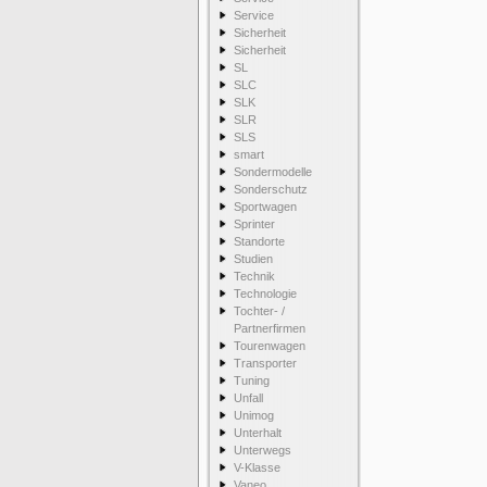
Service
Sicherheit
Sicherheit
SL
SLC
SLK
SLR
SLS
smart
Sondermodelle
Sonderschutz
Sportwagen
Sprinter
Standorte
Studien
Technik
Technologie
Tochter- /
Partnerfirmen
Tourenwagen
Transporter
Tuning
Unfall
Unimog
Unterhalt
Unterwegs
V-Klasse
Vaneo