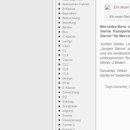
Autonomes Fahren
B-Klasse
Baureihen
Ein neuer Ste
Beleuchtung
Bereifung
Mercedes-Benz s
Bertha
Sterne Transport
Bus
Sterne“ für Merc
C-Klasse
car2go
Jochen Dimter, Le
Citan
„Jungen Sterne“ 
CL
und ein verlässlich
CLA
umfangreichen Tech
Classic
Wörter, 2 Bilder)
CLC
CLK
Gesamter Artikel:
CLS
startet im Septemb
Design
DTM
Tags:
Garantie
,
E-Klasse
Entwicklung
EQ
Erlkönig
Ersatzteile
eSports
Events
Finanzierung
Formel 1
Formel e