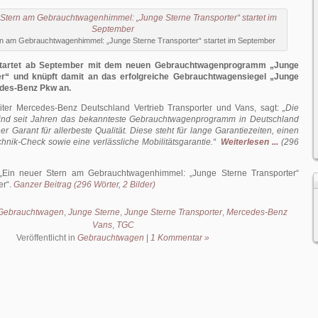
rn am Gebrauchtwagenhimmel: „Junge Sterne Transporter“ startet im September
tartet ab September mit dem neuen Gebrauchtwagenprogramm „Junge
er“ und knüpft damit an das erfolgreiche Gebrauchtwagensiegel „Junge
edes-Benz Pkw an.
iter Mercedes-Benz Deutschland Vertrieb Transporter und Vans, sagt:
„Die
sind seit Jahren das bekannteste Gebrauchtwagenprogramm in Deutschland
er Garant für allerbeste Qualität. Diese steht für lange Garantiezeiten, einen
nik-Check sowie eine verlässliche Mobilitätsgarantie.“
Weiterlesen ...
(296
Ein neuer Stern am Gebrauchtwagenhimmel: „Junge Sterne Transporter“
er
.
Ganzer Beitrag (296 Wörter, 2 Bilder)
Gebrauchtwagen
,
Junge Sterne
,
Junge Sterne Transporter
,
Mercedes-Benz
Vans
,
TGC
Veröffentlicht in
Gebrauchtwagen
|
1 Kommentar »