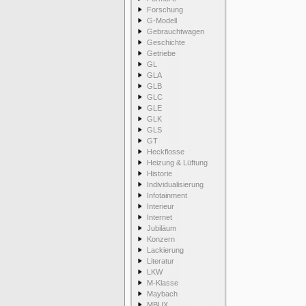
Forschung
G-Modell
Gebrauchtwagen
Geschichte
Getriebe
GL
GLA
GLB
GLC
GLE
GLK
GLS
GT
Heckflosse
Heizung & Lüftung
Historie
Individualisierung
Infotainment
Interieur
Internet
Jubiläum
Konzern
Lackierung
Literatur
LKW
M-Klasse
Maybach
MBUX