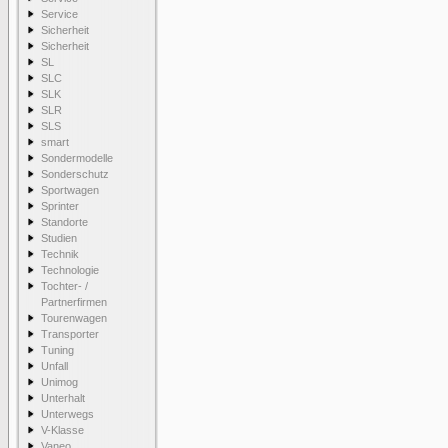
Service
Sicherheit
Sicherheit
SL
SLC
SLK
SLR
SLS
smart
Sondermodelle
Sonderschutz
Sportwagen
Sprinter
Standorte
Studien
Technik
Technologie
Tochter- /
Partnerfirmen
Tourenwagen
Transporter
Tuning
Unfall
Unimog
Unterhalt
Unterwegs
V-Klasse
Vaneo