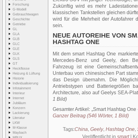
Forschung
Zukünftig wird es mehr Ladestation
G-Modell
klassischen Tankstellen gleichen dürft
Gebrauchtwagen
wird für die Mehrheit der Autofahrer
Geschichte
Getriebe
sein.
GL
NEUE AUTOREIHE VON SMA
GLA
GLB
HASHTAG ONE
GLC
GLE
Mit dem smart Hashtag One markierte d
GLK
GLS
Mercedes-Benz und Geely, den Be
GT
Fahrzeug ist eine Gemeinschaftsent
Heckflosse
Unterbau vom chinesischen Part stam
Heizung & Lüftung
Historie
das Design übernahm. Die Möglichke
Individualisierung
Antriebstypen und Batteriegrößen ba
Infotainment
Architecture, also auf Geelys SEA-Pla
Interieur
Internet
1 Bild)
Jubiläum
Konzern
Gesamter Artikel:
Smart Hashtag One 
Lackierung
Ganzer Beitrag (546 Wörter, 1 Bild)
Literatur
LKW
M-Klasse
Tags:
China
,
Geely
,
Hashtag One
,
Maybach
Veröffentlicht in
smart
|
Ko
MBUX