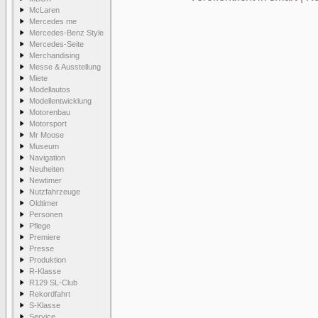
McLaren
Mercedes me
Mercedes-Benz Style
Mercedes-Seite
Merchandising
Messe & Ausstellung
Miete
Modellautos
Modellentwicklung
Motorenbau
Motorsport
Mr Moose
Museum
Navigation
Neuheiten
Newtimer
Nutzfahrzeuge
Oldtimer
Personen
Pflege
Premiere
Presse
Produktion
R-Klasse
R129 SL-Club
Rekordfahrt
S-Klasse
Service