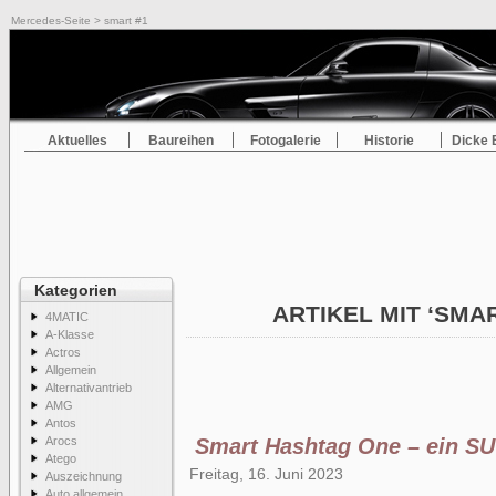
Mercedes-Seite
> smart #1
Aktuelles
Baureihen
Fotogalerie
Historie
Dicke 
Kategorien
ARTIKEL MIT ‘SMA
4MATIC
A-Klasse
Actros
Allgemein
Alternativantrieb
AMG
Antos
Arocs
Smart Hashtag One – ein S
Atego
Freitag, 16. Juni 2023
Auszeichnung
Auto allgemein