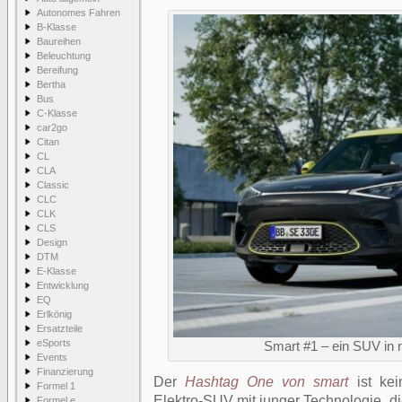
Autonomes Fahren
B-Klasse
Baureihen
Beleuchtung
Bereifung
Bertha
Bus
C-Klasse
car2go
Citan
CL
CLA
Classic
CLC
CLK
CLS
Design
DTM
E-Klasse
Entwicklung
EQ
Erlkönig
Ersatzteile
eSports
Smart #1 – ein SUV in
Events
Finanzierung
Der
Hashtag One von smart
ist kei
Formel 1
Elektro-SUV mit junger Technologie, di
Formel e