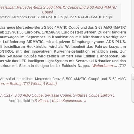
bestellbar: Mercedes-Benz S 500 4MATIC Coupé und S 63 AMG 4MATIC Coupé
 das neue Mercedes-Benz S 500 4MATIC Coupé und das S 63 AMG 4MATIC
ab 125.961,50 Euro bzw. 170.586,50 Euro bestellt werden. Zu den Händlern
umwagen im September. In Kombination mit Allradantrieb verfügt der
die Luftfederung AIRMATIC mit adaptivem Dämpfungssystem ADS PLUS.
uli bestellbaren Hecktriebler wird als Weltneuheit das Fahrwerkssystem
ROL mit der innovativen Kurvenneigefunktion erhältlich sein. Zur
es S-Klasse Coupés wird zeitlich limitiert eine Edition 1 angeboten. Sie
ghts wie das LED Intelligent Light System mit Swarovski Kristallen und das
terieur mit Sitzen in designo Leder Exklusiv Nappa.
Weiterlesen ...
(702
Ab sofort bestellbar: Mercedes-Benz S 500 4MATIC Coupé und S 63 AMG
anzer Beitrag (702 Wörter, 4 Bilder)
C
,
C217
,
S 63 AMG Coupé
,
S-Klasse Coupé
,
S-Klasse Coupé Edition 1
Veröffentlicht in
S-Klasse
|
Keine Kommentare »