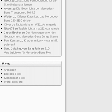
Gregi
zu
Zusätzliche Fernbedienung für die
Standheizung anlernen
Aivars
zu
Die Geschichte der Mercedes-
Benz Transporter, Teil 4.2
Widder
zu
Offener Klassiker: das Mercedes-
Benz 280 SE Cabriolet
Oliver
zu
Tagfahrlicht am W211 Avantgarde
Nicod78
zu
Tagfahrlicht am W211 Avantgarde
Jason Becker
zu
Der Neuwagen unter den
Gebrauchten: Mercedes-Benz Junge Sterne
Paul Kersten
zu
Kratzer im Lack – wann hilft
polieren?
Sang Julia Nguyen Sang Julia
zu
E10-
Verträglichkeit für Mercedes-Benz Pkw
Meta
Anmelden
Eintrags-Feed
Kommentar-Feed
WordPress.org