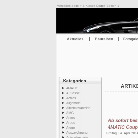
Mercedes-Seite
> S-Klasse Coupé Edition 1
Aktuelles
Baureihen
Fotogale
Kategorien
ARTIKE
4MATIC
A-Klasse
Actros
Allgemein
Alternativantrieb
AMG
Antos
Ab sofort be
Arocs
4MATIC Coup
Atego
Auszeichnung
Freitag, 04. April 201
Auto allgemein