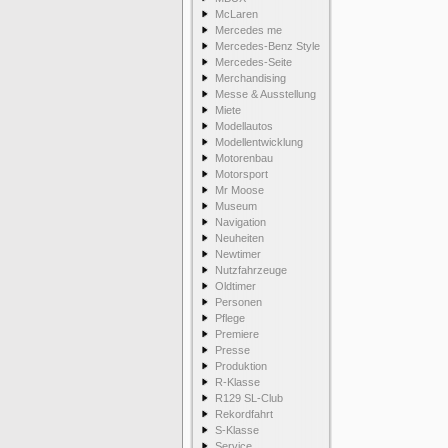
McLaren
Mercedes me
Mercedes-Benz Style
Mercedes-Seite
Merchandising
Messe & Ausstellung
Miete
Modellautos
Modellentwicklung
Motorenbau
Motorsport
Mr Moose
Museum
Navigation
Neuheiten
Newtimer
Nutzfahrzeuge
Oldtimer
Personen
Pflege
Premiere
Presse
Produktion
R-Klasse
R129 SL-Club
Rekordfahrt
S-Klasse
Service