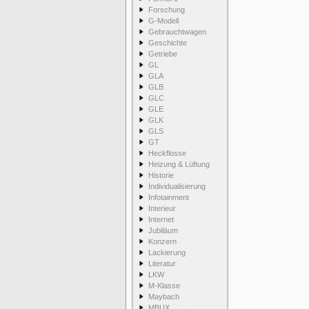
Forschung
G-Modell
Gebrauchtwagen
Geschichte
Getriebe
GL
GLA
GLB
GLC
GLE
GLK
GLS
GT
Heckflosse
Heizung & Lüftung
Historie
Individualisierung
Infotainment
Interieur
Internet
Jubiläum
Konzern
Lackierung
Literatur
LKW
M-Klasse
Maybach
MBUX