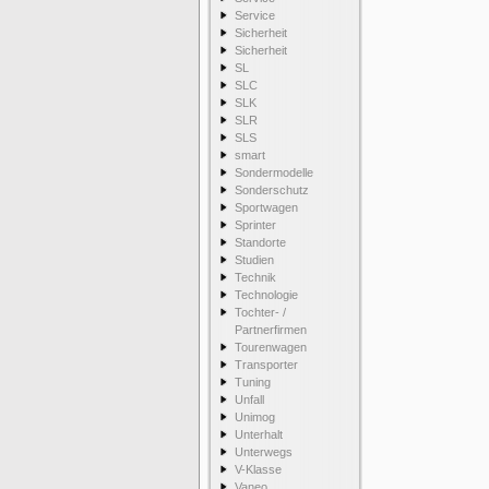
Service
Sicherheit
Sicherheit
SL
SLC
SLK
SLR
SLS
smart
Sondermodelle
Sonderschutz
Sportwagen
Sprinter
Standorte
Studien
Technik
Technologie
Tochter- /
Partnerfirmen
Tourenwagen
Transporter
Tuning
Unfall
Unimog
Unterhalt
Unterwegs
V-Klasse
Vaneo