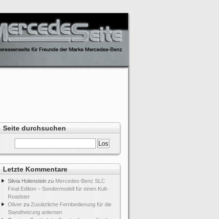
Seite durchsuchen
Letzte Kommentare
Silvia Holenstein
zu
Mercedes-Benz SLC
Final Edition – Sondermodell für einen Kult-
Roadster
Oliver
zu
Zusätzliche Fernbedienung für die
Standheizung anlernen