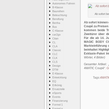
Autonomes Fahren
B-Klasse
Baureihen
Ab sofort 
Beleuchtung
Bereifung
Ab sofort können
Bertha
Coupé zu Preisen 
Bus
kommen beide Tra
C-Klasse
Zweitürer über 
car2go
Für die ab 14. J
Citan
MAGIC BODY CONT
CL
Markteinführung d
CLA
beinhaltet Highli
Classic
Exklusiv-Paket In
CLC
Wörter, 4 Bilder)
CLK
CLS
Gesamter Artikel:
Design
4MATIC Coupé
.
G
DTM
E-Klasse
Entwicklung
Tags:
4MATI
EQ
Erlkönig
Ersatzteile
eSports
Events
Finanzierung
Formel 1
Formel e