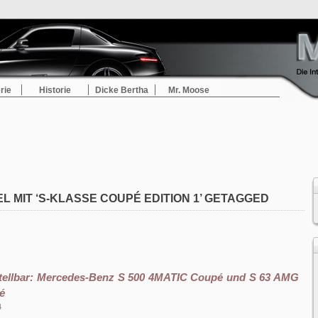
rie
Historie
Dicke Bertha
Mr. Moose
L MIT ‘S-KLASSE COUPÉ EDITION 1’ GETAGGED
stellbar: Mercedes-Benz S 500 4MATIC Coupé und S 63 AMG
é
4