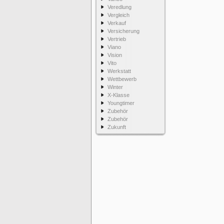
Veredlung
Vergleich
Verkauf
Versicherung
Vertrieb
Viano
Vision
Vito
Werkstatt
Wettbewerb
Winter
X-Klasse
Youngtimer
Zubehör
Zubehör
Zukunft