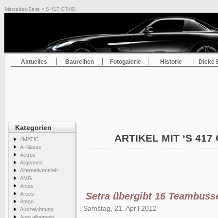
Mercedes-Seite
> S 417 GT-HD
Aktuelles
Baureihen
Fotogalerie
Historie
Dicke 
Kategorien
ARTIKEL MIT ‘S 417
4MATIC
A-Klasse
Actros
Allgemein
Alternativantrieb
AMG
Antos
Arocs
Setra übergibt 16 Teambuss
Atego
Samstag, 21. April 2012
Auszeichnung
Auto allgemein