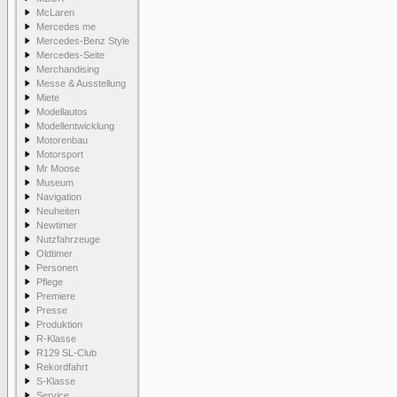
McLaren
Mercedes me
Mercedes-Benz Style
Mercedes-Seite
Merchandising
Messe & Ausstellung
Miete
Modellautos
Modellentwicklung
Motorenbau
Motorsport
Mr Moose
Museum
Navigation
Neuheiten
Newtimer
Nutzfahrzeuge
Oldtimer
Personen
Pflege
Premiere
Presse
Produktion
R-Klasse
R129 SL-Club
Rekordfahrt
S-Klasse
Service