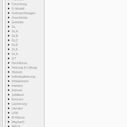
Forschung
G-Modell
Gebrauchtwagen
Geschichte
Getriebe
GL
GLA
GLB
GLC
GLE
GLK
GLS
GT
Heckflosse
Heizung & Lüftung
Historie
Individualisierung
Infotainment
Interieur
Internet
Jubiläum
Konzern
Lackierung
Literatur
LKW
M-Klasse
Maybach
MBUX