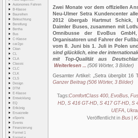
Autonomes Fahren
Zwei Monate vor dem offiziellen An
B-Klasse
Neu-Ulmer Setra Kundencenter alle
Baureihen
Beleuchtung
2012 übergab Hartmut Schick, L
Bereifung
Daimler Buses, zusammen mit Lotha
Bertha
Omnibusse der EvoBus GmbH,
Bus
C-Klasse
Organisatoren und Fahrer der Fußba
car2go
vom 8. Juni bis 1. Juli in Polen und
Citan
sind glücklich, eine der internation
CL
mit Top-Qualität aus Deutschla
CLA
Classic
Weiterlesen ...
(506 Wörter, 3 Bilder)
CLC
CLK
Gesamter Artikel:
Setra übergibt 16
CLS
Ganzer Beitrag (506 Wörter, 3 Bilder)
Design
DTM
E-Klasse
Tags:
ComfortClass 400
,
EvoBus
,
Fus
Entwicklung
HD
,
S 416 GT-HD
,
S 417 GT-HD
,
S 
EQ
Erlkönig
UEFA
,
Ukra
Ersatzteile
Veröffentlicht in
Bus
|
K
eSports
Events
Finanzierung
Formel 1
Formel e