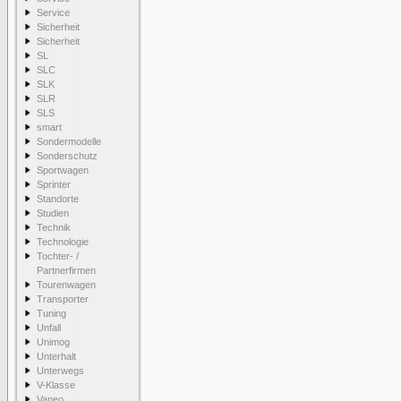
Service
Sicherheit
Sicherheit
SL
SLC
SLK
SLR
SLS
smart
Sondermodelle
Sonderschutz
Sportwagen
Sprinter
Standorte
Studien
Technik
Technologie
Tochter- /
Partnerfirmen
Tourenwagen
Transporter
Tuning
Unfall
Unimog
Unterhalt
Unterwegs
V-Klasse
Vaneo