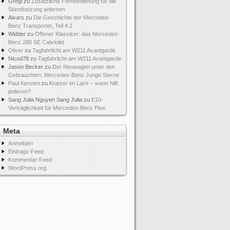
Gregi
zu
Zusätzliche Fernbedienung für die
Standheizung anlernen
Aivars
zu
Die Geschichte der Mercedes-
Benz Transporter, Teil 4.2
Widder
zu
Offener Klassiker: das Mercedes-
Benz 280 SE Cabriolet
Oliver
zu
Tagfahrlicht am W211 Avantgarde
Nicod78
zu
Tagfahrlicht am W211 Avantgarde
Jason Becker
zu
Der Neuwagen unter den
Gebrauchten: Mercedes-Benz Junge Sterne
Paul Kersten
zu
Kratzer im Lack – wann hilft
polieren?
Sang Julia Nguyen Sang Julia
zu
E10-
Verträglichkeit für Mercedes-Benz Pkw
Meta
Anmelden
Eintrags-Feed
Kommentar-Feed
WordPress.org