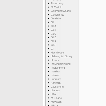
Forschung
G-Modell
Gebrauchtwagen
Geschichte
Getriebe
GL
GLA
GLB
GLC
GLE
GLK
GLS
GT
Heckflosse
Heizung & Lüftung
Historie
Individualisierung
Infotainment
Interieur
Internet
Jubiläum
Konzern
Lackierung
Literatur
LKW
M-Klasse
Maybach
MBUX