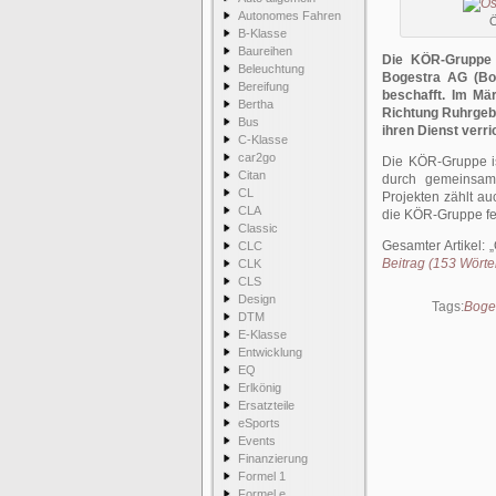
Autonomes Fahren
Ö
B-Klasse
Baureihen
Die KÖR-Gruppe (
Beleuchtung
Bogestra AG (Bo
Bereifung
beschafft. Im Mä
Bertha
Richtung Ruhrgebi
Bus
ihren Dienst verri
C-Klasse
car2go
Die KÖR-Gruppe is
Citan
durch gemeinsame
CL
Projekten zählt a
CLA
die KÖR-Gruppe fe
Classic
Gesamter Artikel:
CLC
Beitrag (153 Wörter
CLK
CLS
Design
Tags:
Boge
DTM
E-Klasse
Entwicklung
EQ
Erlkönig
Ersatzteile
eSports
Events
Finanzierung
Formel 1
Formel e