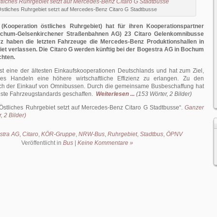
stliches Ruhrgebiet setzt auf Mercedes-Benz Citaro G Stadtbusse
Kooperation östliches Ruhrgebiet) hat für ihren Kooperationspartner
chum-Gelsenkirchener Straßenbahnen AG) 23 Citaro Gelenkomnibusse
rz haben die letzten Fahrzeuge die Mercedes-Benz Produktionshallen in
et verlassen. Die Citaro G werden künftig bei der Bogestra AG in Bochum
chten.
t eine der ältesten Einkaufskooperationen Deutschlands und hat zum Ziel,
s Handeln eine höhere wirtschaftliche Effizienz zu erlangen. Zu den
uch der Einkauf von Omnibussen. Durch die gemeinsame Busbeschaffung hat
ste Fahrzeugstandards geschaffen.
Weiterlesen ...
(153 Wörter, 2 Bilder)
Östliches Ruhrgebiet setzt auf Mercedes-Benz Citaro G Stadtbusse
.
Ganzer
, 2 Bilder)
stra AG
,
Citaro
,
KÖR-Gruppe
,
NRW-Bus
,
Ruhrgebiet
,
Stadtbus
,
ÖPNV
Veröffentlicht in
Bus
|
Keine Kommentare »