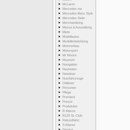
McLaren
Mercedes me
Mercedes-Benz Style
Mercedes-Seite
Merchandising
Messe & Ausstellung
Miete
Modellautos
Modellentwicklung
Motorenbau
Motorsport
Mr Moose
Museum
Navigation
Neuheiten
Newtimer
Nutzfahrzeuge
Oldtimer
Personen
Pflege
Premiere
Presse
Produktion
R-Klasse
R129 SL-Club
Rekordfahrt
S-Klasse
Service