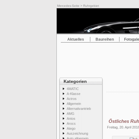
Mercedes-Seite
> Ruhrgebiet
Aktuelles
Baureihen
Fotogale
Kategorien
4MATIC
A-Klasse
Actros
Allgemein
Alternativantrieb
AMG
Antos
Östliches Ruh
Arocs
Freitag, 20. April 201
Atego
Auszeichnung
Auto allgemein