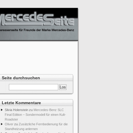
Seite durchsuchen
Letzte Kommentare
Silvia Holenstein
zu
Mercedes-Benz SLC
Final Edition – Sondermodell für einen Kult-
Roadster
Oliver
zu
Zusätzliche Fernbedienung für die
Standheizung anlernen