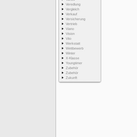
Veredlung
Vergleich
Verkauf
Versicherung
Vertrieb
Viano
Vision
Vito
Werkstatt
Wettbewerb
Winter
X-Klasse
Youngtimer
Zubehör
Zubehör
Zukunft