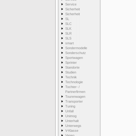
Service
Sicherheit
Sicherheit
SL
SLC
SLK
SLR
SLS
smart
Sondermodelle
Sonderschutz
Sportwagen
Sprinter
Standorte
Studien
Technik
Technologie
Tochter- /
Partnerfirmen
Tourenwagen
Transporter
Tuning
Unfall
Unimog
Unterhalt
Unterwegs
V-Klasse
Vaneo