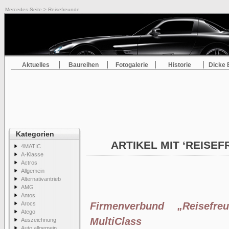
Mercedes-Seite
> Reisefreunde
Aktuelles
Baureihen
Fotogalerie
Historie
Dicke 
Kategorien
ARTIKEL MIT ‘REISE
4MATIC
A-Klasse
Actros
Allgemein
Alternativantrieb
AMG
Antos
Arocs
Firmenverbund „Reisefre
Atego
MultiClass
Auszeichnung
Auto allgemein