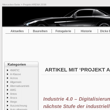
Mercedes-Seite
> Projekt ARENA 2036
Aktuelles
Baureihen
Fotogalerie
Historie
Dicke 
Kategorien
ARTIKEL MIT ‘PROJEKT 
4MATIC
A-Klasse
Actros
Allgemein
Alternativantrieb
AMG
Antos
Arocs
Industrie 4.0 – Digitalisier
Atego
nächste Stufe der industriel
Auszeichnung
Auto allgemein