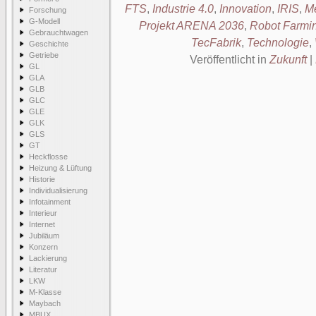
FTS
,
Industrie 4.0
,
Innovation
,
IRIS
,
Me
Forschung
G-Modell
Projekt ARENA 2036
,
Robot Farmi
Gebrauchtwagen
TecFabrik
,
Technologie
,
Geschichte
Getriebe
Veröffentlicht in
Zukunft
|
GL
GLA
GLB
GLC
GLE
GLK
GLS
GT
Heckflosse
Heizung & Lüftung
Historie
Individualisierung
Infotainment
Interieur
Internet
Jubiläum
Konzern
Lackierung
Literatur
LKW
M-Klasse
Maybach
MBUX