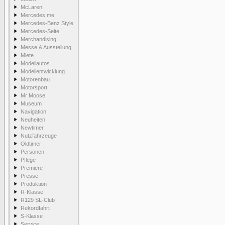
McLaren
Mercedes me
Mercedes-Benz Style
Mercedes-Seite
Merchandising
Messe & Ausstellung
Miete
Modellautos
Modellentwicklung
Motorenbau
Motorsport
Mr Moose
Museum
Navigation
Neuheiten
Newtimer
Nutzfahrzeuge
Oldtimer
Personen
Pflege
Premiere
Presse
Produktion
R-Klasse
R129 SL-Club
Rekordfahrt
S-Klasse
Service