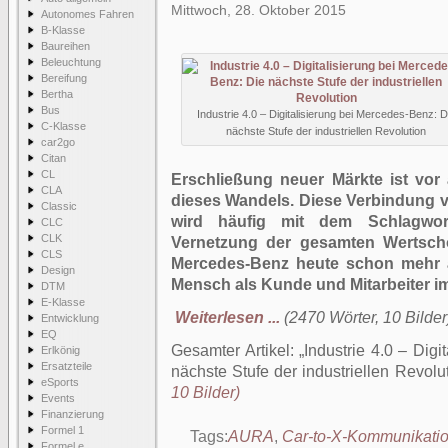
Mittwoch, 28. Oktober 2015
Autonomes Fahren
B-Klasse
Baureihen
Beleuchtung
Bereifung
Bertha
Bus
Industrie 4.0 – Digitalisierung bei Mercedes-Benz: D
C-Klasse
nächste Stufe der industriellen Revolution
car2go
Citan
CL
Erschließung neuer Märkte ist vor a
CLA
dieses Wandels. Diese Verbindung v
Classic
wird häufig mit dem Schlagwort
CLC
CLK
Vernetzung der gesamten Wertschöp
CLS
Mercedes-Benz heute schon mehr al
Design
Mensch als Kunde und Mitarbeiter im
DTM
E-Klasse
Weiterlesen ...
(2470 Wörter, 10 Bilder
Entwicklung
EQ
Gesamter Artikel:
Industrie 4.0 – Dig
Erlkönig
Ersatzteile
nächste Stufe der industriellen Revolu
eSports
10 Bilder)
Events
Finanzierung
Formel 1
Tags:
AURA
,
Car-to-X-Kommunikati
Formel e