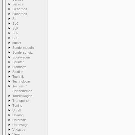
Service
Sicherheit
Sicherheit
SL
SLC
SLK
SLR
SLS
smart
Sondermodelle
Sonderschutz
Sportwagen
Sprinter
Standorte
Studien
Technik
Technologie
Tochter- /
Partnerfirmen
Tourenwagen
Transporter
Tuning
Unfall
Unimog
Unterhalt
Unterwegs
V-Klasse
Vaneo