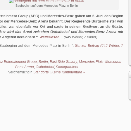
Baubeginn auf dem Mercedes Platz in Berlin
ertainment Group (AEG) und Mercedes-Benz gaben am 6. Juni den Beginn
vor der Mercedes-Benz Arena bekannt. Der Regierende Bürgermeister von
üller, war ebenfalls vor Ort und sagte in seinem Grußwort an die Gäste:
atz wird das Areal zwischen Ostbahnhof und Mercedes-Benz Arena mit
en Angebot bereichern.“
Weiterlesen ...
(645 Wörter, 7 Bilder)
Baubeginn auf dem Mercedes Platz in Berlin
.
Ganzer Beitrag (645 Wörter, 7
tz Entertainment Group
,
Berlin
,
East Side Gallery
,
Mercedes Platz
,
Mercedes-
Benz Arena
,
Ostbahnhof
,
Stadtquartiers
Veröffentlicht in
Standorte
|
Keine Kommentare »