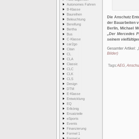
Autonomes Fahren
B-Klasse
Baureihen
Die Anschutz Ent
Beleuchtung
der Bauarbeiten 
Bereifung
Berlin, Michael M
Bertha
„Der Mercedes Pl
Bus
C-Klasse
seinem vielfältig
car2go
Gesamter Artikel:
Citan
Bilder)
CL
CLA
Classic
Tags:
AEG
,
Anschu
CLC
CLK
CLS
Design
DTM
E-Klasse
Entwicklung
EQ
Erlkönig
Ersatzteile
eSports
Events
Finanzierung
Formel 1
Formel e