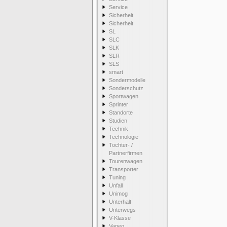
Service
Sicherheit
Sicherheit
SL
SLC
SLK
SLR
SLS
smart
Sondermodelle
Sonderschutz
Sportwagen
Sprinter
Standorte
Studien
Technik
Technologie
Tochter- /
Partnerfirmen
Tourenwagen
Transporter
Tuning
Unfall
Unimog
Unterhalt
Unterwegs
V-Klasse
Vaneo