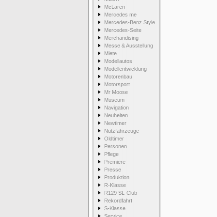
McLaren
Mercedes me
Mercedes-Benz Style
Mercedes-Seite
Merchandising
Messe & Ausstellung
Miete
Modellautos
Modellentwicklung
Motorenbau
Motorsport
Mr Moose
Museum
Navigation
Neuheiten
Newtimer
Nutzfahrzeuge
Oldtimer
Personen
Pflege
Premiere
Presse
Produktion
R-Klasse
R129 SL-Club
Rekordfahrt
S-Klasse
Service