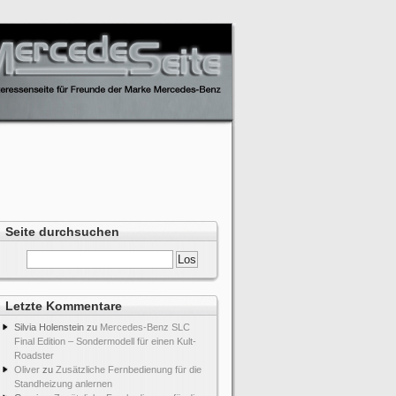
Seite durchsuchen
Letzte Kommentare
Silvia Holenstein
zu
Mercedes-Benz SLC
Final Edition – Sondermodell für einen Kult-
Roadster
Oliver
zu
Zusätzliche Fernbedienung für die
Standheizung anlernen