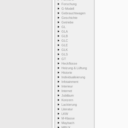
Forschung
G-Modell
Gebrauchtwagen
Geschichte
Getriebe
GL
GLA
GLB
GLC
GLE
GLK
GLS
GT
Heckflosse
Heizung & Lüftung
Historie
Individualisierung
Infotainment
Interieur
Internet
Jubiläum
Konzern
Lackierung
Literatur
LKW
M-Klasse
Maybach
MBUX