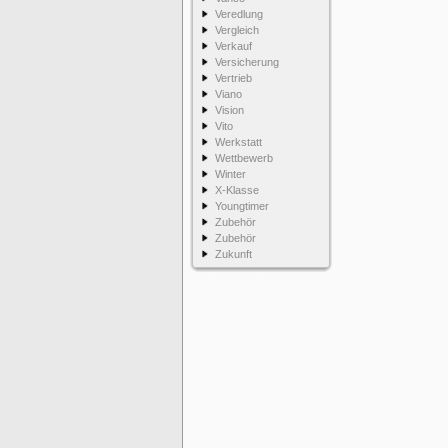
Veredlung
Vergleich
Verkauf
Versicherung
Vertrieb
Viano
Vision
Vito
Werkstatt
Wettbewerb
Winter
X-Klasse
Youngtimer
Zubehör
Zubehör
Zukunft