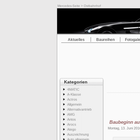
Mercedes-Seite
> Ostbahnhof
Aktuelles
Baureihen
Fotogale
Kategorien
4MATIC
A-Klasse
Actros
Allgemein
Alternativantrieb
AMG
Antos
Baubeginn auf
Arocs
Montag, 13. Juni 201
Atego
Auszeichnung
Auto allgemein