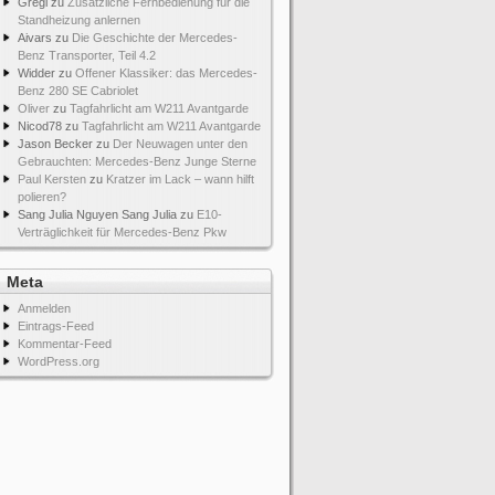
Gregi
zu
Zusätzliche Fernbedienung für die
Standheizung anlernen
Aivars
zu
Die Geschichte der Mercedes-
Benz Transporter, Teil 4.2
Widder
zu
Offener Klassiker: das Mercedes-
Benz 280 SE Cabriolet
Oliver
zu
Tagfahrlicht am W211 Avantgarde
Nicod78
zu
Tagfahrlicht am W211 Avantgarde
Jason Becker
zu
Der Neuwagen unter den
Gebrauchten: Mercedes-Benz Junge Sterne
Paul Kersten
zu
Kratzer im Lack – wann hilft
polieren?
Sang Julia Nguyen Sang Julia
zu
E10-
Verträglichkeit für Mercedes-Benz Pkw
Meta
Anmelden
Eintrags-Feed
Kommentar-Feed
WordPress.org