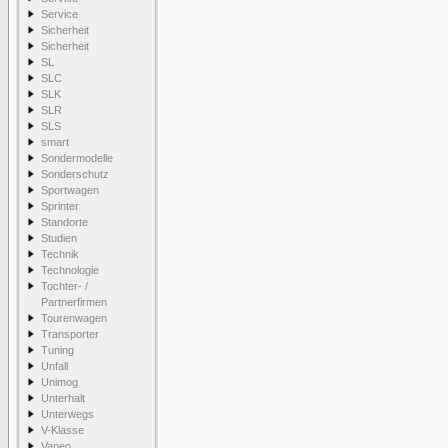
Service
Sicherheit
Sicherheit
SL
SLC
SLK
SLR
SLS
smart
Sondermodelle
Sonderschutz
Sportwagen
Sprinter
Standorte
Studien
Technik
Technologie
Tochter- /
Partnerfirmen
Tourenwagen
Transporter
Tuning
Unfall
Unimog
Unterhalt
Unterwegs
V-Klasse
Vaneo