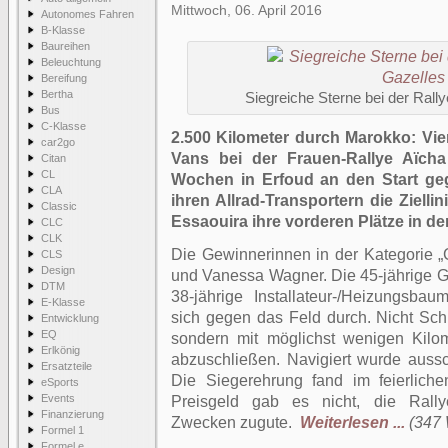
Mittwoch, 06. April 2016
Autonomes Fahren
B-Klasse
Baureihen
Beleuchtung
Bereifung
Bertha
Siegreiche Sterne bei der Rall
Bus
C-Klasse
2.500 Kilometer durch Marokko: Vi
car2go
Vans bei der Frauen-Rallye Aïch
Citan
CL
Wochen in Erfoud an den Start ge
CLA
ihren Allrad-Transportern die Ziellin
Classic
Essaouira ihre vorderen Plätze in d
CLC
CLK
Die Gewinnerinnen in der Kategorie 
CLS
Design
und Vanessa Wagner. Die 45-jährige Go
DTM
38-jährige Installateur-/Heizungsbau
E-Klasse
sich gegen das Feld durch. Nicht Schn
Entwicklung
EQ
sondern mit möglichst wenigen Kilo
Erlkönig
abzuschließen. Navigiert wurde auss
Ersatzteile
Die Siegerehrung fand im feierlich
eSports
Events
Preisgeld gab es nicht, die Rall
Finanzierung
Zwecken zugute.
Weiterlesen ...
(347 
Formel 1
Formel e