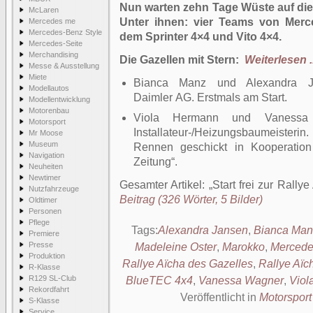
Nun warten zehn Tage Wüste auf di
McLaren
Unter ihnen: vier Teams von Merc
Mercedes me
Mercedes-Benz Style
dem Sprinter 4×4 und Vito 4×4.
Mercedes-Seite
Merchandising
Die Gazellen mit Stern:
Weiterlesen ..
Messe & Ausstellung
Miete
Bianca Manz und Alexandra Ja
Modellautos
Daimler AG. Erstmals am Start.
Modellentwicklung
Motorenbau
Viola Hermann und Vanessa 
Motorsport
Installateur-/Heizungsbaumeiste
Mr Moose
Museum
Rennen geschickt in Kooperatio
Navigation
Zeitung“.
Neuheiten
Newtimer
Gesamter Artikel:
Start frei zur Rall
Nutzfahrzeuge
Beitrag (326 Wörter, 5 Bilder)
Oldtimer
Personen
Pflege
Tags:
Alexandra Jansen
,
Bianca Man
Premiere
Presse
Madeleine Oster
,
Marokko
,
Mercede
Produktion
Rallye Aïcha des Gazelles
,
Rallye Aïc
R-Klasse
R129 SL-Club
BlueTEC 4x4
,
Vanessa Wagner
,
Viol
Rekordfahrt
Veröffentlicht in
Motorsport
S-Klasse
Service