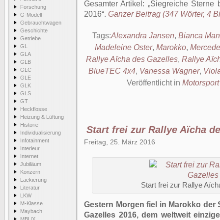
Gesamter Artikel:
Siegreiche Sterne 
Forschung
2016
.
Ganzer Beitrag (347 Wörter, 4 Bi
G-Modell
Gebrauchtwagen
Geschichte
Tags:
Alexandra Jansen
,
Bianca Man
Getriebe
GL
Madeleine Oster
,
Marokko
,
Mercede
GLA
Rallye Aïcha des Gazelles
,
Rallye Aïc
GLB
GLC
BlueTEC 4x4
,
Vanessa Wagner
,
Viol
GLE
Veröffentlicht in
Motorsport
GLK
GLS
GT
Heckflosse
Heizung & Lüftung
Historie
Start frei zur Rallye Aïcha d
Individualisierung
Infotainment
Freitag, 25. März 2016
Interieur
Internet
Jubiläum
Konzern
Lackierung
Start frei zur Rallye Aï
Literatur
LKW
M-Klasse
Gestern Morgen fiel in Marokko der 
Maybach
Gazelles 2016, dem weltweit einzig
MBUX