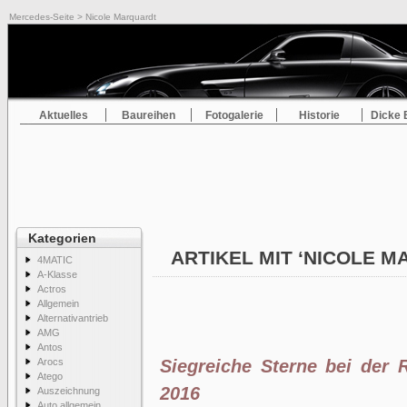
Mercedes-Seite
> Nicole Marquardt
Aktuelles
Baureihen
Fotogalerie
Historie
Dicke 
Kategorien
ARTIKEL MIT ‘NICOLE 
4MATIC
A-Klasse
Actros
Allgemein
Alternativantrieb
AMG
Antos
Arocs
Siegreiche Sterne bei der 
Atego
2016
Auszeichnung
Auto allgemein