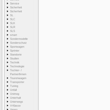
Service
Sicherheit
Sicherheit
SL
SLC
SLK
SLR
SLS
smart
Sondermodelle
Sonderschutz
Sportwagen
Sprinter
Standorte
Studien
Technik
Technologie
Tochter- /
Partnerfirmen
Tourenwagen
Transporter
Tuning
Unfall
Unimog
Unterhalt
Unterwegs
V-Klasse
Vaneo