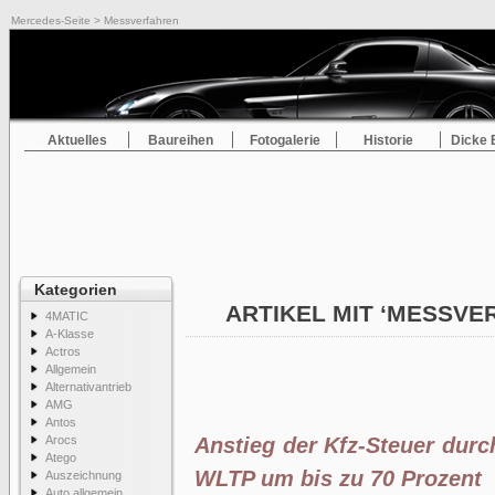
Mercedes-Seite
> Messverfahren
Aktuelles
Baureihen
Fotogalerie
Historie
Dicke 
Kategorien
ARTIKEL MIT ‘MESSV
4MATIC
A-Klasse
Actros
Allgemein
Alternativantrieb
AMG
Antos
Arocs
Anstieg der Kfz-Steuer dur
Atego
WLTP um bis zu 70 Prozent
Auszeichnung
Auto allgemein