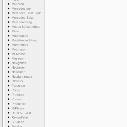
McLaren
Mercedes me
Mercedes-Benz Style
Mercedes-Seite
Merchandising
Messe & Ausstellung
Miete
Modellautos
Modellentwicklung
Motorenbau
Motorsport
Mr Moose
Museum
Navigation
Neuheiten
Newtimer
Nutzfahrzeuge
Oldtimer
Personen
Pflege
Premiere
Presse
Produktion
R-Klasse
R129 SL-Club
Rekordfahrt
S-Klasse
Service