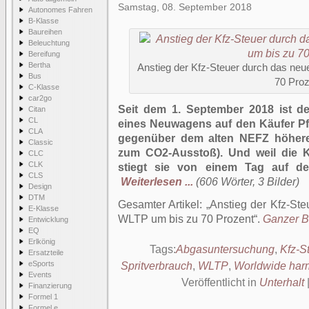
Samstag, 08. September 2018
Autonomes Fahren
B-Klasse
Baureihen
Beleuchtung
Bereifung
Bertha
Anstieg der Kfz-Steuer durch das ne
Bus
70 Proz
C-Klasse
car2go
Seit dem 1. September 2018 ist d
Citan
CL
eines Neuwagens auf den Käufer Pfl
CLA
gegenüber dem alten NEFZ höhere 
Classic
zum CO2-Ausstoß). Und weil die Kf
CLC
CLK
stiegt sie von einem Tag auf den
CLS
Weiterlesen ...
(606 Wörter, 3 Bilder)
Design
DTM
Gesamter Artikel:
Anstieg der Kfz-St
E-Klasse
WLTP um bis zu 70 Prozent
.
Ganzer Be
Entwicklung
EQ
Erlkönig
Tags:
Abgasuntersuchung
,
Kfz-S
Ersatzteile
eSports
Spritverbrauch
,
WLTP
,
Worldwide harm
Events
Veröffentlicht in
Unterhalt
Finanzierung
Formel 1
Formel e