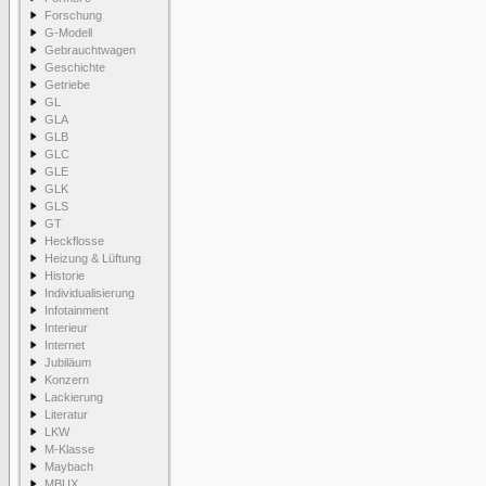
Forschung
G-Modell
Gebrauchtwagen
Geschichte
Getriebe
GL
GLA
GLB
GLC
GLE
GLK
GLS
GT
Heckflosse
Heizung & Lüftung
Historie
Individualisierung
Infotainment
Interieur
Internet
Jubiläum
Konzern
Lackierung
Literatur
LKW
M-Klasse
Maybach
MBUX