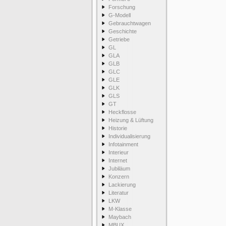
Forschung
G-Modell
Gebrauchtwagen
Geschichte
Getriebe
GL
GLA
GLB
GLC
GLE
GLK
GLS
GT
Heckflosse
Heizung & Lüftung
Historie
Individualisierung
Infotainment
Interieur
Internet
Jubiläum
Konzern
Lackierung
Literatur
LKW
M-Klasse
Maybach
MBUX