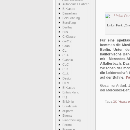
Autonomes Fahren
B-Klasse
Baureihen
Beleuchtung
Bereifung
Linkin Park „On
Bertha
Bus
C-Klasse
Für eine spekta
car2go
kommen die Musik
Citan
Berlin. Unter d
CL
kalifornische Ban
CLA
mit Mercedes-
Classic
Affalterbach. Das
CLC
zwischen der mot
CLK
die Leidenschaft 
CLS
auf der Bühne.
We
Design
DTM
Gesamter Artikel:
E-Klasse
der Mercedes-Benz
Entwicklung
EQ
Tags:
50 Years o
Erlkönig
Ersatzteile
eSports
Events
Finanzierung
Formel 1
Formel e