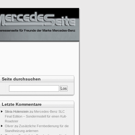
Seite durchsuchen
Letzte Kommentare
Silvia Holenstein
zu
Mercedes-Benz SLC
Final Edition – Sondermodell für einen Kult-
Roadster
Oliver
zu
Zusätzliche Fernbedienung für die
Standheizung anlernen