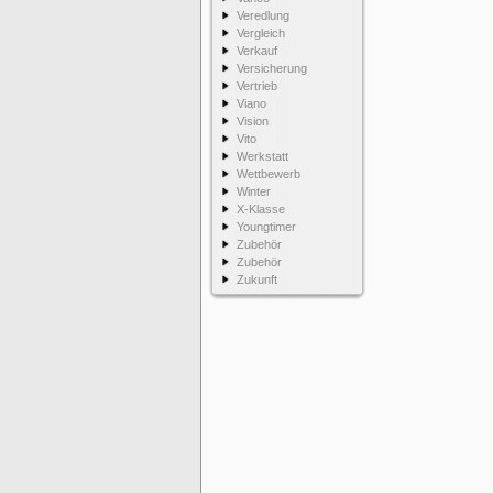
Veredlung
Vergleich
Verkauf
Versicherung
Vertrieb
Viano
Vision
Vito
Werkstatt
Wettbewerb
Winter
X-Klasse
Youngtimer
Zubehör
Zubehör
Zukunft