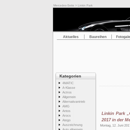
Mercedes-Seite
> Linkin Park
Aktuelles
Baureihen
Fotogale
Kategorien
4MATIC
A-Klasse
Actros
Allgemein
Alternativantrieb
AMG
Antos
Linkin Park 
Arocs
2017 in der M
Atego
Auszeichnung
Montag, 12. Juni 201
Auto allgemein