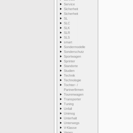
Service
Sicherheit
Sicherheit
SL
SLC
SLK
SLR
SLS
smart
Sondermodelle
Sonderschutz
Sportwagen
Sprinter
Standorte
Studien
Technik
Technologie
Tochter- /
Partnerfirmen
Tourenwagen
Transporter
Tuning
Unfall
Unimog
Unterhalt
Unterwegs
V-Klasse
Vaneo