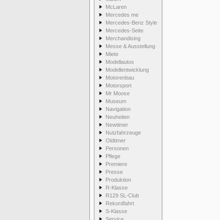
McLaren
Mercedes me
Mercedes-Benz Style
Mercedes-Seite
Merchandising
Messe & Ausstellung
Miete
Modellautos
Modellentwicklung
Motorenbau
Motorsport
Mr Moose
Museum
Navigation
Neuheiten
Newtimer
Nutzfahrzeuge
Oldtimer
Personen
Pflege
Premiere
Presse
Produktion
R-Klasse
R129 SL-Club
Rekordfahrt
S-Klasse
Service