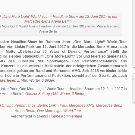
e More Light“ World Tour – Headline Show am 12. Juni 2017 in der Mercedes-Benz
Arena Berlin
kuläre Headline-Show im Rahmen ihrer „One More Light“ World Tour
er von Linkin Park am 12. Juni 2017 in die Mercedes-Benz Arena nach
em Motto „Celebrating 50 Years of Driving Performance“ stellt die
d ihr siebtes Studioalbum „One More Light“ vor und feiert so gemeinsam
AMG das Jubiläum der Sportwagen- und Performance-Marke aus
 Konzert ist ein weiterer Meilenstein der erfolgreichen Zusammenarbeit
orsportbegeisterten Band und Mercedes-AMG. Seit 2015 verbindet beide
für höchste Performance und Perfektion, sowohl auf der Straße als auch
iterlesen ...
(480 Wörter, 6 Bilder)
Linkin Park „One More Light“ World Tour – Headline Show am 12. Juni 2017 in
 Arena Berlin
.
Ganzer Beitrag (480 Wörter, 6 Bilder)
f Driving Performance
,
Berlin
,
Linkin Park
,
Mercedes AMG
,
Mercedes-Benz
Arena Berlin
,
One More Light World Tour
Veröffentlicht in
Events
|
Keine Kommentare »