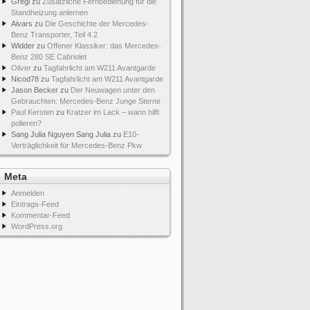
Gregi
zu
Zusätzliche Fernbedienung für die
Standheizung anlernen
Aivars
zu
Die Geschichte der Mercedes-
Benz Transporter, Teil 4.2
Widder
zu
Offener Klassiker: das Mercedes-
Benz 280 SE Cabriolet
Oliver
zu
Tagfahrlicht am W211 Avantgarde
Nicod78
zu
Tagfahrlicht am W211 Avantgarde
Jason Becker
zu
Der Neuwagen unter den
Gebrauchten: Mercedes-Benz Junge Sterne
Paul Kersten
zu
Kratzer im Lack – wann hilft
polieren?
Sang Julia Nguyen Sang Julia
zu
E10-
Verträglichkeit für Mercedes-Benz Pkw
Meta
Anmelden
Eintrags-Feed
Kommentar-Feed
WordPress.org