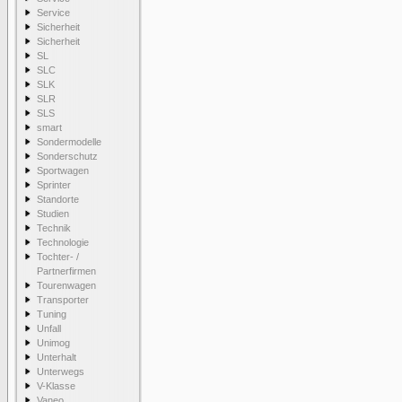
Service
Sicherheit
Sicherheit
SL
SLC
SLK
SLR
SLS
smart
Sondermodelle
Sonderschutz
Sportwagen
Sprinter
Standorte
Studien
Technik
Technologie
Tochter- /
Partnerfirmen
Tourenwagen
Transporter
Tuning
Unfall
Unimog
Unterhalt
Unterwegs
V-Klasse
Vaneo