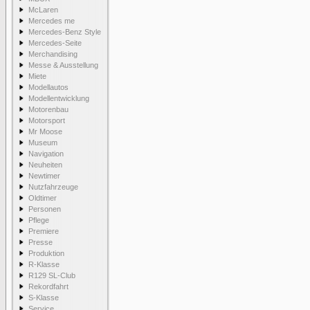
McLaren
Mercedes me
Mercedes-Benz Style
Mercedes-Seite
Merchandising
Messe & Ausstellung
Miete
Modellautos
Modellentwicklung
Motorenbau
Motorsport
Mr Moose
Museum
Navigation
Neuheiten
Newtimer
Nutzfahrzeuge
Oldtimer
Personen
Pflege
Premiere
Presse
Produktion
R-Klasse
R129 SL-Club
Rekordfahrt
S-Klasse
Service