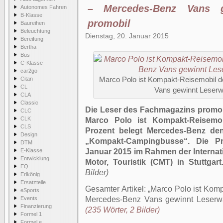
– Mercedes-Benz Vans g
Autonomes Fahren
B-Klasse
promobil
Baureihen
Beleuchtung
Dienstag, 20. Januar 2015
Bereifung
Bertha
Bus
C-Klasse
car2go
Citan
Marco Polo ist Kompakt-Reisemobil 
CL
Vans gewinnt Leserw
CLA
Classic
Die Leser des Fachmagazins promob
CLC
CLK
Marco Polo ist Kompakt-Reisemob
CLS
Prozent belegt Mercedes-Benz den
Design
„Kompakt-Campingbusse“. Die Pre
DTM
E-Klasse
Januar 2015 im Rahmen der Internat
Entwicklung
Motor, Touristik (CMT) in Stuttgart
EQ
Bilder)
Erlkönig
Ersatzteile
Gesamter Artikel:
Marco Polo ist Kom
eSports
Events
Mercedes-Benz Vans gewinnt Leserwa
Finanzierung
(235 Wörter, 2 Bilder)
Formel 1
Formel e