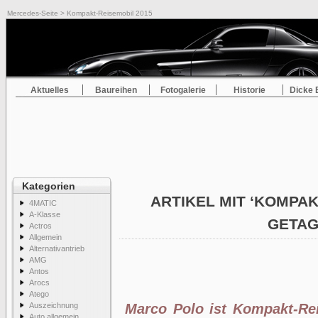
Mercedes-Seite
> Kompakt-Reisemobil 2015
Aktuelles
Baureihen
Fotogalerie
Historie
Dicke 
Kategorien
ARTIKEL MIT ‘KOMPAK
4MATIC
A-Klasse
GETA
Actros
Allgemein
Alternativantrieb
AMG
Antos
Arocs
Atego
Auszeichnung
Marco Polo ist Kompakt-Re
Auto allgemein