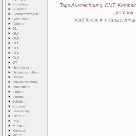
Forschung
Tags:
Auszeichnung
,
CMT
,
Kompakt
G-Modell
promobil
,
Gebrauchtwagen
Geschichte
Veröffentlicht in
Auszeichnu
Getriebe
GL
GLA
GLB
GLC
GLE
GLK
GLS
GT
Heckflosse
Heizung & Lüftung
Historie
Individualisierung
Infotainment
Interieur
Internet
Jubiläum
Konzern
Lackierung
Literatur
LKW
M-Klasse
Maybach
MBUX