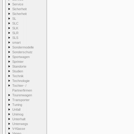
Service
Sicherheit
Sicherheit
SL
SLC
SLK
SLR
SLS
smart
Sondermodelle
Sonderschutz
Sportwagen
Sprinter
Standorte
Studien
Technik
Technologie
Tochter- /
Partnerfirmen
Tourenwagen
Transporter
Tuning
Unfall
Unimog
Unterhalt
Unterwegs
V-Klasse
Vaneo