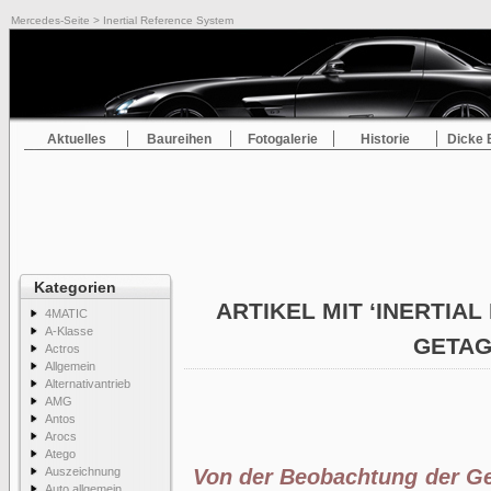
Mercedes-Seite
> Inertial Reference System
Aktuelles
Baureihen
Fotogalerie
Historie
Dicke 
Kategorien
ARTIKEL MIT ‘INERTIA
4MATIC
A-Klasse
GETA
Actros
Allgemein
Alternativantrieb
AMG
Antos
Arocs
Atego
Auszeichnung
Von der Beobachtung der Ge
Auto allgemein