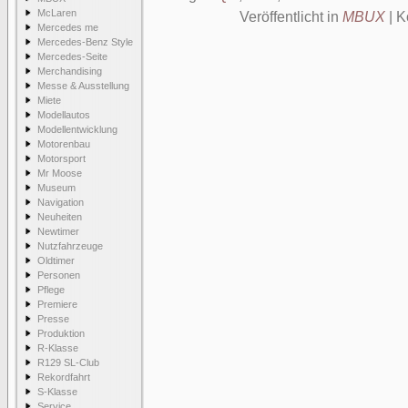
McLaren
Veröffentlicht in
MBUX
|
K
Mercedes me
Mercedes-Benz Style
Mercedes-Seite
Merchandising
Messe & Ausstellung
Miete
Modellautos
Modellentwicklung
Motorenbau
Motorsport
Mr Moose
Museum
Navigation
Neuheiten
Newtimer
Nutzfahrzeuge
Oldtimer
Personen
Pflege
Premiere
Presse
Produktion
R-Klasse
R129 SL-Club
Rekordfahrt
S-Klasse
Service