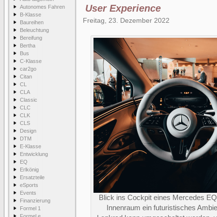
User Experience
Autonomes Fahren
B-Klasse
Freitag, 23. Dezember 2022
Baureihen
Beleuchtung
Bereifung
Bertha
Bus
C-Klasse
car2go
Citan
CL
CLA
Classic
CLC
CLK
CLS
Design
DTM
E-Klasse
Entwicklung
EQ
Erlkönig
Ersatzteile
eSports
Events
Blick ins Cockpit eines Mercedes EQ
Finanzierung
Innenraum ein futuristisches Ambie
Formel 1
Formel e