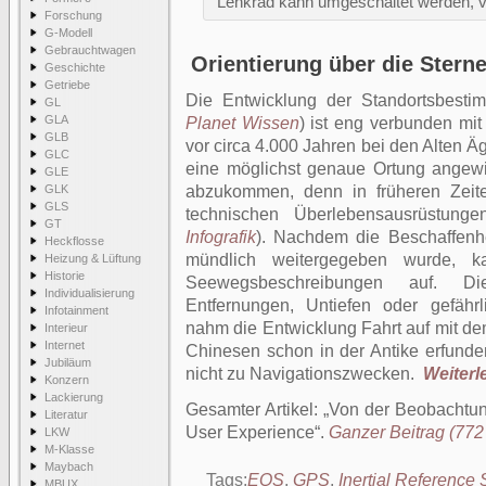
Lenkrad kann umgeschaltet werden, vo
Forschung
G-Modell
Gebrauchtwagen
Orientierung über die Stern
Geschichte
Getriebe
Die Entwicklung der Standortsbestim
GL
GLA
Planet Wissen
) ist eng verbunden mit
GLB
vor circa 4.000 Jahren bei den Alten Ä
GLC
eine möglichst genaue Ortung angew
GLE
GLK
abzukommen, denn in früheren Zei
GLS
technischen Überlebensausrüstung
GT
Infografik
). Nachdem die Beschaffenh
Heckflosse
mündlich weitergegeben wurde, k
Heizung & Lüftung
Historie
Seewegsbeschreibungen auf. Di
Individualisierung
Entfernungen, Untiefen oder gefährl
Infotainment
nahm die Entwicklung Fahrt auf mit d
Interieur
Internet
Chinesen schon in der Antike erfund
Jubiläum
nicht zu Navigationszwecken.
Weiterle
Konzern
Lackierung
Gesamter Artikel:
Von der Beobachtun
Literatur
User Experience
.
Ganzer Beitrag (772 
LKW
M-Klasse
Maybach
Tags:
EQS
,
GPS
,
Inertial Reference
MBUX