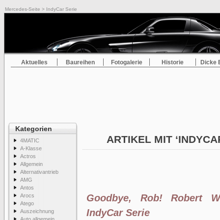
Mercedes-Seite
> IndyCar Serie
Aktuelles
Baureihen
Fotogalerie
Historie
Dicke 
Kategorien
ARTIKEL MIT ‘INDYCA
4MATIC
A-Klasse
Actros
Allgemein
Alternativantrieb
AMG
Antos
Arocs
Goodbye, Rob! Robert Wi
Atego
IndyCar Serie
Auszeichnung
Auto allgemein