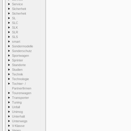
Service
Sicherheit
Sicherheit
SL
SLC
SLK
SLR
SLS
smart
Sondermodelle
Sonderschutz
Sportwagen
Sprinter
Standorte
Studien
Technik
Technologie
Tochter- /
Partnerfirmen
Tourenwagen
Transporter
Tuning
Unfall
Unimog
Unterhalt
Unterwegs
V-Klasse
Vaneo