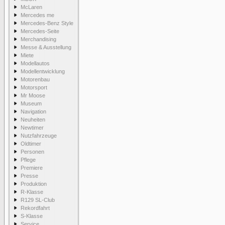
McLaren
Mercedes me
Mercedes-Benz Style
Mercedes-Seite
Merchandising
Messe & Ausstellung
Miete
Modellautos
Modellentwicklung
Motorenbau
Motorsport
Mr Moose
Museum
Navigation
Neuheiten
Newtimer
Nutzfahrzeuge
Oldtimer
Personen
Pflege
Premiere
Presse
Produktion
R-Klasse
R129 SL-Club
Rekordfahrt
S-Klasse
Service