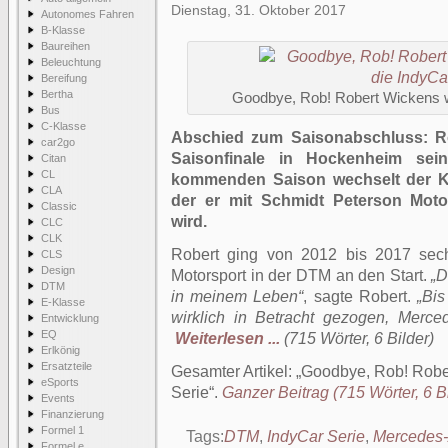
Dienstag, 31. Oktober 2017
Autonomes Fahren
B-Klasse
Baureihen
Beleuchtung
Bereifung
Bertha
Goodbye, Rob! Robert Wickens we
Bus
C-Klasse
Abschied zum Saisonabschluss: Ro
car2go
Saisonfinale in Hockenheim sei
Citan
CL
kommenden Saison wechselt der Kan
CLA
der er mit Schmidt Peterson Mot
Classic
wird.
CLC
CLK
Robert ging von 2012 bis 2017 sec
CLS
Design
Motorsport in der DTM an den Start.
„D
DTM
in meinem Leben“
, sagte Robert.
„Bis
E-Klasse
wirklich in Betracht gezogen, Merc
Entwicklung
EQ
Weiterlesen ...
(715 Wörter, 6 Bilder)
Erlkönig
Ersatzteile
Gesamter Artikel:
Goodbye, Rob! Rober
eSports
Serie
.
Ganzer Beitrag (715 Wörter, 6 Bi
Events
Finanzierung
Formel 1
Tags:
DTM
,
IndyCar Serie
,
Mercedes
Formel e