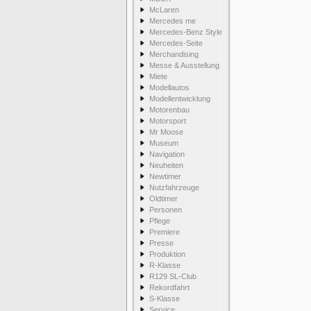
McLaren
Mercedes me
Mercedes-Benz Style
Mercedes-Seite
Merchandising
Messe & Ausstellung
Miete
Modellautos
Modellentwicklung
Motorenbau
Motorsport
Mr Moose
Museum
Navigation
Neuheiten
Newtimer
Nutzfahrzeuge
Oldtimer
Personen
Pflege
Premiere
Presse
Produktion
R-Klasse
R129 SL-Club
Rekordfahrt
S-Klasse
Service