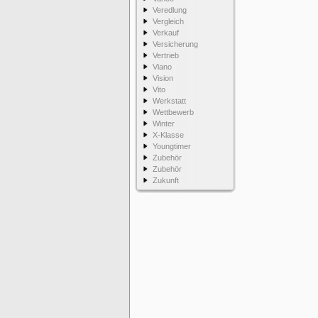
Veredlung
Vergleich
Verkauf
Versicherung
Vertrieb
Viano
Vision
Vito
Werkstatt
Wettbewerb
Winter
X-Klasse
Youngtimer
Zubehör
Zubehör
Zukunft