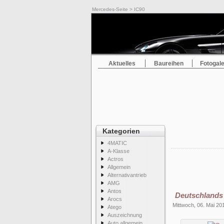
Mercedes-Seite
> IC90
Aktuelles
Baureihen
Fotogale
Kategorien
4MATIC
A-Klasse
Actros
Allgemein
Alternativantrieb
AMG
Antos
Deutschlands 
Arocs
Mittwoch, 06. Mai 20
Atego
Auszeichnung
Auto allgemein