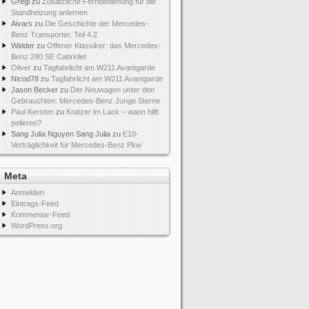
Gregi
zu
Zusätzliche Fernbedienung für die
Standheizung anlernen
Aivars
zu
Die Geschichte der Mercedes-
Benz Transporter, Teil 4.2
Widder
zu
Offener Klassiker: das Mercedes-
Benz 280 SE Cabriolet
Oliver
zu
Tagfahrlicht am W211 Avantgarde
Nicod78
zu
Tagfahrlicht am W211 Avantgarde
Jason Becker
zu
Der Neuwagen unter den
Gebrauchten: Mercedes-Benz Junge Sterne
Paul Kersten
zu
Kratzer im Lack – wann hilft
polieren?
Sang Julia Nguyen Sang Julia
zu
E10-
Verträglichkeit für Mercedes-Benz Pkw
Meta
Anmelden
Eintrags-Feed
Kommentar-Feed
WordPress.org