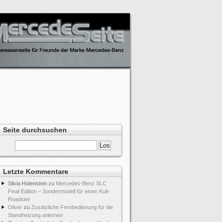
Seite durchsuchen
Letzte Kommentare
Silvia Holenstein
zu
Mercedes-Benz SLC
Final Edition – Sondermodell für einen Kult-
Roadster
Oliver
zu
Zusätzliche Fernbedienung für die
Standheizung anlernen