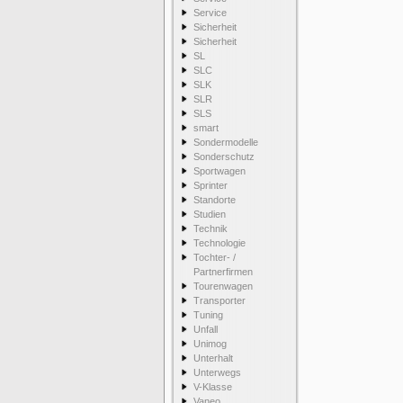
Service
Sicherheit
Sicherheit
SL
SLC
SLK
SLR
SLS
smart
Sondermodelle
Sonderschutz
Sportwagen
Sprinter
Standorte
Studien
Technik
Technologie
Tochter- /
Partnerfirmen
Tourenwagen
Transporter
Tuning
Unfall
Unimog
Unterhalt
Unterwegs
V-Klasse
Vaneo