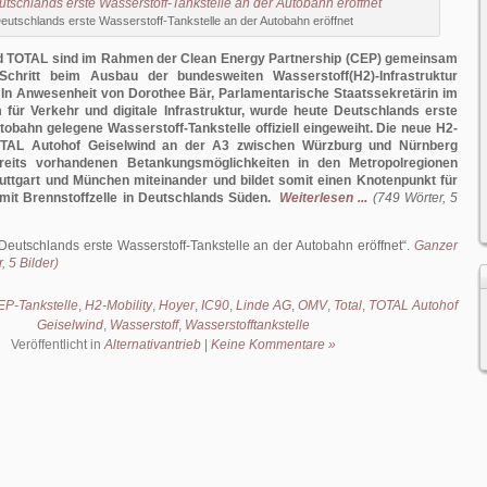
eutschlands erste Wasserstoff-Tankstelle an der Autobahn eröffnet
nd TOTAL sind im Rahmen der Clean Energy Partnership (CEP) gemeinsam
Schritt beim Ausbau der bundesweiten Wasserstoff(H2)-Infrastruktur
n Anwesenheit von Dorothee Bär, Parlamentarische Staatssekretärin im
für Verkehr und digitale Infrastruktur, wurde heute Deutschlands erste
utobahn gelegene Wasserstoff-Tankstelle offiziell eingeweiht. Die neue H2-
TAL Autohof Geiselwind an der A3 zwischen Würzburg und Nürnberg
ereits vorhandenen Betankungsmöglichkeiten in den Metropolregionen
tuttgart und München miteinander und bildet somit einen Knotenpunkt für
mit Brennstoffzelle in Deutschlands Süden.
Weiterlesen ...
(749 Wörter, 5
Deutschlands erste Wasserstoff-Tankstelle an der Autobahn eröffnet
.
Ganzer
, 5 Bilder)
P-Tankstelle
,
H2-Mobility
,
Hoyer
,
IC90
,
Linde AG
,
OMV
,
Total
,
TOTAL Autohof
Geiselwind
,
Wasserstoff
,
Wasserstofftankstelle
Veröffentlicht in
Alternativantrieb
|
Keine Kommentare »