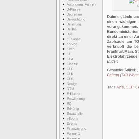
Autonomes Fahren
D
B-Klasse
Baureihen
Daimler, Linde u
Beleuchtung
einen wichtigen 
Bereifung
vorangekommen. I
Bertha
Bundeministerium 
Bus
direkt an einer A
C-Klasse
Zapfsäule am TO
car2go
verknüpft die b
Citan
Frankfurt/Main, S
CL
Elektrofahrzeuge 
CLA
Bilder)
Classic
CLC
Gesamter Artikel:
CLK
Beitrag (749 Wörter
CLS
Design
Tags:
Avia
,
CEP
,
CE
DTM
E-Klasse
Entwicklung
EQ
Erlkönig
Ersatzteile
eSports
Events
Finanzierung
Formel 1
Formel e