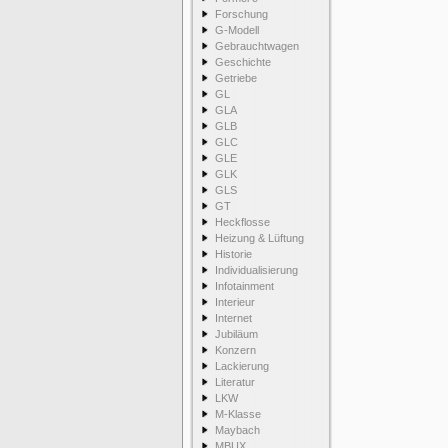
Forschung
G-Modell
Gebrauchtwagen
Geschichte
Getriebe
GL
GLA
GLB
GLC
GLE
GLK
GLS
GT
Heckflosse
Heizung & Lüftung
Historie
Individualisierung
Infotainment
Interieur
Internet
Jubiläum
Konzern
Lackierung
Literatur
LKW
M-Klasse
Maybach
MBUX