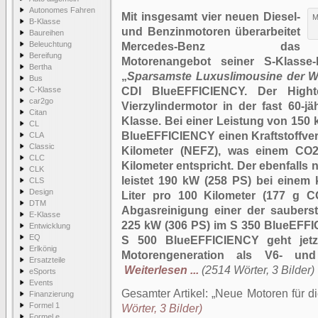
Autonomes Fahren
Mit insgesamt vier neuen Diesel-
M
B-Klasse
und Benzinmotoren überarbeitet
Baureihen
Beleuchtung
Mercedes-Benz das
Bereifung
Motorenangebot seiner S-Klasse
Bertha
„
Sparsamste Luxuslimousine der W
Bus
C-Klasse
CDI BlueEFFICIENCY. Der Highte
car2go
Vierzylindermotor in der fast 60-j
Citan
Klasse. Bei einer Leistung von 150 
CL
BlueEFFICIENCY einen Kraftstoffver
CLA
Classic
Kilometer (NEFZ), was einem CO
CLC
Kilometer entspricht. Der ebenfalls
CLK
leistet 190 kW (258 PS) bei einem
CLS
Design
Liter pro 100 Kilometer (177 g 
DTM
Abgasreinigung einer der sauberst
E-Klasse
225 kW (306 PS) im S 350 BlueEFFI
Entwicklung
EQ
S 500 BlueEFFICIENCY geht jet
Erlkönig
Motorengeneration als V6- und
Ersatzteile
Weiterlesen ...
(2514 Wörter, 3 Bilder)
eSports
Events
Gesamter Artikel:
Neue Motoren für d
Finanzierung
Formel 1
Wörter, 3 Bilder)
Formel e