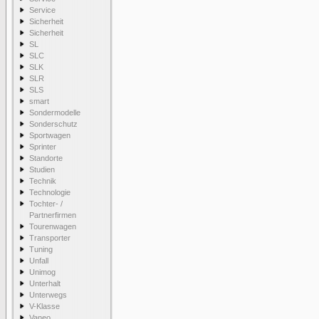
Service
Sicherheit
Sicherheit
SL
SLC
SLK
SLR
SLS
smart
Sondermodelle
Sonderschutz
Sportwagen
Sprinter
Standorte
Studien
Technik
Technologie
Tochter- /
Partnerfirmen
Tourenwagen
Transporter
Tuning
Unfall
Unimog
Unterhalt
Unterwegs
V-Klasse
Vaneo