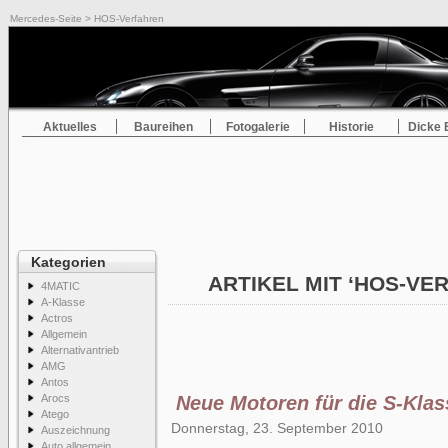
Mercedes-Seite
> HOS-Verfahren
Aktuelles
Baureihen
Fotogalerie
Historie
Dicke 
Kategorien
ARTIKEL MIT ‘HOS-V
4MATIC
A-Klasse
Actros
Allgemein
Alternativantrieb
AMG
Antos
Arocs
Neue Motoren für die S-Klas
Atego
Donnerstag, 23. September 2010
Auszeichnung
Auto allgemein