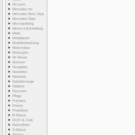
McLaren
Mercedes me
Mercedes-Benz Style
Mercedes-Seite
Merchandising
Messe & Ausstellung
Miete
Modellautos
Modellentwicklung
Motorenbau
Motorsport
Mr Moose
Museum
Navigation
Neuheiten
Newtimer
Nutzfahrzeuge
Oldtimer
Personen
Pflege
Premiere
Presse
Produktion
R-Klasse
R129 SL-Club
Rekordfahrt
S-Klasse
Service