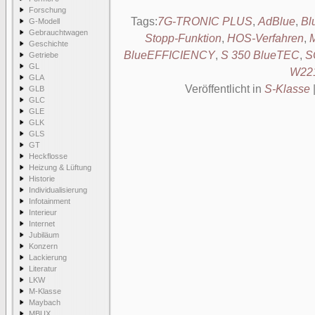
Forschung
Tags:
7G-TRONIC PLUS
,
AdBlue
,
Bl
G-Modell
Gebrauchtwagen
Stopp-Funktion
,
HOS-Verfahren
,
M
Geschichte
BlueEFFICIENCY
,
S 350 BlueTEC
,
S
Getriebe
GL
W22
GLA
Veröffentlicht in
S-Klasse
GLB
GLC
GLE
GLK
GLS
GT
Heckflosse
Heizung & Lüftung
Historie
Individualisierung
Infotainment
Interieur
Internet
Jubiläum
Konzern
Lackierung
Literatur
LKW
M-Klasse
Maybach
MBUX