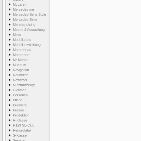
McLaren
Mercedes me
Mercedes-Benz Style
Mercedes-Seite
Merchandising
Messe & Ausstellung
Miete
Modellautos
Modellentwicklung
Motorenbau
Motorsport
Mr Moose
Museum
Navigation
Neuheiten
Newtimer
Nutzfahrzeuge
Oldtimer
Personen
Pflege
Premiere
Presse
Produktion
R-Klasse
R129 SL-Club
Rekordfahrt
S-Klasse
Service