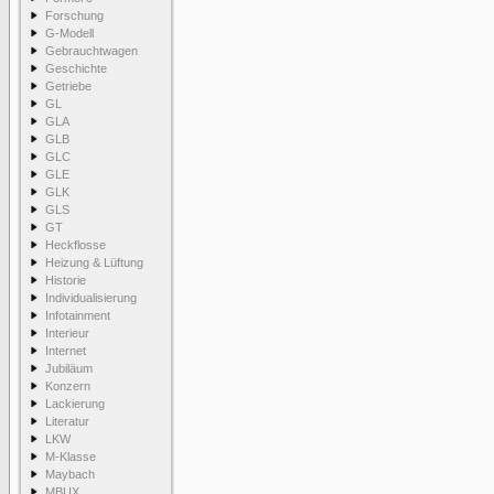
Forschung
G-Modell
Gebrauchtwagen
Geschichte
Getriebe
GL
GLA
GLB
GLC
GLE
GLK
GLS
GT
Heckflosse
Heizung & Lüftung
Historie
Individualisierung
Infotainment
Interieur
Internet
Jubiläum
Konzern
Lackierung
Literatur
LKW
M-Klasse
Maybach
MBUX