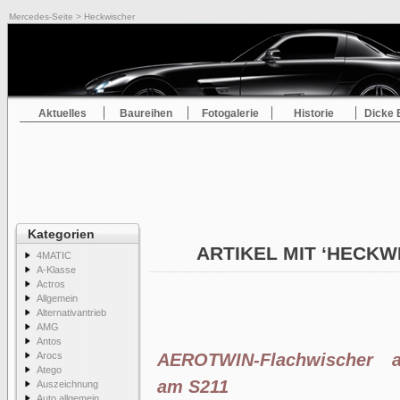
Mercedes-Seite
> Heckwischer
Aktuelles
Baureihen
Fotogalerie
Historie
Dicke 
Kategorien
ARTIKEL MIT ‘HECK
4MATIC
A-Klasse
Actros
Allgemein
Alternativantrieb
AMG
Antos
Arocs
AEROTWIN-Flachwischer a
Atego
am S211
Auszeichnung
Auto allgemein