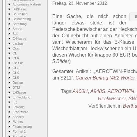
Freitag, 23. November 2012
Autonomes Fahren
B-Klasse
Baureihen
Eine Sache, die mich schon
B
Beleuchtung
länger etwas störte, ist der
Bereifung
Federscheibenwischer an der Hecksche
Bertha
Bus
der Onlinebucht auf einen Anbieter 
C-Klasse
samt Wischerarm für das E-Klasse 
car2go
Wischerblatt am Heckwischer eh ein Up
Citan
CL
diesen Wischer für knappe 30 EUR bes
CLA
5 Bilder)
Classic
CLC
Gesamter Artikel:
AEROTWIN-Flachwi
CLK
am S211
.
Ganzer Beitrag (462 Wörter, 
CLS
Design
DTM
Tags:
A400H
,
A948S
,
AEROTWIN
,
E-Klasse
Entwicklung
Heckwischer
,
SW
EQ
Veröffentlicht in
Berth
Erlkönig
Ersatzteile
eSports
Events
Finanzierung
Formel 1
Formel e