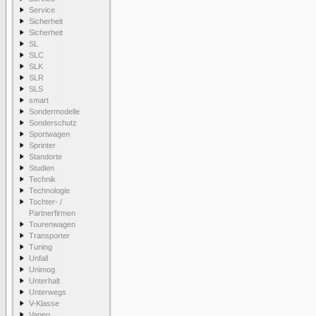
Service
Sicherheit
Sicherheit
SL
SLC
SLK
SLR
SLS
smart
Sondermodelle
Sonderschutz
Sportwagen
Sprinter
Standorte
Studien
Technik
Technologie
Tochter- /
Partnerfirmen
Tourenwagen
Transporter
Tuning
Unfall
Unimog
Unterhalt
Unterwegs
V-Klasse
Vaneo