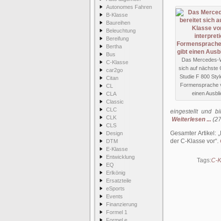
Autonomes Fahren
B-Klasse
Baureihen
Beleuchtung
Bereifung
Bertha
Bus
Das Mercedes-W
C-Klasse
sich auf nächste 
car2go
Studie F 800 Styl
Citan
Formensprache v
CL
einen Ausbli
CLA
Classic
CLC
eingestellt und b
CLK
Weiterlesen ...
(27
CLS
Gesamter Artikel:
Design
der C-Klasse vor
.
DTM
E-Klasse
Entwicklung
Tags:
C-K
EQ
Erlkönig
Ersatzteile
eSports
Events
Finanzierung
Formel 1
Formel e