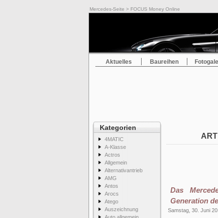
Mercedes-Seite
> FOCUS Money Online
Aktuelles
Baureihen
Fotogale
Kategorien
ART
4MATIC
A-Klasse
Actros
Allgemein
Alternativantrieb
AMG
Antos
Das Mercede
Arocs
Generation de
Atego
Auszeichnung
Samstag, 30. Juni 2
Auto allgemein