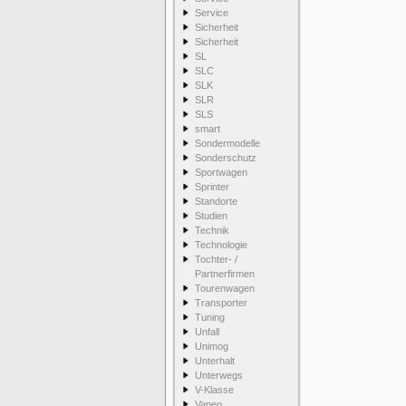
Service
Sicherheit
Sicherheit
SL
SLC
SLK
SLR
SLS
smart
Sondermodelle
Sonderschutz
Sportwagen
Sprinter
Standorte
Studien
Technik
Technologie
Tochter- /
Partnerfirmen
Tourenwagen
Transporter
Tuning
Unfall
Unimog
Unterhalt
Unterwegs
V-Klasse
Vaneo