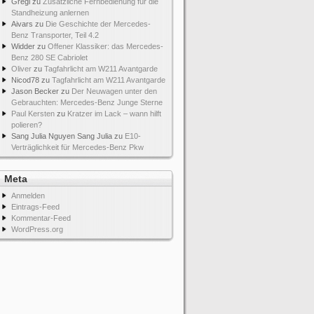
Gregi
zu
Zusätzliche Fernbedienung für die
Standheizung anlernen
Aivars
zu
Die Geschichte der Mercedes-
Benz Transporter, Teil 4.2
Widder
zu
Offener Klassiker: das Mercedes-
Benz 280 SE Cabriolet
Oliver
zu
Tagfahrlicht am W211 Avantgarde
Nicod78
zu
Tagfahrlicht am W211 Avantgarde
Jason Becker
zu
Der Neuwagen unter den
Gebrauchten: Mercedes-Benz Junge Sterne
Paul Kersten
zu
Kratzer im Lack – wann hilft
polieren?
Sang Julia Nguyen Sang Julia
zu
E10-
Verträglichkeit für Mercedes-Benz Pkw
Meta
Anmelden
Eintrags-Feed
Kommentar-Feed
WordPress.org