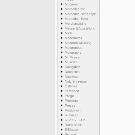
McLaren
Mercedes me
Mercedes-Benz Style
Mercedes-Seite
Merchandising
Messe & Ausstellung
Miete
Modellautos
Modellentwicklung
Motorenbau
Motorsport
Mr Moose
Museum
Navigation
Neuheiten
Newtimer
Nutzfahrzeuge
Oldtimer
Personen
Pflege
Premiere
Presse
Produktion
R-Klasse
R129 SL-Club
Rekordfahrt
S-Klasse
Service