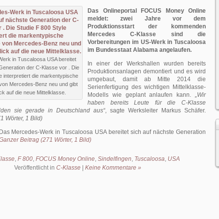
Das Onlineportal FOCUS Money Online
meldet: zwei Jahre vor dem
Produktionsstart der kommenden
Mercedes C-Klasse sind die
Vorbereitungen im US-Werk in Tuscaloosa
im Bundesstaat Alabama angelaufen.
erk in Tuscaloosa USA bereitet
In einer der Werkshallen wurden bereits
Generation der C-Klasse vor . Die
Produktionsanlagen demontiert und es wird
e interpretiert die markentypische
umgebaut, damit ab Mitte 2014 die
on Mercedes-Benz neu und gibt
Serienfertigung des wichtigen Mittelklasse-
ck auf die neue Mittelklasse.
Modells wie geplant anlaufen kann.
„Wir
haben bereits Leute für die C-Klasse
ilden sie gerade in Deutschland aus“
, sagte Werksleiter Markus Schäfer.
1 Wörter, 1 Bild)
Das Mercedes-Werk in Tuscaloosa USA bereitet sich auf nächste Generation
Ganzer Beitrag (271 Wörter, 1 Bild)
lasse
,
F 800
,
FOCUS Money Online
,
Sindelfingen
,
Tuscaloosa
,
USA
Veröffentlicht in
C-Klasse
|
Keine Kommentare »