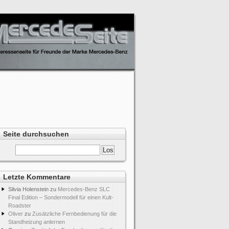
Seite durchsuchen
Letzte Kommentare
Silvia Holenstein
zu
Mercedes-Benz SLC
Final Edition – Sondermodell für einen Kult-
Roadster
Oliver
zu
Zusätzliche Fernbedienung für die
Standheizung anlernen