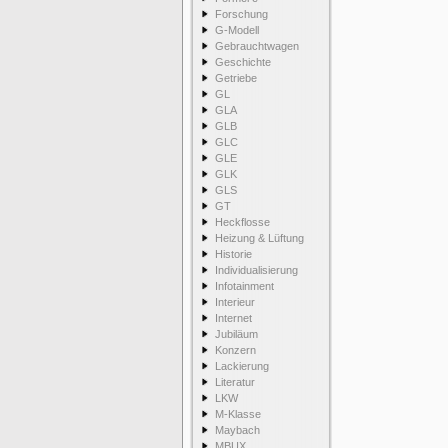
Forschung
G-Modell
Gebrauchtwagen
Geschichte
Getriebe
GL
GLA
GLB
GLC
GLE
GLK
GLS
GT
Heckflosse
Heizung & Lüftung
Historie
Individualisierung
Infotainment
Interieur
Internet
Jubiläum
Konzern
Lackierung
Literatur
LKW
M-Klasse
Maybach
MBUX