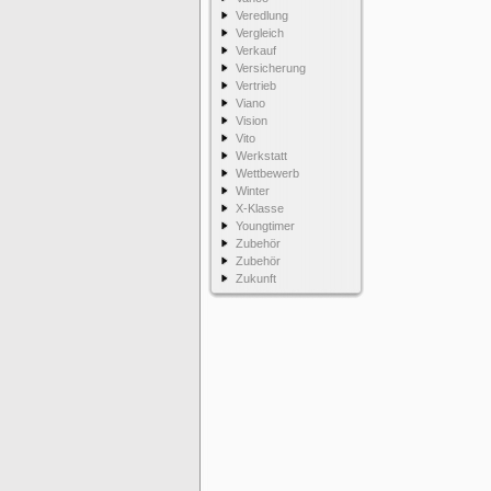
Veredlung
Vergleich
Verkauf
Versicherung
Vertrieb
Viano
Vision
Vito
Werkstatt
Wettbewerb
Winter
X-Klasse
Youngtimer
Zubehör
Zubehör
Zukunft