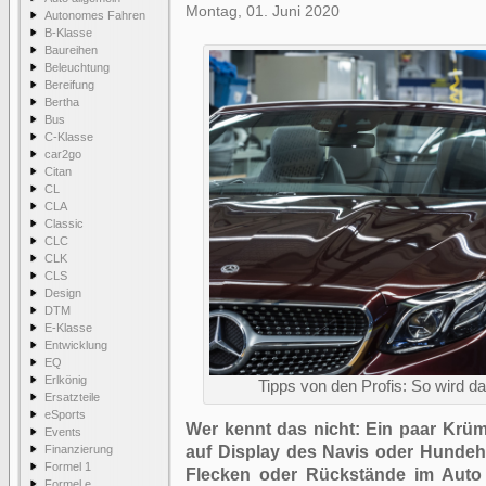
Montag, 01. Juni 2020
Autonomes Fahren
B-Klasse
Baureihen
Beleuchtung
Bereifung
Bertha
Bus
C-Klasse
car2go
Citan
CL
CLA
Classic
CLC
CLK
CLS
Design
DTM
E-Klasse
Entwicklung
EQ
Erlkönig
Tipps von den Profis: So wird da
Ersatzteile
eSports
Wer kennt das nicht: Ein paar Krüm
Events
Finanzierung
auf Display des Navis oder Hunde
Formel 1
Flecken oder Rückstände im Auto
Formel e