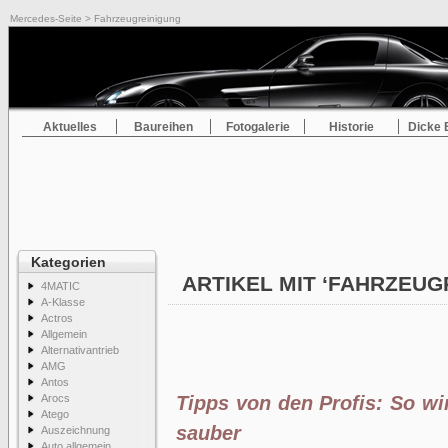
Mercedes-Seite
> Fahrzeugreinigung
Aktuelles
Baureihen
Fotogalerie
Historie
Dicke 
Kategorien
ARTIKEL MIT ‘FAHRZEU
4MATIC
A-Klasse
Actros
Allgemein
Alternativantrieb
AMG
Antos
Arocs
Tipps von den Profis: So wi
Atego
sauber
Auszeichnung
Auto allgemein