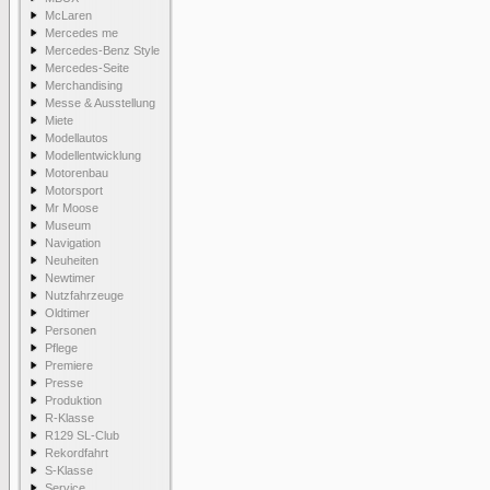
McLaren
Mercedes me
Mercedes-Benz Style
Mercedes-Seite
Merchandising
Messe & Ausstellung
Miete
Modellautos
Modellentwicklung
Motorenbau
Motorsport
Mr Moose
Museum
Navigation
Neuheiten
Newtimer
Nutzfahrzeuge
Oldtimer
Personen
Pflege
Premiere
Presse
Produktion
R-Klasse
R129 SL-Club
Rekordfahrt
S-Klasse
Service