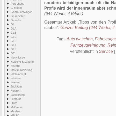
sondern beleidigen auch oft die Na
Forschung
Profis wird der Innenraum aber schn
G-Modell
Gebrauchtwagen
(644 Wörter, 4 Bilder)
Geschichte
Getriebe
Gesamter Artikel:
Tipps von den Profi
GL
sauber
.
Ganzer Beitrag (644 Wörter, 4 
GLA
GLB
GLC
Tags:
Auto waschen
,
Fahrzeugau
GLE
Fahrzeugreinigung
,
Rein
GLK
GLS
Veröffentlicht in
Service
|
GT
Heckflosse
Heizung & Lüftung
Historie
Individualisierung
Infotainment
Interieur
Internet
Jubiläum
Konzern
Lackierung
Literatur
LKW
M-Klasse
Maybach
MBUX