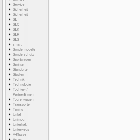
Service
Sicherheit
Sicherheit
SL
SLC
SLK
SLR
SLS
smart
Sondermodelle
Sonderschutz
Sportwagen
Sprinter
Standorte
Studien
Technik
Technologie
Tochter- /
Partnerfirmen
Tourenwagen
Transporter
Tuning
Unfall
Unimog
Unterhalt
Unterwegs
V-Klasse
Vaneo