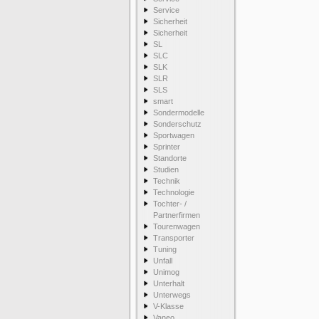
Service
Sicherheit
Sicherheit
SL
SLC
SLK
SLR
SLS
smart
Sondermodelle
Sonderschutz
Sportwagen
Sprinter
Standorte
Studien
Technik
Technologie
Tochter- /
Partnerfirmen
Tourenwagen
Transporter
Tuning
Unfall
Unimog
Unterhalt
Unterwegs
V-Klasse
Vaneo