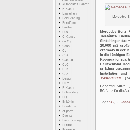
Autonomes Fahren
B-Klasse
Baureihen
Mercedes-Ben
Beleuchtung
Bereifung
Bertha
Mercedes-Benz 
Bus
Telefónica Deut
C-Klasse
Sindelfingen das 
car2go
20.000 m2 großen
Citan
erstmals in der l
CL
in die künftigen E
CLA
Kooperationspar
Classic
Deutschland Real
CLC
errichtet zusam
CLK
Installation un
CLS
Weiterlesen ...
(54
Design
DTM
Gesamter Artikel:
E-Klasse
5G-Netz für die Au
Entwicklung
EQ
Erlkönig
Tags:
5G
,
5G-Mobil
Ersatzteile
eSports
Events
Finanzierung
Formel 1
Formel e