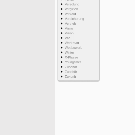
Veredlung
Vergleich
Verkauf
Versicherung
Vertrieb
Viano
Vision
Vito
Werkstatt
Wettbewerb
Winter
X-Klasse
Youngtimer
Zubehör
Zubehör
Zukunft