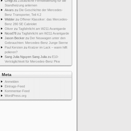
Gregi
zu
Zusätzliche Fernbedienung für die
Standheizung anlernen
Aivars
zu
Die Geschichte der Mercedes-
Benz Transporter, Teil 4.2
Widder
zu
Offener Klassiker: das Mercedes-
Benz 280 SE Cabriolet
Oliver
zu
Tagfahrlicht am W211 Avantgarde
Nicod78
zu
Tagfahrlicht am W211 Avantgarde
Jason Becker
zu
Der Neuwagen unter den
Gebrauchten: Mercedes-Benz Junge Sterne
Paul Kersten
zu
Kratzer im Lack – wann hilft
polieren?
Sang Julia Nguyen Sang Julia
zu
E10-
Verträglichkeit für Mercedes-Benz Pkw
Meta
Anmelden
Eintrags-Feed
Kommentar-Feed
WordPress.org