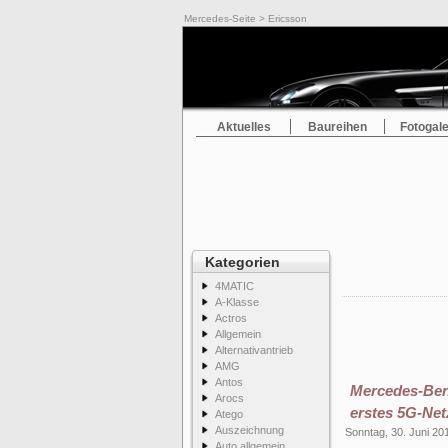
Mercedes-Seite
> Ericsson
Aktuelles
Baureihen
Fotogale
Kategorien
4MATIC
A-Klasse
Actros
Allgemein
Alternativantrieb
AMG
Antos
Mercedes-Ben
Arocs
erstes 5G-Net
Atego
Auszeichnung
Sonntag, 30. Juni 20
Auto allgemein