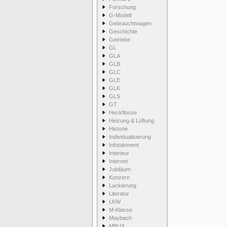
Forschung
G-Modell
Gebrauchtwagen
Geschichte
Getriebe
GL
GLA
GLB
GLC
GLE
GLK
GLS
GT
Heckflosse
Heizung & Lüftung
Historie
Individualisierung
Infotainment
Interieur
Internet
Jubiläum
Konzern
Lackierung
Literatur
LKW
M-Klasse
Maybach
MBUX