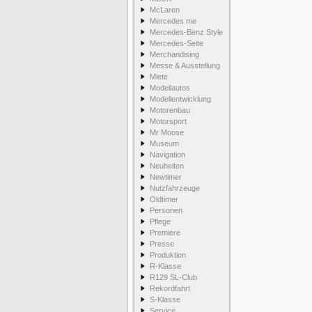
McLaren
Mercedes me
Mercedes-Benz Style
Mercedes-Seite
Merchandising
Messe & Ausstellung
Miete
Modellautos
Modellentwicklung
Motorenbau
Motorsport
Mr Moose
Museum
Navigation
Neuheiten
Newtimer
Nutzfahrzeuge
Oldtimer
Personen
Pflege
Premiere
Presse
Produktion
R-Klasse
R129 SL-Club
Rekordfahrt
S-Klasse
Service