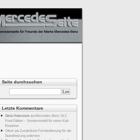
Seite durchsuchen
Letzte Kommentare
Silvia Holenstein
zu
Mercedes-Benz SLC
Final Edition – Sondermodell für einen Kult-
Roadster
Oliver
zu
Zusätzliche Fernbedienung für die
Standheizung anlernen