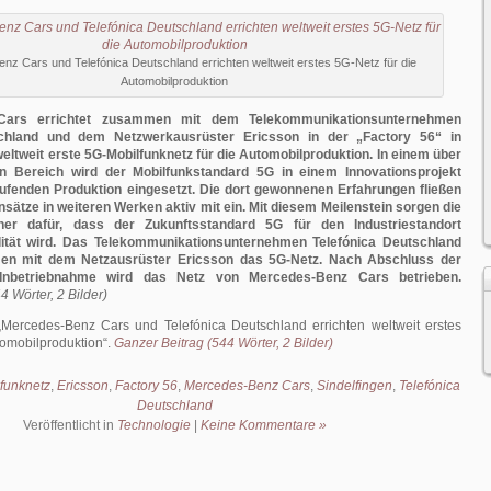
z Cars und Telefónica Deutschland errichten weltweit erstes 5G-Netz für die
Automobilproduktion
Cars errichtet zusammen mit dem Telekommunikationsunternehmen
schland und dem Netzwerkausrüster Ericsson in der „Factory 56“ in
weltweit erste 5G-Mobilfunknetz für die Automobilproduktion. In einem über
 Bereich wird der Mobilfunkstandard 5G in einem Innovationsprojekt
aufenden Produktion eingesetzt. Die dort gewonnenen Erfahrungen fließen
insätze in weiteren Werken aktiv mit ein. Mit diesem Meilenstein sorgen die
tner dafür, dass der Zukunftsstandard 5G für den Industriestandort
ität wird. Das Telekommunikationsunternehmen Telefónica Deutschland
men mit dem Netzausrüster Ericsson das 5G-Netz. Nach Abschluss der
d Inbetriebnahme wird das Netz von Mercedes-Benz Cars betrieben.
4 Wörter, 2 Bilder)
Mercedes-Benz Cars und Telefónica Deutschland errichten weltweit erstes
tomobilproduktion
.
Ganzer Beitrag (544 Wörter, 2 Bilder)
funknetz
,
Ericsson
,
Factory 56
,
Mercedes-Benz Cars
,
Sindelfingen
,
Telefónica
Deutschland
Veröffentlicht in
Technologie
|
Keine Kommentare »