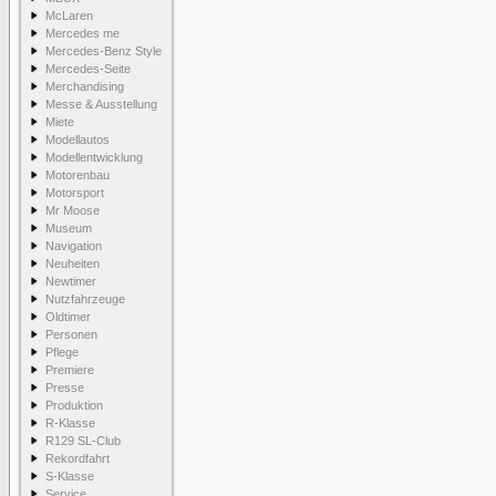
McLaren
Mercedes me
Mercedes-Benz Style
Mercedes-Seite
Merchandising
Messe & Ausstellung
Miete
Modellautos
Modellentwicklung
Motorenbau
Motorsport
Mr Moose
Museum
Navigation
Neuheiten
Newtimer
Nutzfahrzeuge
Oldtimer
Personen
Pflege
Premiere
Presse
Produktion
R-Klasse
R129 SL-Club
Rekordfahrt
S-Klasse
Service