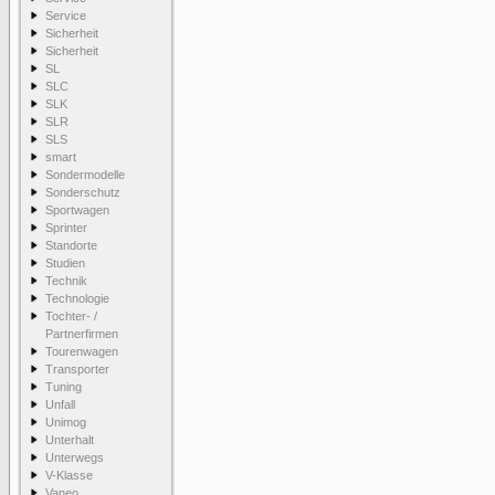
Service
Sicherheit
Sicherheit
SL
SLC
SLK
SLR
SLS
smart
Sondermodelle
Sonderschutz
Sportwagen
Sprinter
Standorte
Studien
Technik
Technologie
Tochter- /
Partnerfirmen
Tourenwagen
Transporter
Tuning
Unfall
Unimog
Unterhalt
Unterwegs
V-Klasse
Vaneo