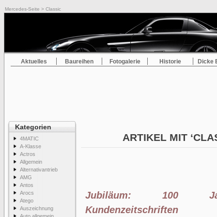
Mercedes-Seite
> Classic
Aktuelles
Baureihen
Fotogalerie
Historie
Dicke 
Kategorien
ARTIKEL MIT ‘CLA
4MATIC
A-Klasse
Actros
Allgemein
Alternativantrieb
AMG
Antos
Arocs
Jubiläum: 100 Jah
Atego
Kundenzeitschriften
Auszeichnung
Auto allgemein