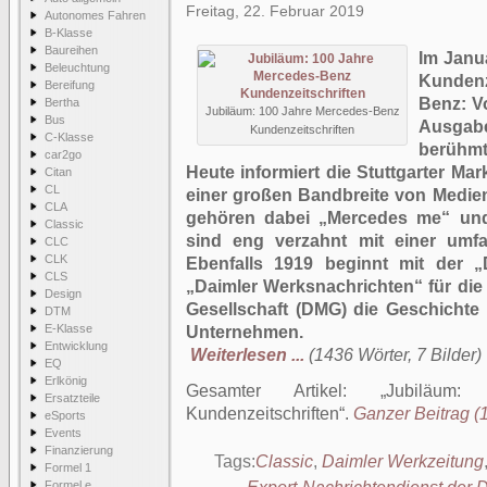
Freitag, 22. Februar 2019
Autonomes Fahren
B-Klasse
Baureihen
Im Janua
Beleuchtung
Kunden
Bereifung
Benz: Vo
Bertha
Jubiläum: 100 Jahre Mercedes-Benz
Bus
Ausgabe
Kundenzeitschriften
C-Klasse
berühm
car2go
Heute informiert die Stuttgarter M
Citan
CL
einer großen Bandbreite von Medie
CLA
gehören dabei „Mercedes me“ und
Classic
sind eng verzahnt mit einer umfa
CLC
CLK
Ebenfalls 1919 beginnt mit der 
CLS
„Daimler Werksnachrichten“ für die 
Design
Gesellschaft (DMG) die Geschichte
DTM
E-Klasse
Unternehmen.
Entwicklung
Weiterlesen ...
(1436 Wörter, 7 Bilder)
EQ
Erlkönig
Gesamter Artikel:
Jubiläum:
Ersatzteile
Kundenzeitschriften
.
Ganzer Beitrag (1
eSports
Events
Finanzierung
Tags:
Classic
,
Daimler Werkzeitung
Formel 1
Formel e