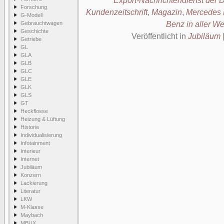
Export-Nachrichtendienst der 
Forschung
Kundenzeitschrift
,
Magazin
,
Mercedes 
G-Modell
Gebrauchtwagen
Benz in aller We
Geschichte
Veröffentlicht in
Jubiläum
Getriebe
GL
GLA
GLB
GLC
GLE
GLK
GLS
GT
Heckflosse
Heizung & Lüftung
Historie
Individualisierung
Infotainment
Interieur
Internet
Jubiläum
Konzern
Lackierung
Literatur
LKW
M-Klasse
Maybach
MBUX